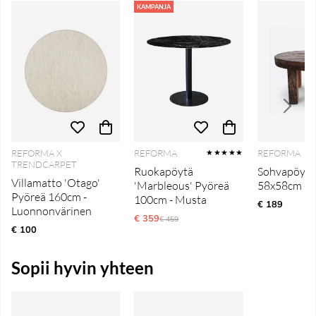
KAMPANJA
REFORMA X
REFORMA
REFORMA
★★★★★
TRENDCARPET
Ruokapöytä
Sohvapöytä 
Villamatto 'Otago'
'Marbleous' Pyöreä
58x58cm - V
Pyöreä 160cm -
100cm - Musta
€ 189
Luonnonvärinen
€ 359
Ordinarie pris:
€ 459
€ 100
Sopii hyvin yhteen