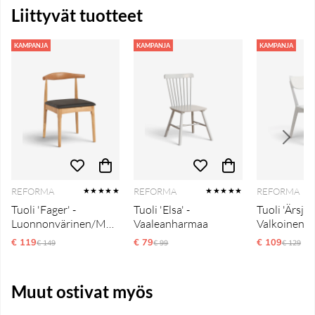
Liittyvät tuotteet
KAMPANJA
KAMPANJA
KAMPANJA
REFORMA
REFORMA
REFORMA
★★★★★
★★★★★
Tuoli 'Fager' -
Tuoli 'Elsa' -
Tuoli 'Ärsjö' 
Luonnonvärinen/Musta
Vaaleanharmaa
Valkoinen
€ 119
Ordinarie pris:
€ 79
Ordinarie pris:
€ 109
Ordinari
€ 149
€ 99
€ 129
Muut ostivat myös