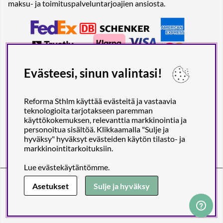
maksu- ja toimituspalveluntarjoajien ansiosta.
Evästeesi, sinun valintasi!
Reforma Sthlm käyttää evästeitä ja vastaavia
teknologioita tarjotakseen paremman
käyttökokemuksen, relevanttia markkinointia ja
personoitua sisältöä. Klikkaamalla "Sulje ja
hyväksy" hyväksyt evästeiden käytön tilasto- ja
markkinointitarkoituksiin.
Lue
evästekäytäntömme
.
Reforma Sthlm AB (org. no. 556849-2606)
Engelbrektsgatan 29
(Note! Postal address only), SE-114 32
Asetukset
Sulje ja hyväksy
STOCKHOLM, Sweden
© 2011-2026 Copyright Reforma Sthlm AB