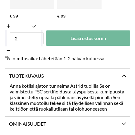
€ 99
€ 99
Lisää ostoskoriin
Toimitusaika:
Lähetetään 1-2 päivän kuluessa
TUOTEKUVAUS
Anna kotiisi ajaton tunnelma Astrid tuolilla Se on
valmistettu FSC sertifioidusta täyspuisesta kumipuusta
ja viimeistelty upealla pähkinänsävyisellä pinnalla Sen
klassinen muotoilu tekee siitä täydellisen valinnan sekä
keittiöön että ruokailutilaan tai olohuoneeseen
OMINAISUUDET