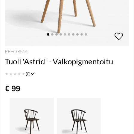
REFORMA
Tuoli 'Astrid' - Valkopigmentoitu
★
★
★
★
★
(0)
€ 99