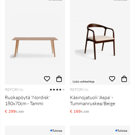
Lisää vaihtoehtoja
REFORMA
REFORMA
★★★★
★
Ruokapöytä 'Nordisk'
Käsinojatuoli 'Aspa' -
180x70cm - Tammi
Tummanruskea/Beige
€ 299
Normaali hinta
€ 169
Normaali hinta
€ 399
€ 199
Tulossa
Tulossa