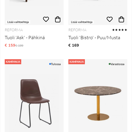
Lisää vaihtoehtoja
Lisää vaihtoehtoja
REFORMA
REFORMA
★★★★★
Tuoli 'Ask' - Pähkinä
Tuoli 'Bistro' - Puu/Musta
€ 159
Normaali hinta
€ 169
€ 199
KAMPANJA
KAMPANJA
Tulossa
Varastossa