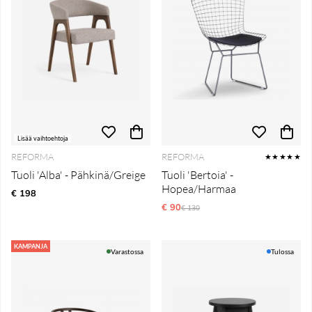
Lisää vaihtoehtoja
REFORMA
REFORMA
★★★★★
Tuoli 'Alba' - Pähkinä/Greige
Tuoli 'Bertoia' -
Hopea/Harmaa
€ 198
€ 90
Normaali hinta
€ 130
KAMPANJA
Varastossa
Tulossa