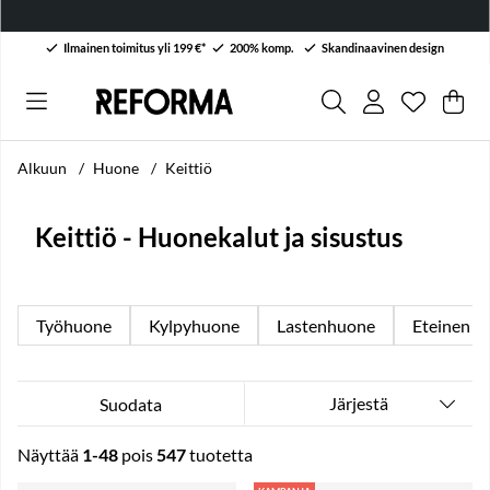
Ilmainen toimitus yli 199 €*
200% komp.
Skandinaavinen design
Toivelist
Lukumäärä
.
Ost
Mää
.
Alkuun
Huone
Keittiö
Keittiö - Huonekalut ja sisustus
Työhuone
Kylpyhuone
Lastenhuone
Eteinen
Järjestä
Suodata
Näyttää
1-48
pois
547
tuotetta