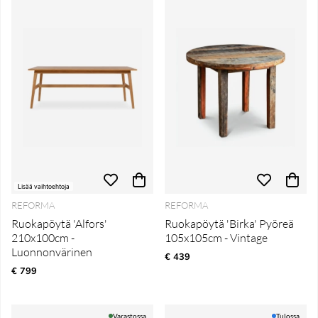
Lisää vaihtoehtoja
REFORMA
REFORMA
Ruokapöytä 'Alfors'
Ruokapöytä 'Birka' Pyöreä
210x100cm -
105x105cm - Vintage
Luonnonvärinen
€ 439
€ 799
Varastossa
Tulossa