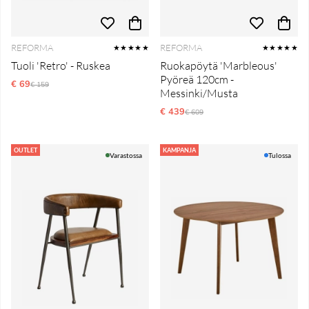
REFORMA
REFORMA
★★★★★
★★★★★
Tuoli 'Retro' - Ruskea
Ruokapöytä 'Marbleous'
Pyöreä 120cm -
€ 69
Normaali hinta
€ 159
Messinki/Musta
€ 439
Normaali hinta
€ 609
OUTLET
KAMPANJA
Varastossa
Tulossa