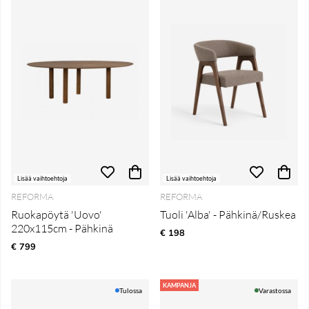
Lisää vaihtoehtoja
Lisää vaihtoehtoja
REFORMA
REFORMA
Ruokapöytä 'Uovo'
Tuoli 'Alba' - Pähkinä/Ruskea
220x115cm - Pähkinä
€ 198
€ 799
KAMPANJA
Tulossa
Varastossa