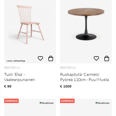
Lisää vaihtoehtoja
REFORMA
REFORMA
Tuoli 'Elsa' -
Ruokapöytä 'Carmelo'
Vaaleanpunainen
Pyöreä 110cm - Puu/Musta
€ 99
€ 1009
KAMPANJA
KAMPANJA
Varastossa
Varastossa