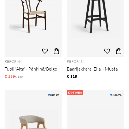
REFORMA
REFORMA
Tuoli 'Alta' - Pähkinä/Beige
Baarijakkara 'Ella' - Musta
€ 159
Normaali hinta
€ 119
€ 189
KAMPANJA
Tulossa
Tulossa