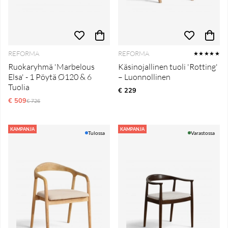
REFORMA
REFORMA
★★★★★
Ruokaryhmä 'Marbelous
Käsinojallinen tuoli 'Rotting'
Elsa' - 1 Pöytä Ø120 & 6
– Luonnollinen
Tuolia
€ 229
€ 509
Normaali hinta
€ 726
KAMPANJA
KAMPANJA
Tulossa
Varastossa