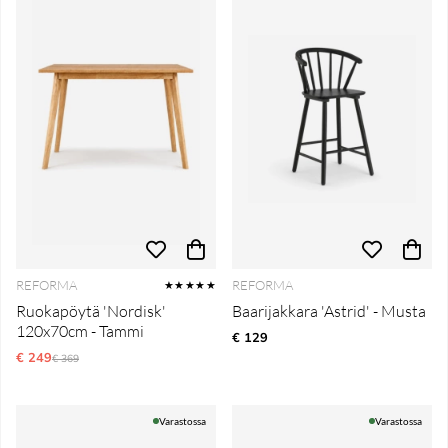
REFORMA
REFORMA
★★★★★
Ruokapöytä 'Nordisk'
Baarijakkara 'Astrid' - Musta
120x70cm - Tammi
€ 129
€ 249
Normaali hinta
€ 369
Varastossa
Varastossa