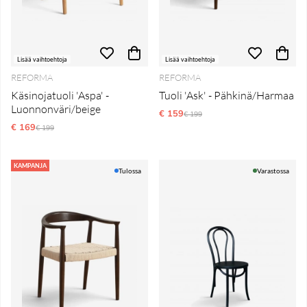
Lisää vaihtoehtoja
Lisää vaihtoehtoja
REFORMA
REFORMA
Käsinojatuoli 'Aspa' -
Tuoli 'Ask' - Pähkinä/Harmaa
Luonnonväri/beige
€ 159
Normaali hinta
€ 199
€ 169
Normaali hinta
€ 199
KAMPANJA
Tulossa
Varastossa