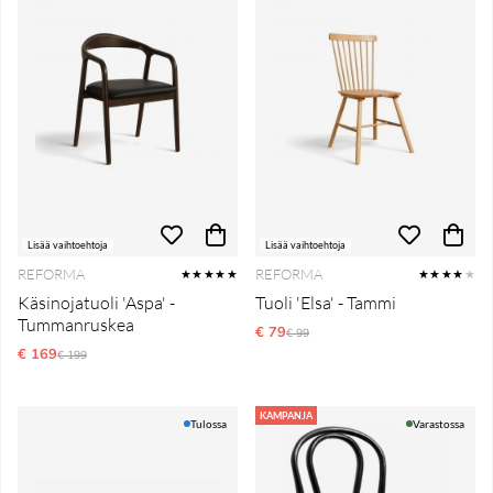
Lisää vaihtoehtoja
Lisää vaihtoehtoja
REFORMA
REFORMA
★★★★★
★★★★
★
Käsinojatuoli 'Aspa' -
Tuoli 'Elsa' - Tammi
Tummanruskea
€ 79
Normaali hinta
€ 99
€ 169
Normaali hinta
€ 199
KAMPANJA
Tulossa
Varastossa