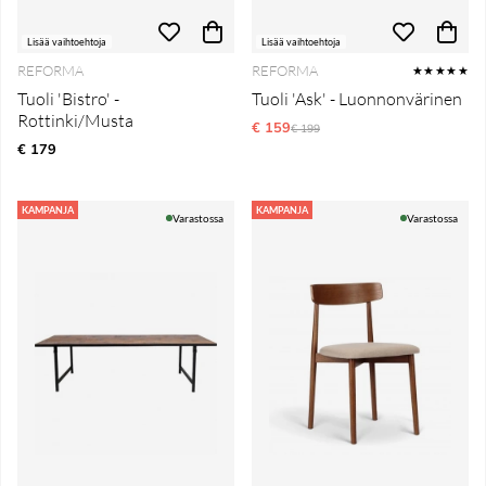
Lisää vaihtoehtoja
Lisää vaihtoehtoja
REFORMA
REFORMA
★★★★★
Tuoli 'Bistro' -
Tuoli 'Ask' - Luonnonvärinen
Rottinki/Musta
€ 159
Normaali hinta
€ 199
€ 179
KAMPANJA
KAMPANJA
Varastossa
Varastossa