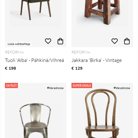
Lisää vaihtoehtoja
REFORMA
REFORMA
Tuoli 'Alba' - Pähkinä/Vihreä
Jakkara 'Birka' - Vintage
€ 198
€ 129
OUTLET
SUPER DEALS
Varastossa
Varastossa