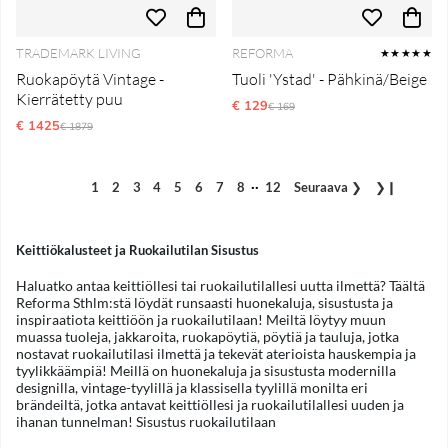
TRADEMARK LIVING
REFORMA
★★★★★
Ruokapöytä Vintage -
Tuoli 'Ystad' - Pähkinä/Beige
Kierrätetty puu
€ 129
Normaali hinta
€ 169
€ 1425
Normaali hinta
€ 1879
..
1
2
3
4
5
6
7
8
12
Seuraava
❯
❯❙
Keittiökalusteet ja Ruokailutilan Sisustus
Haluatko antaa keittiöllesi tai ruokailutilallesi uutta ilmettä? Täältä
Reforma Sthlm:stä löydät runsaasti huonekaluja, sisustusta ja
inspiraatiota keittiöön ja ruokailutilaan! Meiltä löytyy muun
muassa tuoleja, jakkaroita, ruokapöytiä, pöytiä ja tauluja, jotka
nostavat ruokailutilasi ilmettä ja tekevät aterioista hauskempia ja
tyylikkäämpiä! Meillä on huonekaluja ja sisustusta modernilla
designilla, vintage-tyylillä ja klassisella tyylillä monilta eri
brändeiltä, jotka antavat keittiöllesi ja ruokailutilallesi uuden ja
ihanan tunnelman! Sisustus ruokailutilaan