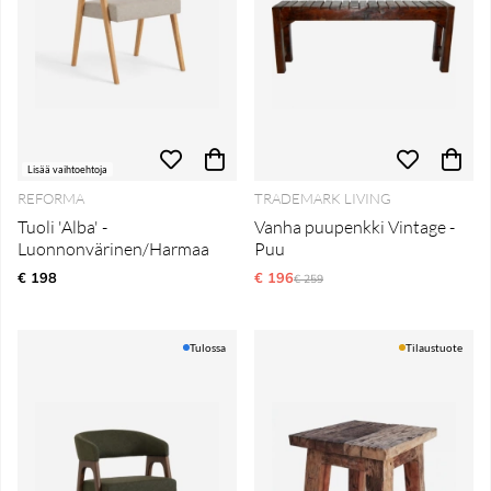
Lisää vaihtoehtoja
REFORMA
TRADEMARK LIVING
Tuoli 'Alba' -
Vanha puupenkki Vintage -
Luonnonvärinen/Harmaa
Puu
€ 198
€ 196
Normaali hinta
€ 259
Tulossa
Tilaustuote