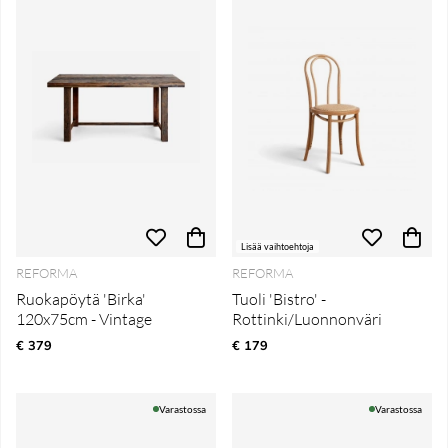
Lisää vaihtoehtoja
REFORMA
REFORMA
Ruokapöytä 'Birka'
Tuoli 'Bistro' -
120x75cm - Vintage
Rottinki/Luonnonväri
€ 379
€ 179
Varastossa
Varastossa