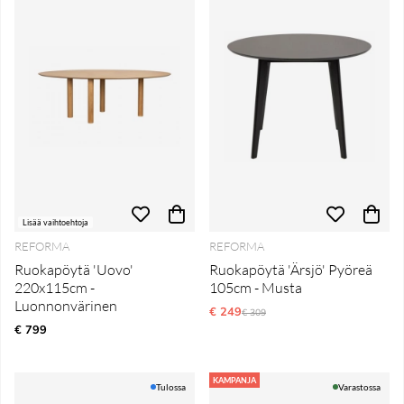
Lisää vaihtoehtoja
REFORMA
REFORMA
Ruokapöytä 'Uovo'
Ruokapöytä 'Ärsjö' Pyöreä
220x115cm -
105cm - Musta
Luonnonvärinen
€ 249
Normaali hinta
€ 309
€ 799
KAMPANJA
Tulossa
Varastossa