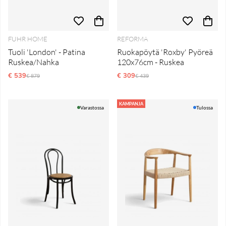
FUHR HOME
REFORMA
Tuoli 'London' - Patina
Ruokapöytä 'Roxby' Pyöreä
Ruskea/Nahka
120x76cm - Ruskea
€ 539
Normaali hinta
€ 309
Normaali hinta
€ 879
€ 439
KAMPANJA
Varastossa
Tulossa