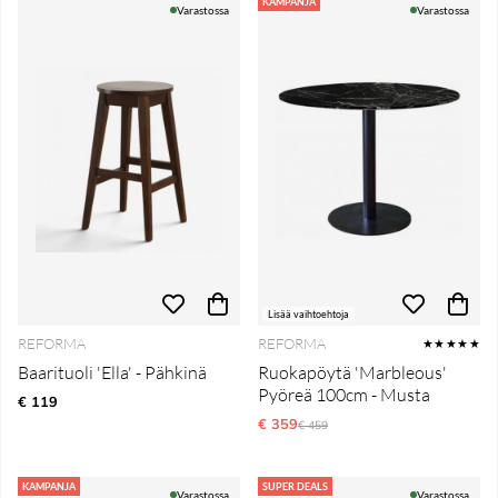
Tuotteet
KAMPANJA
Varastossa
Varastossa
Lisää vaihtoehtoja
REFORMA
REFORMA
★★★★★
Baarituoli 'Ella' - Pähkinä
Ruokapöytä 'Marbleous'
Pyöreä 100cm - Musta
€ 119
€ 359
Normaali hinta
€ 459
KAMPANJA
SUPER DEALS
Varastossa
Varastossa