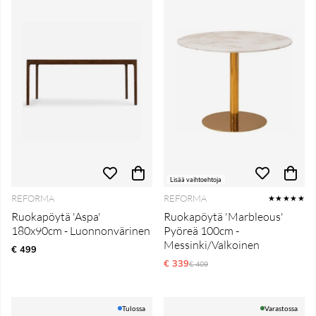
Lisää vaihtoehtoja
REFORMA
REFORMA
★★★★★
Ruokapöytä 'Aspa'
Ruokapöytä 'Marbleous'
180x90cm - Luonnonvärinen
Pyöreä 100cm -
Messinki/Valkoinen
€ 499
€ 339
Normaali hinta
€ 409
Tulossa
Varastossa