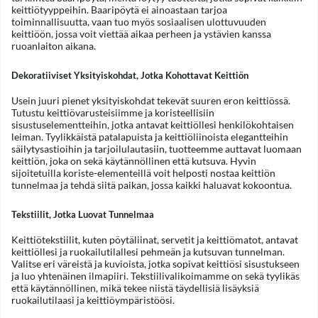
keittiötyyppeihin. Baaripöytä ei ainoastaan tarjoa
toiminnallisuutta, vaan tuo myös sosiaalisen ulottuvuuden
keittiöön, jossa voit viettää aikaa perheen ja ystävien kanssa
ruoanlaiton aikana.
Dekoratiiviset Yksityiskohdat, Jotka Kohottavat Keittiön
Usein juuri pienet yksityiskohdat tekevät suuren eron keittiössä.
Tutustu keittiövarusteisiimme ja koristeellisiin
sisustuselementteihin, jotka antavat keittiöllesi henkilökohtaisen
leiman. Tyylikkäistä patalapuista ja keittiöliinoista elegantteihin
säilytysastioihin ja tarjoilulautasiin, tuotteemme auttavat luomaan
keittiön, joka on sekä käytännöllinen että kutsuva. Hyvin
sijoitetuilla koriste-elementeillä voit helposti nostaa keittiön
tunnelmaa ja tehdä siitä paikan, jossa kaikki haluavat kokoontua.
Tekstiilit, Jotka Luovat Tunnelmaa
Keittiötekstiilit, kuten pöytäliinat, servetit ja keittiömatot, antavat
keittiöllesi ja ruokailutilallesi pehmeän ja kutsuvan tunnelman.
Valitse eri väreistä ja kuvioista, jotka sopivat keittiösi sisustukseen
ja luo yhtenäinen ilmapiiri. Tekstiilivalikoimamme on sekä tyylikäs
että käytännöllinen, mikä tekee niistä täydellisiä lisäyksiä
ruokailutilaasi ja keittiöympäristöösi.