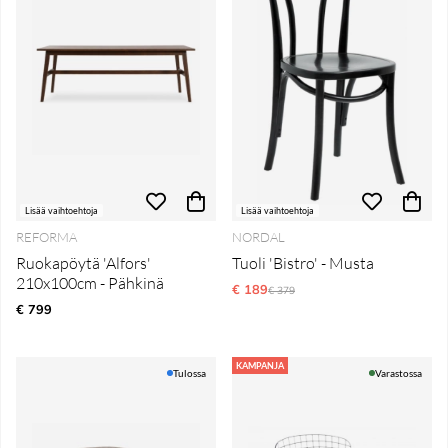
Lisää vaihtoehtoja
Lisää vaihtoehtoja
REFORMA
NORDAL
Ruokapöytä 'Alfors'
Tuoli 'Bistro' - Musta
210x100cm - Pähkinä
€ 189
Normaali hinta
€ 379
€ 799
KAMPANJA
Tulossa
Varastossa