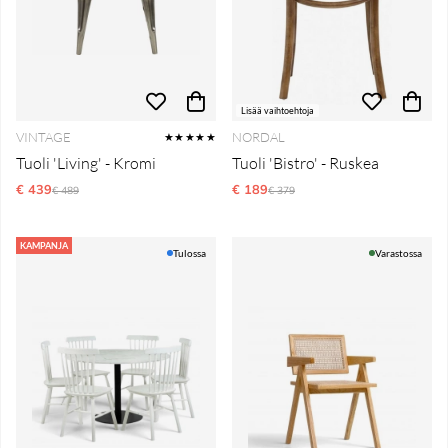
Lisää vaihtoehtoja
VINTAGE
NORDAL
★★★★★
Tuoli 'Living' - Kromi
Tuoli 'Bistro' - Ruskea
€ 439
Normaali hinta
€ 189
Normaali hinta
€ 489
€ 379
KAMPANJA
Tulossa
Varastossa