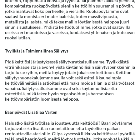
koteihin, riippumatta koosta ja tyylistä. Tarjoamme kaikkea pienistä,
kompakteista ruokapöydistä pieniin keittiöihin suurempiin pöytiin,
jotka mahtuvat koko perheelle ja vieraille. Ruokapöytämme ovat
saatavilla monista eri materiaaleista, kuten massiivipuusta,
metallista ja lasista, mikä tekee mallin löytämisestä helppoa juuri
sinun sisustukseesi. Yhdistä keittiötuolimme, jotka ovat saatavilla
useissa eri muodoissa ja väreissä, luodaksesi yhtenäisen ja kutsuvan
ruokailutilan.
Tyylikäs ja Toiminnallinen Säilytys
Pidä keittiösi järjestyksessä säilytysratkaisuillamme. Tyylikkäistä
vitriinikaapeista ja avohyllyistä käytännöllisiin säilytyspenkkeihin ja
tarjoilukärryihin, meiltä löytyy jotain jokaiseen keittiöön. Keittiön
säilytyshuonekalujemme avulla voit sekä esitellä kauneimpia
keittiövälineitäsi ja astioitasi että maksimoida tilan ja pitää työtasot
vapaina. Säilytysratkaisumme ovat sekä käytännöllisiä että
esteettisiä, mikä tekee hyvin organisoidun ja harmonisen
keittiöympäristön luomisesta helppoa.
Baaripöydät Lisätilaa Varten
Haluatko lisätä työtilaa ja joustavuutta keittiöösi? Baaripöytämme
tarjoavat sekä lisätilaa ruoanlaittoon että täydellisen paikan
rentouttaville aterioille. Olipa kyseessä liikkuva keittiösaari pyörillä
tai kiinteä baaripöytä, meiltä löytyy tuotteita, jotka sopivat kaikkiin