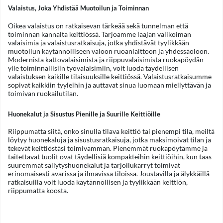
Valaistus, Joka Yhdistää Muotoilun ja Toiminnan
Oikea valaistus on ratkaisevan tärkeää sekä tunnelman että
toiminnan kannalta keittiössä. Tarjoamme laajan valikoiman
valaisimia ja valaistusratkaisuja, jotka yhdistävät tyylikkään
muotoilun käytännölliseen valoon ruoanlaittoon ja yhdessäoloon.
Modernista kattovalaisimista ja riippuvalaisimista ruokapöydän
ylle toiminnallisiin työvalaisimiin, voit luoda täydellisen
valaistuksen kaikille tilaisuuksille keittiössä. Valaistusratkaisumme
sopivat kaikkiin tyyleihin ja auttavat sinua luomaan miellyttävän ja
toimivan ruokailutilan.
Huonekalut ja Sisustus Pienille ja Suurille Keittiöille
Riippumatta siitä, onko sinulla tilava keittiö tai pienempi tila, meiltä
löytyy huonekaluja ja sisustusratkaisuja, jotka maksimoivat tilan ja
tekevät keittiöstäsi toimivamman. Pienemmät ruokapöytämme ja
taitettavat tuolit ovat täydellisiä kompakteihin keittiöihin, kun taas
suuremmat säilytyshuonekalut ja tarjoilukärryt toimivat
erinomaisesti avarissa ja ilmavissa tiloissa. Joustavilla ja älykkäillä
ratkaisuilla voit luoda käytännöllisen ja tyylikkään keittiön,
riippumatta koosta.