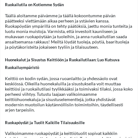
Ruokailutila on Kotiemme Sydän
Täällä aloitamme päivämme ja täällä kokoontumme päivän
päätteeksi viettämään aikaa perheen ja ystävien kanssa.
Ruokapöydän ympärillä on tehty päätöksiä, jaettu monia tunteita ja
luotu monia muistoja. Varmista, että investoit kauniiseen ja
mukavaan ruokapöytään ja tuoleihin, ja anna ruokailutilan saada
ansaitsemansa rakkaus! Meiltä löydät tuoleja, pöytiä, baarituoleja
ja pöytäkoristeita jokaiseen tyyliin ja tilaisuuteen.
Huonekalut ja Sisustus Keittiöön ja Ruokailutilaan: Luo Kutsuva
Ruokailuympäristö
Keittiö on kodin sydän, jossa ruoanlaitto ja yhdessäolo ovat
keskiössä. Oikeilla huonekaluilla ja sisustuksella voit muuttaa
keittiösi ja ruokailutilasi tyylikkääksi ja toimivaksi tilaksi, jossa koko
perheesi viihtyy. Tutustu laajaan valikoimaamme
keittiöhuonekaluja ja sisustuselementtejä, jotka yhdistävät
modernin muotoilun käytännöllisiin toimintoihin, täydellisesti
arjen tarpeisiin.
Ruokapöydät ja Tuolit Kaikille Tilaisuuksille
Valikoimamme ruokapöydät ja keittiötuolit sopivat kaikkiin