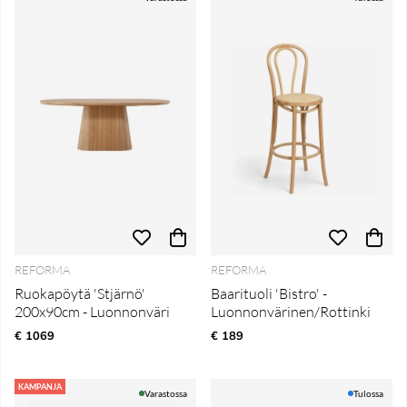
REFORMA
REFORMA
Ruokapöytä 'Stjärnö'
Baarituoli 'Bistro' -
200x90cm - Luonnonväri
Luonnonvärinen/Rottinki
€ 1069
€ 189
KAMPANJA
Varastossa
Tulossa