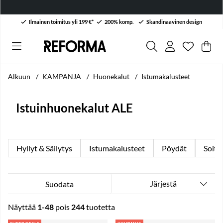
Ilmainen toimitus yli 199 €*
200% komp.
Skandinaavinen design
Toivelist
Lukumäärä
.
Ost
Mää
.
Alkuun
KAMPANJA
Huonekalut
Istumakalusteet
Istuinhuonekalut ALE
Hyllyt & Säilytys
Istumakalusteet
Pöydät
Soitt
Järjestä
Suodata
Näyttää
1-48
pois
244
tuotetta