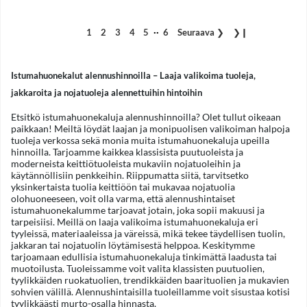
..
1
2
3
4
5
6
Seuraava
❯
❯❙
Istumahuonekalut alennushinnoilla – Laaja valikoima tuoleja,
jakkaroita ja nojatuoleja alennettuihin hintoihin
Etsitkö istumahuonekaluja alennushinnoilla? Olet tullut oikeaan
paikkaan! Meiltä löydät laajan ja monipuolisen valikoiman halpoja
tuoleja verkossa sekä monia muita istumahuonekaluja upeilla
hinnoilla. Tarjoamme kaikkea klassisista puutuoleista ja
moderneista keittiötuoleista mukaviin nojatuoleihin ja
käytännöllisiin penkkeihin. Riippumatta siitä, tarvitsetko
yksinkertaista tuolia keittiöön tai mukavaa nojatuolia
olohuoneeseen, voit olla varma, että alennushintaiset
istumahuonekalumme tarjoavat jotain, joka sopii makuusi ja
tarpeisiisi. Meillä on laaja valikoima istumahuonekaluja eri
tyyleissä, materiaaleissa ja väreissä, mikä tekee täydellisen tuolin,
jakkaran tai nojatuolin löytämisestä helppoa. Keskitymme
tarjoamaan edullisia istumahuonekaluja tinkimättä laadusta tai
muotoilusta. Tuoleissamme voit valita klassisten puutuolien,
tyylikkäiden ruokatuolien, trendikkäiden baarituolien ja mukavien
sohvien välillä. Alennushintaisilla tuoleillamme voit sisustaa kotisi
tyylikkäästi murto-osalla hinnasta.