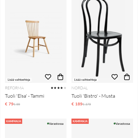
Lisää vaihtoehtoja
Lisää vaihtoehtoja
REFORMA
NORDAL
★★★★
★
Tuoli 'Elsa' - Tammi
Tuoli 'Bistro' - Musta
€ 79
Normaali hinta
€ 189
Normaali hinta
€ 99
€ 379
KAMPANJA
KAMPANJA
Varastossa
Varastossa