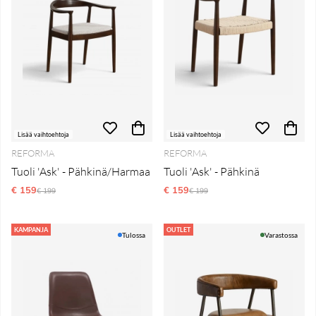
Lisää vaihtoehtoja
Lisää vaihtoehtoja
REFORMA
REFORMA
Tuoli 'Ask' - Pähkinä/Harmaa
Tuoli 'Ask' - Pähkinä
€ 159
Normaali hinta
€ 159
Normaali hinta
€ 199
€ 199
KAMPANJA
OUTLET
Tulossa
Varastossa