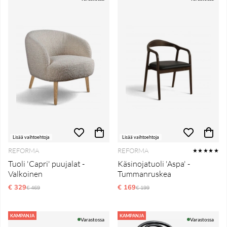
Lisää vaihtoehtoja
Lisää vaihtoehtoja
REFORMA
REFORMA
★★★★★
Tuoli 'Capri' puujalat -
Käsinojatuoli 'Aspa' -
Valkoinen
Tummanruskea
€ 329
Normaali hinta
€ 169
Normaali hinta
€ 469
€ 199
KAMPANJA
KAMPANJA
Varastossa
Varastossa