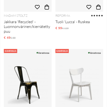
MADAM STOLTZ
REFORMA
★★★★★
Jakkara 'Recycled' -
Tuoli 'Lucca' - Ruskea
Luonnonvärinen/kierrätetty
€ 99
Normaali hinta
€ 119
puu
€ 49
Normaali hinta
€ 99
KAMPANJA
KAMPANJA
Varastossa
Varastossa