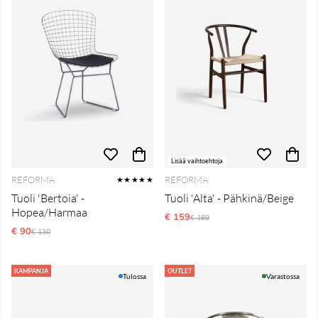
Lisää vaihtoehtoja
REFORMA
REFORMA
★★★★★
Tuoli 'Bertoia' -
Tuoli 'Alta' - Pähkinä/Beige
Hopea/Harmaa
€ 159
Normaali hinta
€ 189
€ 90
Normaali hinta
€ 130
KAMPANJA
OUTLET
Tulossa
Varastossa