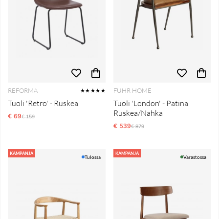
REFORMA
FUHR HOME
★★★★★
Tuoli 'Retro' - Ruskea
Tuoli 'London' - Patina
Ruskea/Nahka
€ 69
Normaali hinta
€ 159
€ 539
Normaali hinta
€ 879
KAMPANJA
KAMPANJA
Tulossa
Varastossa