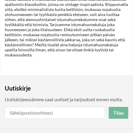
ajattomiin klassikoihin, joissa on vintage-inspiraatiota. Riippumatta
siitä, etsitkö minimalistista tuolia keittiöön, mukavaa nojatuolia
olohuoneeseen tai tyylikästä penkkiä eteiseen, voit aina luottaa
siihen, että alennushintaiset istumahuonekalumme ovat sekä
tyylikkäitä että toimivia. Tarjoamme istumahuonekaluja joka
huoneeseen ja joka tilaisuuteen. Ehkä etsit uutta ruokatuolia
keittiöön, mukavaa nojatuolia rentoutumiseen pitkän päivän
jälkeen, tai miksei käytännöllistä jakkaraa, joka on sekä kaunis että
käytännöllinen? Meiltä löydät aina halpoja istumahuonekaluja
upeilla hinnoilla ilman, että sinun tarvitsee tinkiä tyylistä tai
mukavuudesta.
Uutiskirje
Uutiskirjeessämme saat uutiset ja tarjoukset ennen muita.
Tilaa