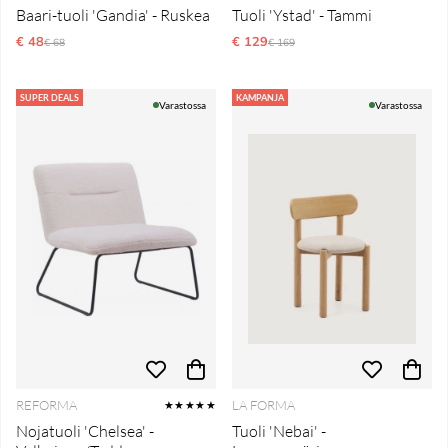
Baari-tuoli 'Gandia' - Ruskea
Tuoli 'Ystad' - Tammi
€ 48
Normaali hinta
€ 129
Normaali hinta
€ 68
€ 169
SUPER DEALS
KAMPANJA
Varastossa
Varastossa
REFORMA
LA FORMA
★★★★★
Nojatuoli 'Chelsea' -
Tuoli 'Nebai' -