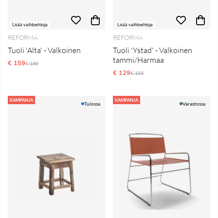
Lisää vaihtoehtoja
Lisää vaihtoehtoja
REFORMA
REFORMA
Tuoli 'Alta' - Valkoinen
Tuoli 'Ystad' - Valkoinen
tammi/Harmaa
€ 159
Normaali hinta
€ 189
€ 129
Normaali hinta
€ 169
KAMPANJA
KAMPANJA
Tulossa
Varastossa