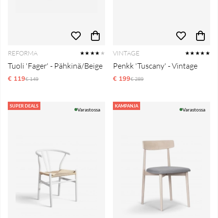
REFORMA
VINTAGE
★★★★
★
★★★★★
Tuoli 'Fager' - Pähkinä/Beige
Penkk 'Tuscany' - Vintage
€ 119
Normaali hinta
€ 199
Normaali hinta
€ 149
€ 289
SUPER DEALS
KAMPANJA
Varastossa
Varastossa