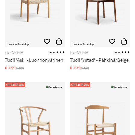
Lisää vaihtoehtoja
Lisää vaihtoehtoja
REFORMA
REFORMA
★★★★★
★★★★★
Tuoli 'Ask' - Luonnonvärinen
Tuoli 'Ystad' - Pähkinä/Beige
€ 159
Normaali hinta
€ 129
Normaali hinta
€ 199
€ 169
SUPER DEALS
SUPER DEALS
Varastossa
Varastossa