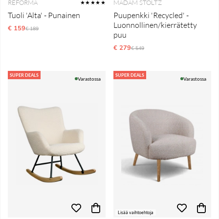
REFORMA
MADAM STOLTZ
★★★★★
Tuoli 'Alta' - Punainen
Puupenkki 'Recycled' -
Luonnollinen/kierrätetty
€ 159
Normaali hinta
€ 189
puu
€ 279
Normaali hinta
€ 549
SUPER DEALS
SUPER DEALS
Varastossa
Varastossa
Lisää vaihtoehtoja