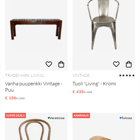
TRADEMARK LIVING
VINTAGE
★★★★★
Vanha puupenkki Vintage -
Tuoli 'Living' - Kromi
Puu
€ 439
Normaali hinta
€ 489
€ 196
Normaali hinta
€ 259
SUPER DEALS
KAMPANJA
Varastossa
Tulossa