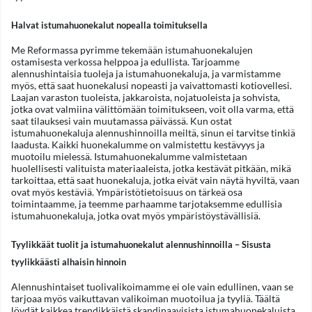
Halvat istumahuonekalut nopealla toimituksella
Me Reformassa pyrimme tekemään istumahuonekalujen
ostamisesta verkossa helppoa ja edullista. Tarjoamme
alennushintaisia tuoleja ja istumahuonekaluja, ja varmistamme
myös, että saat huonekalusi nopeasti ja vaivattomasti kotiovellesi.
Laajan varaston tuoleista, jakkaroista, nojatuoleista ja sohvista,
jotka ovat valmiina välittömään toimitukseen, voit olla varma, että
saat tilauksesi vain muutamassa päivässä. Kun ostat
istumahuonekaluja alennushinnoilla meiltä, sinun ei tarvitse tinkiä
laadusta. Kaikki huonekalumme on valmistettu kestävyys ja
muotoilu mielessä. Istumahuonekalumme valmistetaan
huolellisesti valituista materiaaleista, jotka kestävät pitkään, mikä
tarkoittaa, että saat huonekaluja, jotka eivät vain näytä hyviltä, vaan
ovat myös kestäviä. Ympäristötietoisuus on tärkeä osa
toimintaamme, ja teemme parhaamme tarjotaksemme edullisia
istumahuonekaluja, jotka ovat myös ympäristöystävällisiä.
Tyylikkäät tuolit ja istumahuonekalut alennushinnoilla – Sisusta
tyylikkäästi alhaisin hinnoin
Alennushintaiset tuolivalikoimamme ei ole vain edullinen, vaan se
tarjoaa myös vaikuttavan valikoiman muotoilua ja tyyliä. Täältä
löydät kaikkea trendikkäistä skandinaavisista istumahuonekaluista