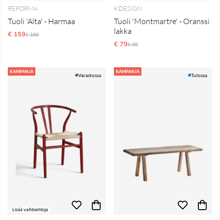
REFORMA
KDESIGN
Tuoli 'Alta' - Harmaa
Tuoli 'Montmartre' - Oranssi
lakka
€ 159
Normaali hinta
€ 189
€ 79
Normaali hinta
€ 99
KAMPANJA
KAMPANJA
Varastossa
Tulossa
Lisää vaihtoehtoja