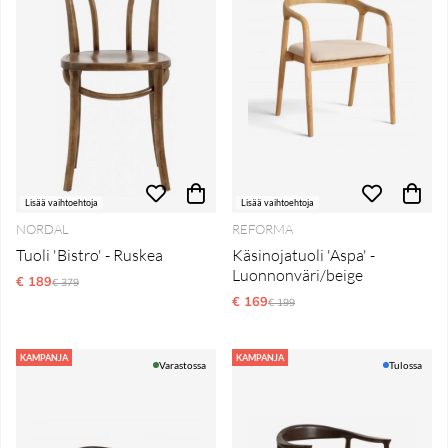
Lisää vaihtoehtoja
Lisää vaihtoehtoja
NORDAL
REFORMA
Tuoli 'Bistro' - Ruskea
Käsinojatuoli 'Aspa' -
Luonnonväri/beige
€ 189
Normaali hinta
€ 379
€ 169
Normaali hinta
€ 199
KAMPANJA
KAMPANJA
Varastossa
Tulossa