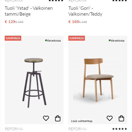
REFORMA
REFORMA
★★★★★
★★★★★
Tuoli 'Ystad' - Valkoinen
Tuoli 'Gori' -
tammi/Beige
Valkoinen/Teddy
€ 129
Normaali hinta
€ 169
Normaali hinta
€ 169
€ 249
KAMPANJA
KAMPANJA
Varastossa
Varastossa
Lisää vaihtoehtoja
REFORMA
REFORMA
★★★★★