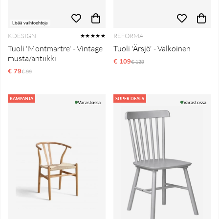
Lisää vaihtoehtoja
KDESIGN
REFORMA
★★★★★
Tuoli 'Montmartre' - Vintage
Tuoli 'Ärsjö' - Valkoinen
musta/antiikki
€ 109
Normaali hinta
€ 129
€ 79
Normaali hinta
€ 99
KAMPANJA
SUPER DEALS
Varastossa
Varastossa