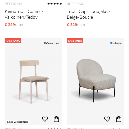
REFORMA
REFORMA
★★★★★
Keinutuoli 'Como' -
Tuoli 'Capri' puujalat -
Valkoinen/Teddy
Beige/Bouclé
€ 299
Normaali hinta
€ 329
Normaali hinta
€ 349
€ 529
KAMPANJA
KAMPANJA
Varastossa
Tulossa
Lisää vaihtoehtoja