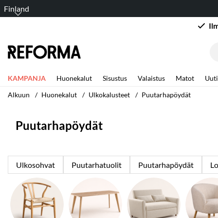
Finland
Il
KAMPANJA
Huonekalut
Sisustus
Valaistus
Matot
Uuti
Alkuun
Huonekalut
Ulkokalusteet
Puutarhapöydät
Puutarhapöydät
Ulkosohvat
Puutarhatuolit
Puutarhapöydät
Lo