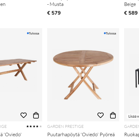
nen
- Musta
Beige
€ 579
€ 589
Tulossa
Tulossa
Lisää 
IGE
GARDEN PRESTIGE
GARDEN
★★★★
★
ä 'Oviedo'
Puutarhapöytä 'Oviedo' Pyöreä
Ruokap