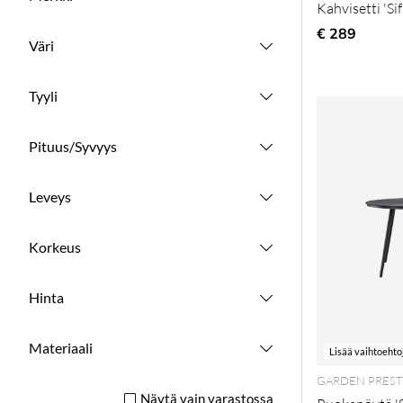
Kahvisetti 'Si
€ 289
Väri
Tyyli
Pituus/Syvyys
Leveys
Korkeus
Hinta
Materiaali
Lisää vaihtoehto
GARDEN PREST
Näytä vain varastossa