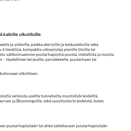
kaikille ulkotiloille
 ja ystäville, paikka aterioille ja keskusteluille sekä
6 henkilöä, kompaktia ulkopöytää pienille tiloille tai
tustu valikoimaamme puutarhapöytiä puusta, metallista ja muista
n – täydellinen terassille, parvekkeelle, puutarhaan tai
 kutsuvaan ulkotilaan.
öytiä verkosta useilta tunnetuilta muotoilubrändeiltä.
aursen ja Bloomingville, sekä suosituista brändeistä, kuten
iseen puutarhapöytään tai ehkä taitettavaan puutarhapöytään