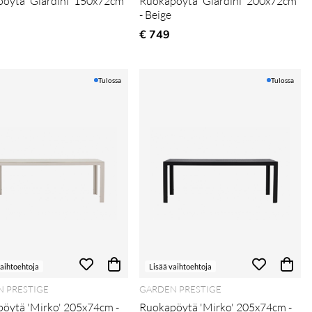
öytä 'Giardini' 150x72cm
Ruokapöytä 'Giardini' 200x72cm
- Beige
€ 749
Tulossa
Tulossa
vaihtoehtoja
Lisää vaihtoehtoja
 PRESTIGE
GARDEN PRESTIGE
öytä 'Mirko' 205x74cm -
Ruokapöytä 'Mirko' 205x74cm -