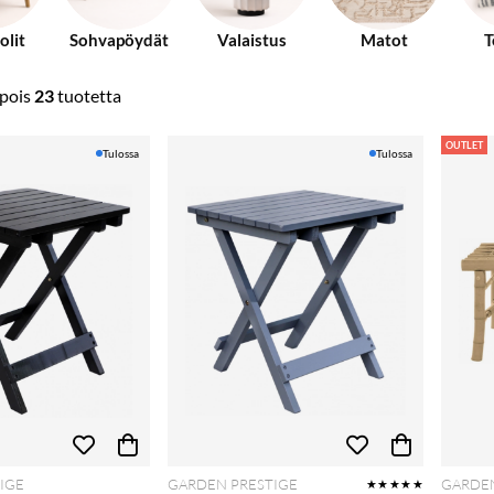
olit
Sohvapöydät
Valaistus
Matot
T
pois
23
tuotetta
OUTLET
Tulossa
Tulossa
IGE
GARDEN PRESTIGE
GARDEN
★★★★★