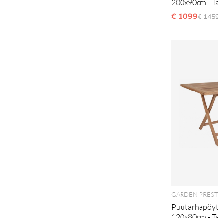
200x90cm - T
€ 1099
Norma
€ 145
GARDEN PREST
Puutarhapöyt
120x80cm - T