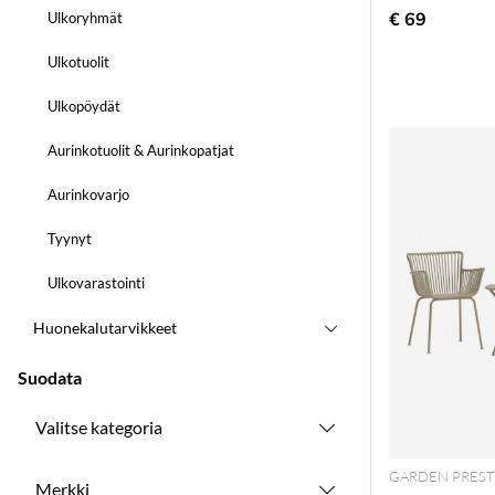
€ 69
Ulkoryhmät
Ulkotuolit
Ulkopöydät
Aurinkotuolit & Aurinkopatjat
Aurinkovarjo
Tyynyt
Ulkovarastointi
Huonekalutarvikkeet
Suodata
Valitse kategoria
GARDEN PREST
Merkki