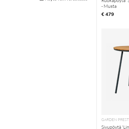
Ruokapöytä '
- Musta
€ 479
GARDEN PREST
Sivupöytä 'Lin