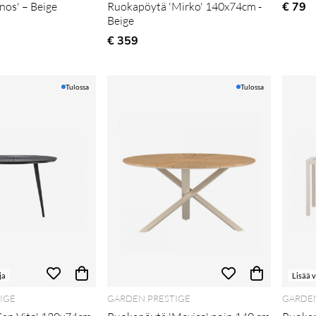
fnos' – Beige
Ruokapöytä 'Mirko' 140x74cm -
€ 79
Beige
€ 359
Tulossa
Tulossa
ja
Lisää 
IGE
GARDEN PRESTIGE
GARDEN