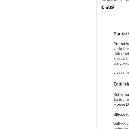
€ 609
Puutarh
Puutarha
keskeine
pidennet
kestäväst
parvekke
Lisää mi
Edullis
Reformas
Tarjoamm
House Do
Ulkopöyti
Valitse 
helppoa 