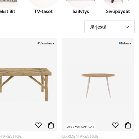
ekstiilit
TV-tasot
Säilytys
Sivupöydät
Järjestä
Varastossa
Tulossa
Lisää vaihtoehtoja
 PRESTIGE
GARDEN PRESTIGE