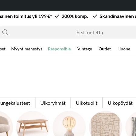
mainen toimitus yli 199 €*
200% komp.
Skandinaavinen 
set
Myyntimenestys
Responsible
Vintage
Outlet
Huone
ungekalusteet
Ulkoryhmät
Ulkotuolit
Ulkopöydät