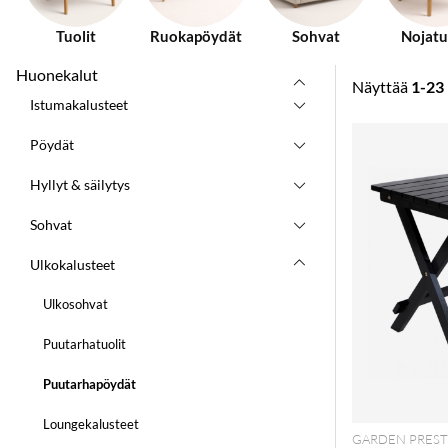
Tuolit
Ruokapöydät
Sohvat
Nojatu
Huonekalut
Näyttää
1-23
Istumakalusteet
Tuotteet
Pöydät
Hyllyt & säilytys
Sohvat
Ulkokalusteet
Ulkosohvat
Puutarhatuolit
Puutarhapöydät
Loungekalusteet
GARDEN PREST