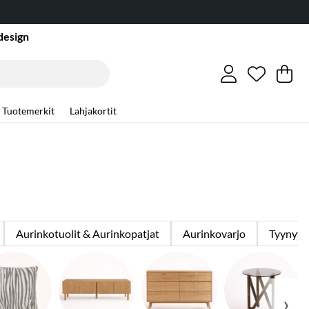
design
Toivelist
Lukumäär
.
Os
Mä
.
Tuotemerkit
Lahjakortit
Aurinkotuolit & Aurinkopatjat
Aurinkovarjo
Tyynyt