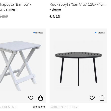
hapöytä 'Bambu' -
Ruokapöytä 'San Vito' 120x74cm
onvärinen
- Beige
Normaali hinta
€ 519
€ 259
Tulossa
Tulossa
 PRESTIGE
GARDEN PRESTIGE
★★★★★