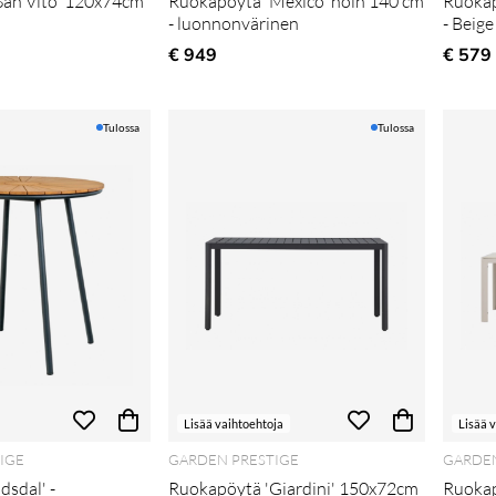
San Vito' 120x74cm
Ruokapöytä 'Mexico' noin 140 cm
Ruokap
- luonnonvärinen
- Beige
€ 949
€ 579
Tulossa
Tulossa
Lisää vaihtoehtoja
Lisää 
IGE
GARDEN PRESTIGE
GARDEN
dsdal' -
Ruokapöytä 'Giardini' 150x72cm
Ruokap