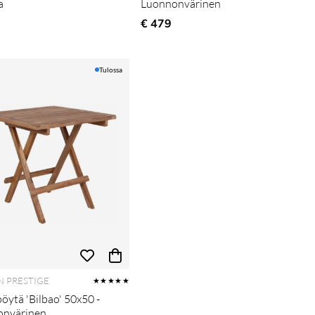
a
Luonnonvärinen
€ 479
Tulossa
 PRESTIGE
★★★★★
öytä 'Bilbao' 50x50 -
onvärinen