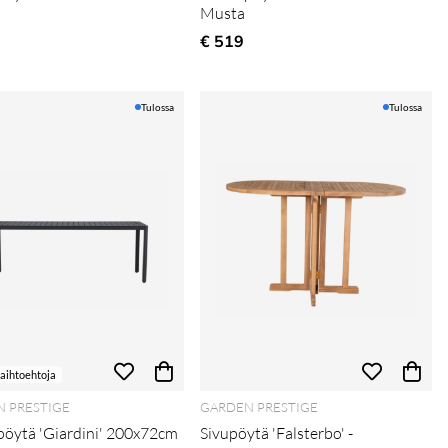
Musta
€ 519
Tulossa
Tulossa
vaihtoehtoja
 PRESTIGE
GARDEN PRESTIGE
öytä 'Giardini' 200x72cm
Sivupöytä 'Falsterbo' -