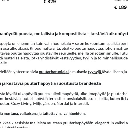
€ 329
€ 189
apöydät puusta, metallista ja komposiitista – kestäviä ulkopöytiä 
pöytä on enemmän kuin vain huonekalu – se on kokoontumispaikka perheelle
n osa ulkotilaasi. Riippumatta siitä, etsitkö puutarhapöytää, johon mahtuu 
tävää puutarhapöytää joustaville seurueille, meillä on jotain sinulle. Tu
ä materiaaleista, jotka yhdistävät kestävyyden, tyylin ja toiminnallisuude
elle.
elellään yhteensopivia
puutarhatuoleja
ja mukavia
tyynyjä
täydelliseen ja
ia ja kestäviä puutarhapöytiä suosituista brändeistä
ta löydät ulkopöytiä puusta, ulkoilmapöytiä, ulkoilmapöytiä ja puutarhap
e kestäviä puutarhapöytiä terassille tanskalaisilta suosikeilta, kuten Ib L
ctor, Cozy Living, Miljögården, Nordal ja Interstil.
ä mustana, valkoisena ja taitettavina vaihtoehtoina
kaikkea klassisista malleista mustaan puutarhapöytään, eleganttiin valko
säilytystä varten.