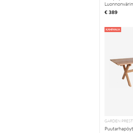
Luonnonväri
€ 389
KAMPANJA
GARDEN PREST
Puutarhapöyt