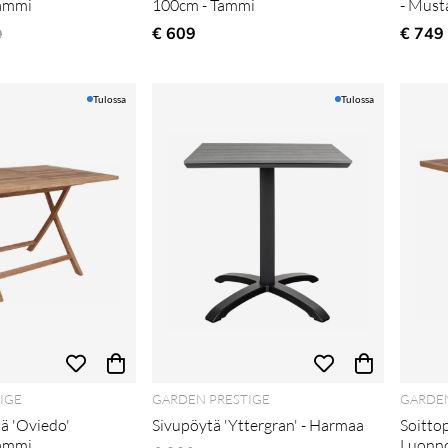
ammi
100cm - Tammi
- Must
ali hinta
€ 609
€ 749
9
Tulossa
Tulossa
IGE
GARDEN PRESTIGE
GARDEN
ä 'Oviedo'
Sivupöytä 'Yttergran' - Harmaa
Soittop
ammi
Luonn