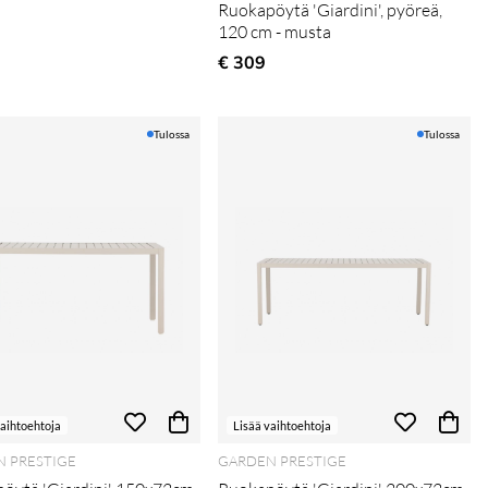
Ruokapöytä 'Giardini', pyöreä,
120 cm - musta
€ 309
Tulossa
Tulossa
vaihtoehtoja
Lisää vaihtoehtoja
 PRESTIGE
GARDEN PRESTIGE