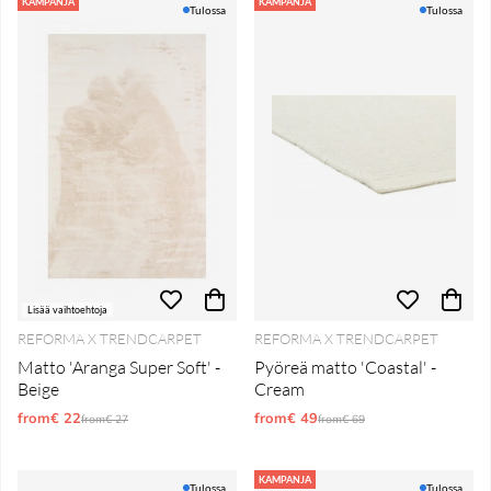
Tuotteet
KAMPANJA
KAMPANJA
Tulossa
Tulossa
Lisää vaihtoehtoja
REFORMA X TRENDCARPET
REFORMA X TRENDCARPET
Matto 'Aranga Super Soft' -
Pyöreä matto 'Coastal' -
Beige
Cream
from€ 22
Normaali hinta
from€ 49
Normaali hinta
from€ 27
from€ 69
KAMPANJA
Tulossa
Tulossa