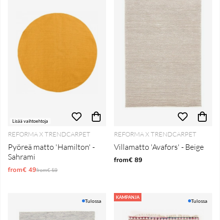
Lisää vaihtoehtoja
REFORMA X TRENDCARPET
REFORMA X TRENDCARPET
Pyöreä matto 'Hamilton' -
Villamatto 'Avafors' - Beige
Sahrami
from€ 89
from€ 49
Normaali hinta
from€ 59
KAMPANJA
Tulossa
Tulossa