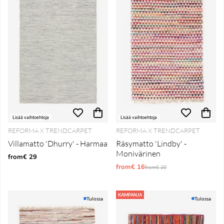
Lisää vaihtoehtoja
Lisää vaihtoehtoja
REFORMA X TRENDCARPET
REFORMA X TRENDCARPET
Villamatto 'Dhurry' - Harmaa
Räsymatto 'Lindby' -
Monivärinen
from€ 29
from€ 16
Normaali hinta
from€ 20
KAMPANJA
Tulossa
Tulossa