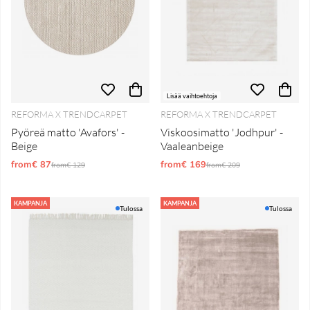
Lisää vaihtoehtoja
REFORMA X TRENDCARPET
REFORMA X TRENDCARPET
Pyöreä matto 'Avafors' -
Viskoosimatto 'Jodhpur' -
Beige
Vaaleanbeige
from€ 87
Normaali hinta
from€ 169
Normaali hinta
from€ 129
from€ 209
KAMPANJA
KAMPANJA
Tulossa
Tulossa