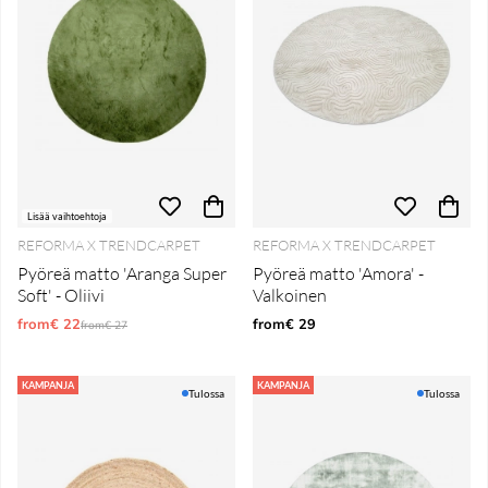
Lisää vaihtoehtoja
REFORMA X TRENDCARPET
REFORMA X TRENDCARPET
Pyöreä matto 'Aranga Super
Pyöreä matto 'Amora' -
Soft' - Oliivi
Valkoinen
from€ 22
Normaali hinta
from€ 29
from€ 27
KAMPANJA
KAMPANJA
Tulossa
Tulossa