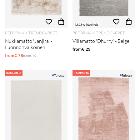
Lisää vaihtoehtoja
REFORMA X TRENDCARPET
REFORMA X TRENDCARPET
Nukkamatto 'Janjira' -
Villamatto 'Dhurry' - Beige
Luonnonvalkoinen
from€ 29
from€ 78
Normaali hinta
from€ 97
KAMPANJA
KAMPANJA
Tulossa
Tulossa