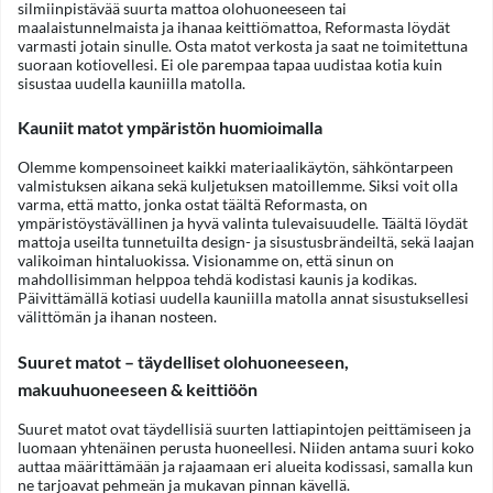
silmiinpistävää suurta mattoa olohuoneeseen tai
maalaistunnelmaista ja ihanaa keittiömattoa, Reformasta löydät
varmasti jotain sinulle. Osta matot verkosta ja saat ne toimitettuna
suoraan kotiovellesi. Ei ole parempaa tapaa uudistaa kotia kuin
sisustaa uudella kauniilla matolla.
Kauniit matot ympäristön huomioimalla
Olemme kompensoineet kaikki materiaalikäytön, sähköntarpeen
valmistuksen aikana sekä kuljetuksen matoillemme. Siksi voit olla
varma, että matto, jonka ostat täältä Reformasta, on
ympäristöystävällinen ja hyvä valinta tulevaisuudelle. Täältä löydät
mattoja useilta tunnetuilta design- ja sisustusbrändeiltä, sekä laajan
valikoiman hintaluokissa. Visionamme on, että sinun on
mahdollisimman helppoa tehdä kodistasi kaunis ja kodikas.
Päivittämällä kotiasi uudella kauniilla matolla annat sisustuksellesi
välittömän ja ihanan nosteen.
Suuret matot – täydelliset olohuoneeseen,
makuuhuoneeseen & keittiöön
Suuret matot ovat täydellisiä suurten lattiapintojen peittämiseen ja
luomaan yhtenäinen perusta huoneellesi. Niiden antama suuri koko
auttaa määrittämään ja rajaamaan eri alueita kodissasi, samalla kun
ne tarjoavat pehmeän ja mukavan pinnan kävellä.