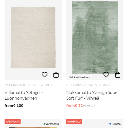
Lisää vaihtoehtoja
REFORMA X TRENDCARPET
REFORMA X TRENDCARPET
Villamatto 'Otago' -
Nukkamatto 'Aranga Super
Luonnonvärinen
Soft Fur' - Vihreä
from€ 100
from€ 22
Normaali hinta
from€ 27
KAMPANJA
KAMPANJA
Varastossa
Tulossa