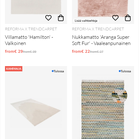
Lisää vaihtoehtoja
REFORMA X TRENDCARPET
REFORMA X TRENDCARPET
Villamatto 'Hamilton' -
Nukkamatto 'Aranga Super
Valkoinen
Soft Fur' - Vaaleanpunainen
from€ 29
Normaali hinta
from€ 22
Normaali hinta
from€ 39
from€ 27
KAMPANJA
Tulossa
Tulossa