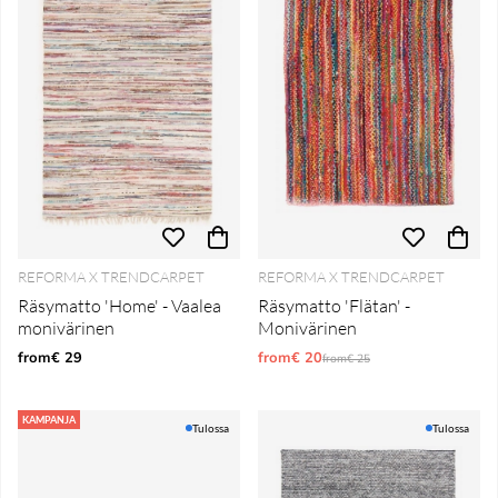
REFORMA X TRENDCARPET
REFORMA X TRENDCARPET
Räsymatto 'Home' - Vaalea
Räsymatto 'Flätan' -
monivärinen
Monivärinen
from€ 29
from€ 20
Normaali hinta
from€ 25
KAMPANJA
Tulossa
Tulossa