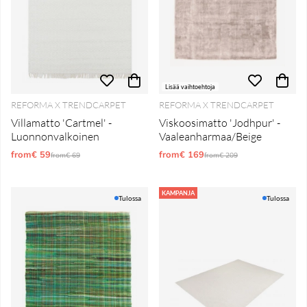
Lisää vaihtoehtoja
REFORMA X TRENDCARPET
REFORMA X TRENDCARPET
Villamatto 'Cartmel' -
Viskoosimatto 'Jodhpur' -
Luonnonvalkoinen
Vaaleanharmaa/Beige
from€ 59
Normaali hinta
from€ 169
Normaali hinta
from€ 69
from€ 209
KAMPANJA
Tulossa
Tulossa