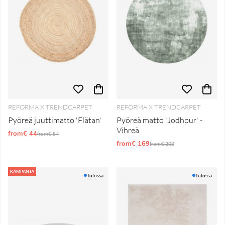
REFORMA X TRENDCARPET
REFORMA X TRENDCARPET
Pyöreä juuttimatto 'Flätan'
Pyöreä matto 'Jodhpur' -
Vihreä
from€ 44
Normaali hinta
from€ 54
from€ 169
Normaali hinta
from€ 209
KAMPANJA
Tulossa
Tulossa