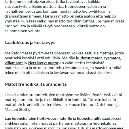
Tarjoamme mattoja väreissä, jotka täydentävät kaikkia
sisustustyylejä. Beige matto antaa huoneeseen valoisan ja
rauhallisen perustan, kun taas musta matto luo tyylikkään ja
dramaattisen ilmeen. Harmaa matto on sekä ajaton että helppo
yhdistää, kun taas valkoinen matto tuo tilan tuntua. Jos haluat lisätä
luonnollista ja elävää sävyä huoneeseen, vihreä matto on
erinomainen valinta.
Laadukkuus ja kestävyys
Me Reformassa pyrimme tarjoamaan korkealaatuisia mattoja, jotka
ovat sekä kestäviä että edullisia. Meidän
kudotut matot
,
ryamatot
,
villamatot
ja
kierrätetyt matot
on valmistettu kestävästä
materiaalista ja ne on suunniteltu kestämään arjen haasteita, mikä
tekee niistä pitkäaikaisen ja kestävän valinnan sisustuksellesi.
Matot trendikkäiltä brändeiltä
Lisäksi omien suunniteltujen mattojemme lisäksi löydät tyylikkäitä
mattoja tunnetuilta ja trendikkäiltä brändeiltä. Tutustu kaikkiin
mattoihin brändeiltä kuten Rowico, House Doctor, Dutchbone ja
Madam Stoltz.
Lue huonekalujen hoito-opas matoille ja huonekaluille
saadaksesi
vinkkejä siitä, miten hoidat parhaiten mattojasi ja huonekalujasi.
Haluatko apua oikean maton valinnassa? Tutustu
matto-oppaaseen: