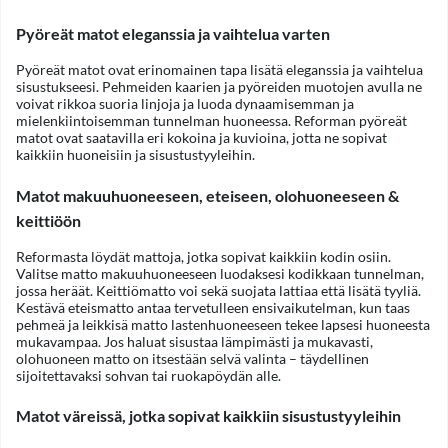
Pyöreät matot eleganssia ja vaihtelua varten
Pyöreät matot ovat erinomainen tapa lisätä eleganssia ja vaihtelua
sisustukseesi. Pehmeiden kaarien ja pyöreiden muotojen avulla ne
voivat rikkoa suoria linjoja ja luoda dynaamisemman ja
mielenkiintoisemman tunnelman huoneessa. Reforman pyöreät
matot ovat saatavilla eri kokoina ja kuvioina, jotta ne sopivat
kaikkiin huoneisiin ja sisustustyyleihin.
Matot makuuhuoneeseen, eteiseen, olohuoneeseen &
keittiöön
Reformasta löydät mattoja, jotka sopivat kaikkiin kodin osiin.
Valitse matto makuuhuoneeseen luodaksesi kodikkaan tunnelman,
jossa heräät. Keittiömatto voi sekä suojata lattiaa että lisätä tyyliä.
Kestävä eteismatto antaa tervetulleen ensivaikutelman, kun taas
pehmeä ja leikkisä matto lastenhuoneeseen tekee lapsesi huoneesta
mukavampaa. Jos haluat sisustaa lämpimästi ja mukavasti,
olohuoneen matto on itsestään selvä valinta – täydellinen
sijoitettavaksi sohvan tai ruokapöydän alle.
Matot väreissä, jotka sopivat kaikkiin sisustustyyleihin