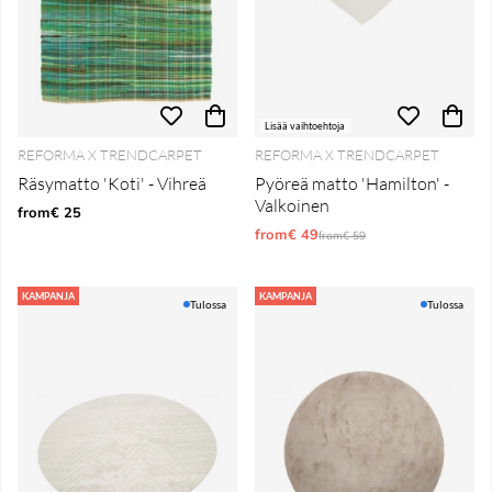
Lisää vaihtoehtoja
REFORMA X TRENDCARPET
REFORMA X TRENDCARPET
Räsymatto 'Koti' - Vihreä
Pyöreä matto 'Hamilton' -
Valkoinen
from€ 25
from€ 49
Normaali hinta
from€ 59
KAMPANJA
KAMPANJA
Tulossa
Tulossa