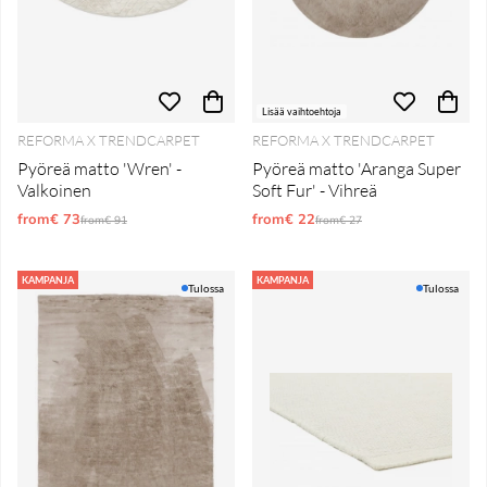
Lisää vaihtoehtoja
REFORMA X TRENDCARPET
REFORMA X TRENDCARPET
Pyöreä matto 'Wren' -
Pyöreä matto 'Aranga Super
Valkoinen
Soft Fur' - Vihreä
from€ 73
Normaali hinta
from€ 22
Normaali hinta
from€ 91
from€ 27
KAMPANJA
KAMPANJA
Tulossa
Tulossa