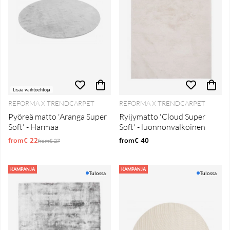
Lisää vaihtoehtoja
REFORMA X TRENDCARPET
REFORMA X TRENDCARPET
Pyöreä matto 'Aranga Super
Ryijymatto 'Cloud Super
Soft' - Harmaa
Soft' - luonnonvalkoinen
from€ 22
Normaali hinta
from€ 40
from€ 27
KAMPANJA
KAMPANJA
Tulossa
Tulossa