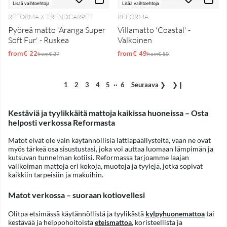
Lisää vaihtoehtoja
Lisää vaihtoehtoja
REFORMA X TRENDCARPET
REFORMA
Pyöreä matto 'Aranga Super
Villamatto 'Coastal' -
Soft Fur' - Ruskea
Valkoinen
from€ 22
Normaali hinta
from€ 49
Normaali hinta
from€ 27
from€ 59
..
1
2
3
4
5
6
Seuraava
❯
❯❙
Kestäviä ja tyylikkäitä mattoja kaikissa huoneissa – Osta
helposti verkossa Reformasta
Matot eivät ole vain käytännöllisiä lattiapäällysteitä, vaan ne ovat
myös tärkeä osa sisustustasi, joka voi auttaa luomaan lämpimän ja
kutsuvan tunnelman kotiisi. Reformassa tarjoamme laajan
valikoiman mattoja eri kokoja, muotoja ja tyylejä, jotka sopivat
kaikkiin tarpeisiin ja makuihin.
Matot verkossa – suoraan kotiovellesi
Olitpa etsimässä käytännöllistä ja tyylikästä
kylpyhuonemattoa
tai
kestävää ja helppohoitoista
eteismattoa
, koristeellista ja