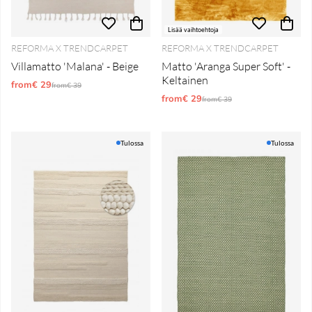
Lisää vaihtoehtoja
REFORMA X TRENDCARPET
REFORMA X TRENDCARPET
Villamatto 'Malana' - Beige
Matto 'Aranga Super Soft' -
Keltainen
from€ 29
Normaali hinta
from€ 39
from€ 29
Normaali hinta
from€ 39
Tulossa
Tulossa