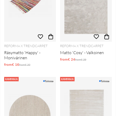
REFORMA X TRENDCARPET
REFORMA X TRENDCARPET
Räsymatto 'Happy' -
Matto 'Cosy' - Valkoinen
Monivärinen
from€ 24
Normaali hinta
from€ 29
from€ 16
Normaali hinta
from€ 20
KAMPANJA
KAMPANJA
Tulossa
Tulossa