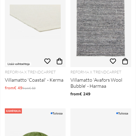
Lisää vaihtoehtoja
REFORMA X TRENDCARPET
REFORMA X TRENDCARPET
Villamatto 'Coastal' - Kerma
Villamatto 'Avafors Wool
Bubble' - Harmaa
from€ 49
Normaali hinta
from€ 59
from€ 249
KAMPANJA
Tulossa
Tulossa