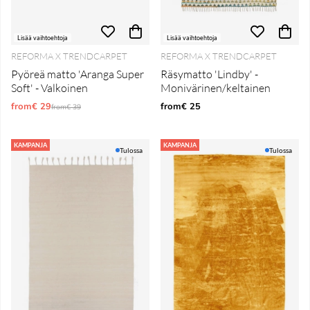
Lisää vaihtoehtoja
Lisää vaihtoehtoja
REFORMA X TRENDCARPET
REFORMA X TRENDCARPET
Pyöreä matto 'Aranga Super
Räsymatto 'Lindby' -
Soft' - Valkoinen
Monivärinen/keltainen
from€ 29
Normaali hinta
from€ 25
from€ 39
KAMPANJA
KAMPANJA
Tulossa
Tulossa