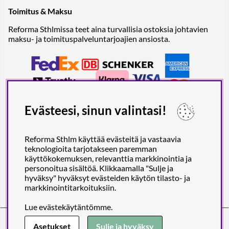
Toimitus & Maksu
Reforma Sthlmissa teet aina turvallisia ostoksia johtavien
maksu- ja toimituspalveluntarjoajien ansiosta.
Evästeesi, sinun valintasi!
Reforma Sthlm käyttää evästeitä ja vastaavia
teknologioita tarjotakseen paremman
käyttökokemuksen, relevanttia markkinointia ja
personoitua sisältöä. Klikkaamalla "Sulje ja
hyväksy" hyväksyt evästeiden käytön tilasto- ja
markkinointitarkoituksiin.
Lue
evästekäytäntömme
.
Reforma Sthlm AB (org. no. 556849-2606)
Engelbrektsgatan 29
(Note! Postal address only), SE-114 32
Asetukset
Sulje ja hyväksy