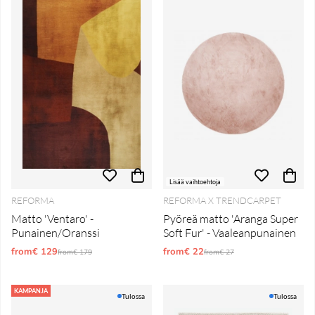
Lisää vaihtoehtoja
REFORMA
REFORMA X TRENDCARPET
Matto 'Ventaro' -
Pyöreä matto 'Aranga Super
Punainen/Oranssi
Soft Fur' - Vaaleanpunainen
from€ 129
Normaali hinta
from€ 22
Normaali hinta
from€ 179
from€ 27
KAMPANJA
Tulossa
Tulossa