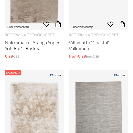
Lisää vaihtoehtoja
Lisää vaihtoehtoja
REFORMA X TRENDCARPET
REFORMA X TRENDCARPET
Nukkamatto 'Aranga Super
Villamatto 'Coastal' -
Soft Fur' - Ruskea
Valkoinen
€ 29
Normaali hinta
from€ 29
Normaali hinta
€ 39
from€ 39
KAMPANJA
Tulossa
Tulossa