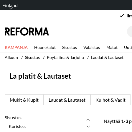
Finland
Il
KAMPANJA
Huonekalut
Sisustus
Valaistus
Matot
Uuti
Alkuun
Sisustus
Pöytäliina & Tarjoilu
Laudat & Lautaset
La platit & Lautaset
Mukit & Kupit
Laudat & Lautaset
Kulhot & Vadit
Sisustus
Näyttää
1-3
p
Koristeet