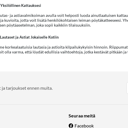
Yksilöllinen Kattauksesi
utas- ja astiavalmikoiman avulla voit helposti luoda ainutlaatuisen kattauks
a kuvioita, jotta voit lisätä henkilökohtaisen leiman pöytäkatteeseesi. Yhd
en pöytäasetelman, joka sopii kaikkiin tilaisuuksiin.
 Lautaset ja Astiat Jokaiselle Kotiin
 korkealaatuisia lautasia ja astioita kilpailukykyisin hinnoin. Riippumatta
oit olla varma, että löydät edullisia vaihtoehtoja, jotka kestävät pitkään ja
 ja tarjoukset ennen muita.
Seuraa meitä
Facebook