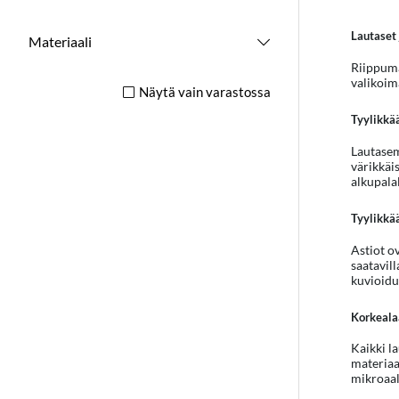
Lautaset 
Materiaali
Riippumat
valikoima
Näytä vain varastossa
Tyylikkää
Lautasemm
värikkäi
alkupalal
Tyylikkä
Astiot ov
saatavill
kuvioidu
Korkeala
Kaikki la
materiaal
mikroaal