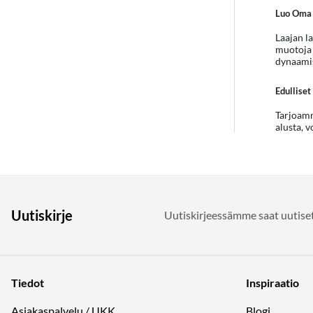
Luo Oma 
Laajan la
muotoja j
dynaamis
Edulliset
Tarjoamme
alusta, v
Uutiskirje
Uutiskirjeessämme saat uutiset
Tiedot
Inspiraatio
Asiakaspalvelu / UKK
Blogi