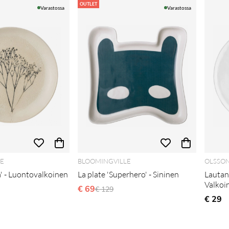
OUTLET
Varastossa
Varastossa
E
BLOOMINGVILLE
OLSSON
' - Luontovalkoinen
La plate 'Superhero' - Sininen
Lautan
Valkoi
i hinta
€ 69
Normaali hinta
€ 129
€ 29