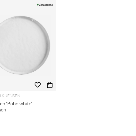
Varastossa
 & JENSEN
en 'Boho white' -
nen