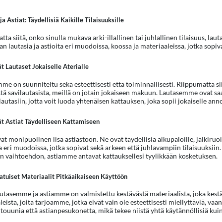
ja Astiat: Täydellisiä Kaikille Tilaisuuksille
ta siitä, onko sinulla mukava arki-illallinen tai juhlallinen tilaisuus, laut
n lautasia ja astioita eri muodoissa, koossa ja materiaaleissa, jotka sopivat
t Lautaset Jokaiselle Aterialle
e on suunniteltu sekä esteettisesti että toiminnallisesti. Riippumatta siit
stä savilautasista, meillä on jotain jokaiseen makuun. Lautasemme ovat saa
autasiin, jotta voit luoda yhtenäisen kattauksen, joka sopii jokaiselle anno
ät Astiat Täydelliseen Kattamiseen
at monipuolinen lisä astiastoon. Ne ovat täydellisiä alkupaloille, jälkiru
a eri muodoissa, jotka sopivat sekä arkeen että juhlavampiin tilaisuuksiin.
n vaihtoehdon, astiamme antavat kattauksellesi tyylikkään kosketuksen.
atuiset Materiaalit Pitkäaikaiseen Käyttöön
utasemme ja astiamme on valmistettu kestävästä materiaalista, joka kestää 
eista, joita tarjoamme, jotka eivät vain ole esteettisesti miellyttäviä, v
touunia että astianpesukonetta, mikä tekee niistä yhtä käytännöllisiä kuin