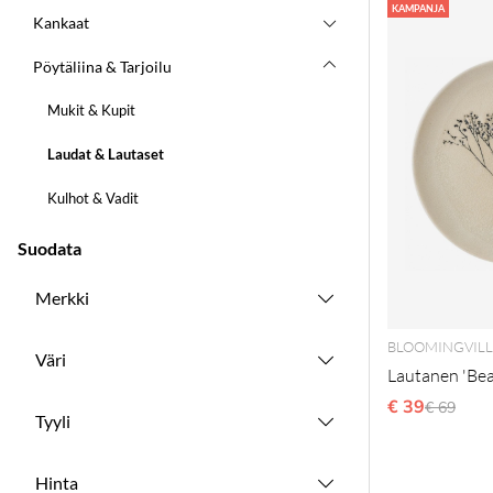
Tuotteet
KAMPANJA
Kankaat
Pöytäliina & Tarjoilu
Mukit & Kupit
Laudat & Lautaset
Kulhot & Vadit
Suodata
Merkki
BLOOMINGVILL
Väri
Lautanen 'Bea
€ 39
Normaal
€ 69
Tyyli
Hinta