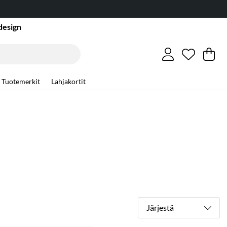
design
Toivelist
Lukumäär
.
Os
Mä
.
Tuotemerkit
Lahjakortit
Järjestä