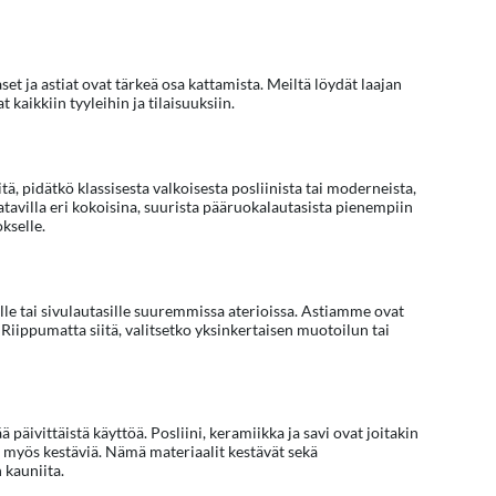
aset ja astiat ovat tärkeä osa kattamista. Meiltä löydät laajan
 kaikkiin tyyleihin ja tilaisuuksiin.
ä, pidätkö klassisesta valkoisesta posliinista tai moderneista,
tavilla eri kokoisina, suurista pääruokalautasista pienempiin
kselle.
oille tai sivulautasille suuremmissa aterioissa. Astiamme ovat
 Riippumatta siitä, valitsetko yksinkertaisen muotoilun tai
päivittäistä käyttöä. Posliini, keramiikka ja savi ovat joitakin
aan myös kestäviä. Nämä materiaalit kestävät sekä
 kauniita.