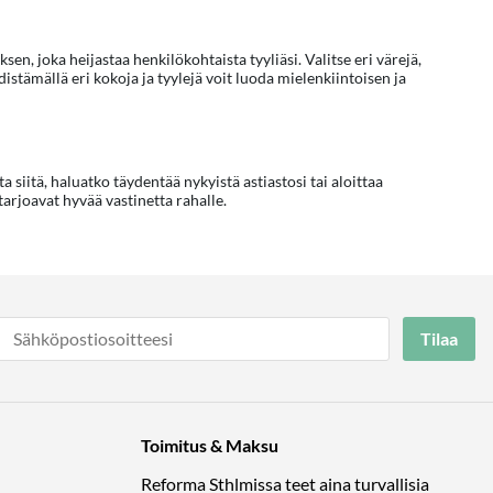
en, joka heijastaa henkilökohtaista tyyliäsi. Valitse eri värejä,
istämällä eri kokoja ja tyylejä voit luoda mielenkiintoisen ja
 siitä, haluatko täydentää nykyistä astiastosi tai aloittaa
 tarjoavat hyvää vastinetta rahalle.
Tilaa
Toimitus & Maksu
Reforma Sthlmissa teet aina turvallisia