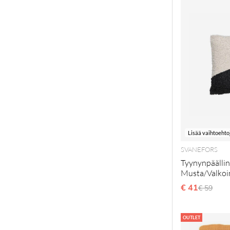
Lisää vaihtoehto
SVANEFORS
Tyynynpäällin
Musta/Valkoi
€ 41
Normaal
€ 59
OUTLET