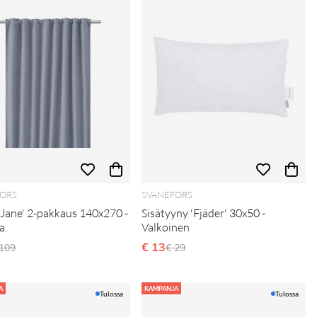
ORS
SVANEFORS
'Jane' 2-pakkaus 140x270 -
Sisätyyny 'Fjäder' 30x50 -
a
Valkoinen
ormaali hinta
€ 13
Normaali hinta
 109
€ 29
A
KAMPANJA
Tulossa
Tulossa