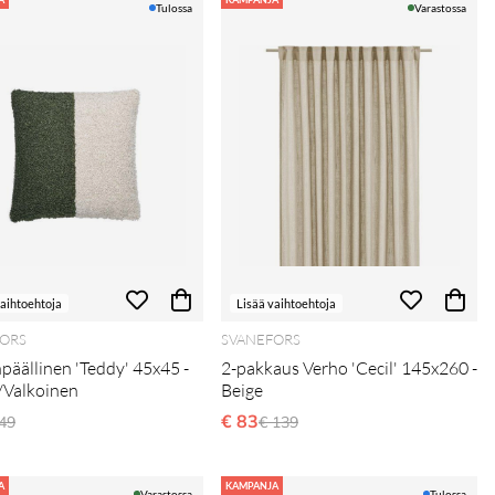
Tulossa
Varastossa
vaihtoehtoja
Lisää vaihtoehtoja
ORS
SVANEFORS
päällinen 'Teddy' 45x45 -
2-pakkaus Verho 'Cecil' 145x260 -
/Valkoinen
Beige
ormaali hinta
€ 83
Normaali hinta
49
€ 139
A
KAMPANJA
Varastossa
Tulossa