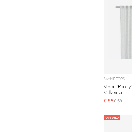
SVANEFORS
Verho 'Randy'
Valkoinen
€ 59
Normaal
€ 69
KAMPANJA