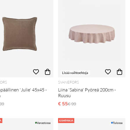
Lisää vaihtoehtoja
ORS
SVANEFORS
äällinen 'Julie' 45x45 -
Liina 'Sabina' Pyöreä 200cm -
a
Ruusu
ormaali hinta
€ 55
Normaali hinta
39
€ 99
A
KAMPANJA
Varastossa
Tulossa