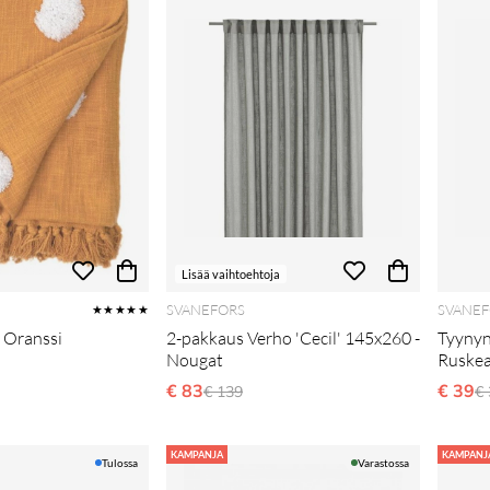
Lisää vaihtoehtoja
SVANEFORS
SVANEF
★★★★★
- Oranssi
2-pakkaus Verho 'Cecil' 145x260 -
Tyynynp
Nougat
Ruske
i hinta
€ 83
Normaali hinta
€ 39
N
€ 139
€ 
KAMPANJA
KAMPANJ
Tulossa
Varastossa