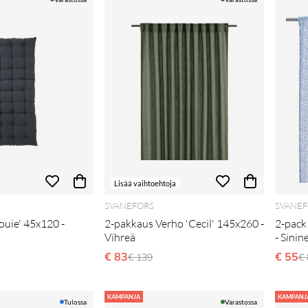
Lisää vaihtoehtoja
SVANEFORS
SVANEF
ouie' 45x120 -
2-pakkaus Verho 'Cecil' 145x260 -
2-pack
Vihreä
- Sinin
i hinta
€ 83
Normaali hinta
€ 55
N
€ 139
€ 
KAMPANJA
KAMPANJ
Tulossa
Varastossa