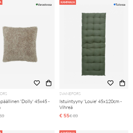
A
KAMPANJA
Varastossa
Tulossa
ORS
SVANEFORS
päällinen 'Dolly' 45x45 -
Istuintyyny 'Louie' 45x120cm -
a
Vihreä
ormaali hinta
€ 55
Normaali hinta
59
€ 89
A
KAMPANJA