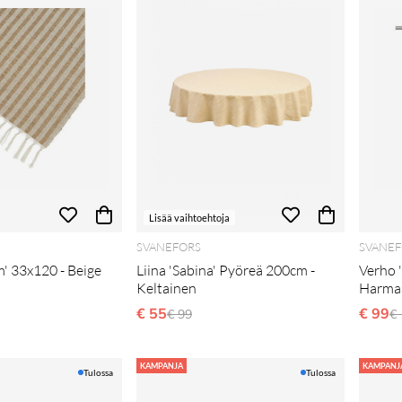
Lisää vaihtoehtoja
SVANEFORS
SVANEF
m' 33x120 - Beige
Liina 'Sabina' Pyöreä 200cm -
Verho 
Keltainen
Harma
i hinta
€ 55
Normaali hinta
€ 99
N
€ 99
€
KAMPANJA
KAMPANJ
Tulossa
Tulossa