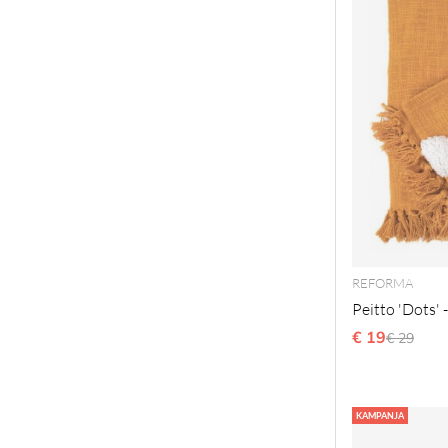
REFORMA
Peitto 'Dots' 
€ 19
Normaal
€ 29
KAMPANJA