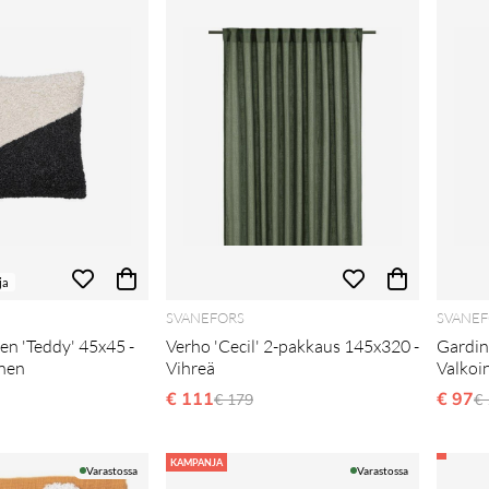
ja
SVANEFORS
SVANEF
en 'Teddy' 45x45 -
Verho 'Cecil' 2-pakkaus 145x320 -
Gardin
nen
Vihreä
Valkoi
i hinta
€ 111
Normaali hinta
€ 97
N
€ 179
€
KAMPANJA
Varastossa
Varastossa