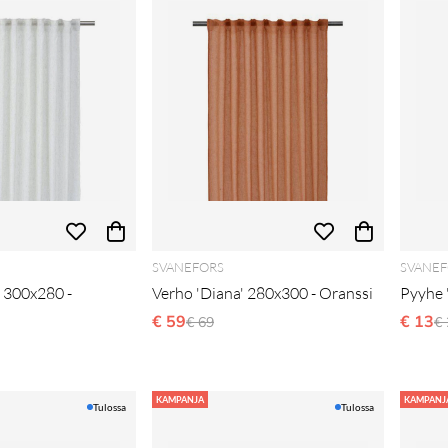
SVANEFORS
SVANEF
 300x280 -
Verho 'Diana' 280x300 - Oranssi
Pyyhe 
€ 59
Normaali hinta
€ 13
N
€ 69
€ 
i hinta
KAMPANJA
KAMPANJ
Tulossa
Tulossa