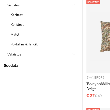
Tuotteet
KAMPANJA
Sisustus
Kankaat
Koristeet
Matot
Pöytäliina & Tarjoilu
Valaistus
Suodata
SVANEFORS
Tyynynpäällin
Beige
€ 27
Normaal
€ 49
KAMPANJA