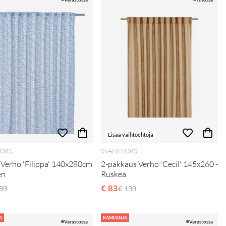
Lisää vaihtoehtoja
ORS
SVANEFORS
 Verho 'Filippa' 140x280cm
2-pakkaus Verho 'Cecil' 145x260 -
en
Ruskea
ormaali hinta
€ 83
Normaali hinta
89
€ 139
A
KAMPANJA
Varastossa
Varastossa