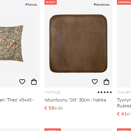
OUTLET
KAMPANJ
Tulossa
Varastossa
VINTAGE
SVANEF
★★★★★
en 'Theo' 45x45 -
Istuintyyny 'Sitt' 30cm - Nahka
Tyynyn
Ruske
€ 59
Normaali hinta
€ 89
i hinta
€ 41
N
€ 
KAMPANJA
KAMPANJ