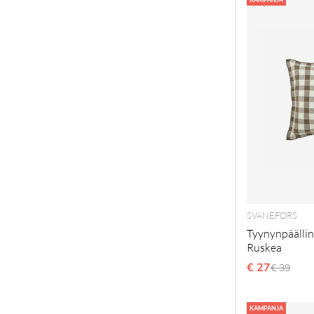
SVANEFORS
Tyynynpäällin
Ruskea
€ 27
Normaal
€ 39
KAMPANJA