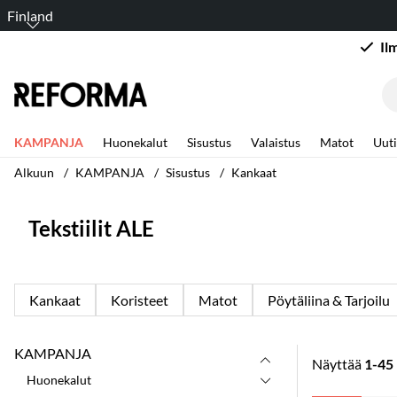
Finland
Il
KAMPANJA
Huonekalut
Sisustus
Valaistus
Matot
Uuti
Alkuun
KAMPANJA
Sisustus
Kankaat
Tekstiilit ALE
Kankaat
Koristeet
Matot
Pöytäliina & Tarjoilu
KAMPANJA
Näyttää
1-45
Huonekalut