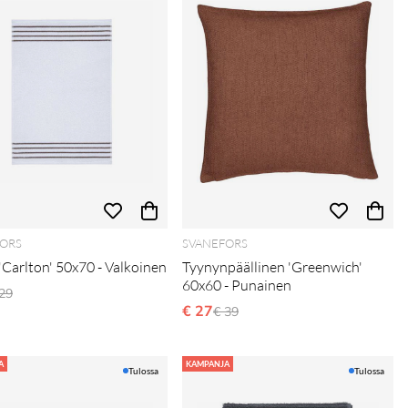
ORS
SVANEFORS
'Carlton' 50x70 - Valkoinen
Tyynynpäällinen 'Greenwich'
60x60 - Punainen
ormaali hinta
29
€ 27
Normaali hinta
€ 39
A
KAMPANJA
Tulossa
Tulossa