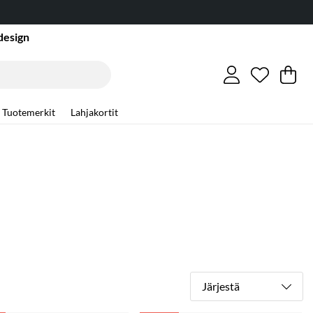
design
Toivelist
Lukumäär
.
Os
Mä
.
Tuotemerkit
Lahjakortit
Järjestä