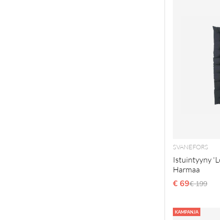
SVANEFORS
Istuintyyny 'L
Harmaa
€ 69
Normaal
€ 199
KAMPANJA