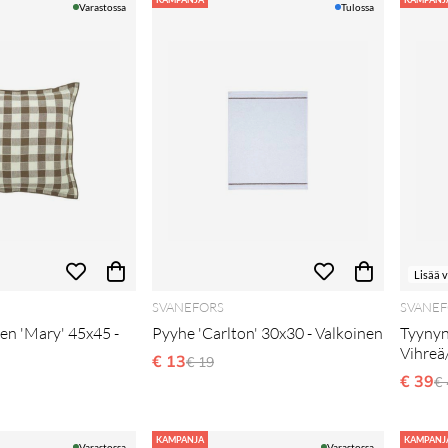
Varastossa
Tulossa
Lisää 
SVANEFORS
SVANEF
en 'Mary' 45x45 -
Pyyhe 'Carlton' 30x30 - Valkoinen
Tyynyn
Vihreä
€ 13
Normaali hinta
€ 19
i hinta
€ 39
N
€ 
KAMPANJA
KAMPANJ
Varastossa
Varastossa