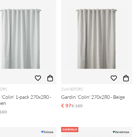
ORS
SVANEFORS
 'Colin' 1-pack 270x280 -
Gardin 'Colin' 270x280 - Beige
nen
€ 97
Normaali hinta
€ 169
ormaali hinta
 169
KAMPANJA
Tulossa
Varastossa