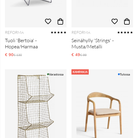
REFORMA
REFORMA
★★★★★
★★★★★
Tuoli 'Bertoia' -
Seinähylly 'Strings' -
Hopea/Harmaa
Musta/Metalli
€ 90
Normaali hinta
€ 49
Normaali hinta
€ 130
€ 99
KAMPANJA
Varastossa
Tulossa