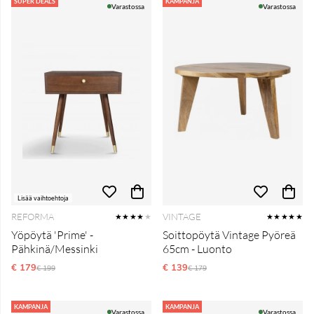
Tuotteet
SUPER DEALS
KAMPANJA
Varastossa
Varastossa
Lisää vaihtoehtoja
REFORMA
VINTAGE
★★★★
★
★★★★★
Yöpöytä 'Prime' -
Soittopöytä Vintage Pyöreä
Pähkinä/Messinki
65cm - Luonto
€ 179
Normaali hinta
€ 139
Normaali hinta
€ 199
€ 179
KAMPANJA
KAMPANJA
Varastossa
Varastossa