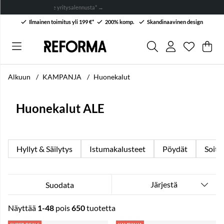
BACK TO WORK! Jopa -
Ilmainen toimitus yli 199 €*
200% komp.
Skandinaavinen design
Toivelist
Lukumäärä
.
Ost
Mää
.
Alkuun
KAMPANJA
Huonekalut
Huonekalut ALE
Hyllyt & Säilytys
Istumakalusteet
Pöydät
Soitt
Järjestä
Suodata
Näyttää
1-48
pois
650
tuotetta