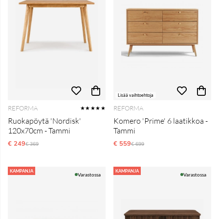
Lisää vaihtoehtoja
REFORMA
REFORMA
★★★★★
Ruokapöytä 'Nordisk'
Komero 'Prime' 6 laatikkoa -
120x70cm - Tammi
Tammi
€ 249
Normaali hinta
€ 559
Normaali hinta
€ 369
€ 699
KAMPANJA
KAMPANJA
Varastossa
Varastossa