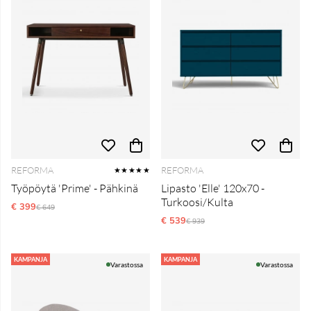
REFORMA
REFORMA
★★★★★
Työpöytä 'Prime' - Pähkinä
Lipasto 'Elle' 120x70 -
Turkoosi/Kulta
€ 399
Normaali hinta
€ 649
€ 539
Normaali hinta
€ 939
KAMPANJA
KAMPANJA
Varastossa
Varastossa