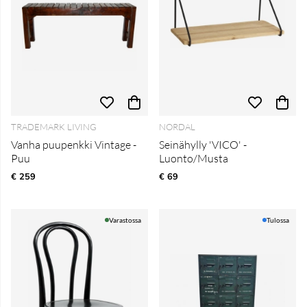
TRADEMARK LIVING
NORDAL
Vanha puupenkki Vintage -
Seinähylly 'VICO' -
Puu
Luonto/Musta
€ 259
€ 69
Varastossa
Tulossa