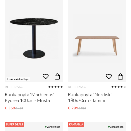
Lisää vaihtoehtoja
REFORMA
REFORMA
★★★★★
★★★★
★
Ruokapöytä 'Marbleous'
Ruokapöytä 'Nordisk'
Pyöreä 100cm - Musta
180x70cm - Tammi
€ 359
Normaali hinta
€ 299
Normaali hinta
€ 459
€ 399
SUPER DEALS
KAMPANJA
Varastossa
Varastossa