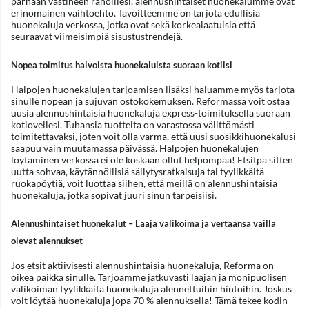
parhaan vastineen rahoillesi, alennushintaiset huonekalumme ovat
erinomainen vaihtoehto. Tavoitteemme on tarjota edullisia
huonekaluja verkossa, jotka ovat sekä korkealaatuisia että
seuraavat viimeisimpiä sisustustrendejä.
Nopea toimitus halvoista huonekaluista suoraan kotiisi
Halpojen huonekalujen tarjoamisen lisäksi haluamme myös tarjota
sinulle nopean ja sujuvan ostokokemuksen. Reformassa voit ostaa
uusia alennushintaisia huonekaluja express-toimituksella suoraan
kotiovellesi. Tuhansia tuotteita on varastossa välittömästi
toimitettavaksi, joten voit olla varma, että uusi suosikkihuonekalusi
saapuu vain muutamassa päivässä. Halpojen huonekalujen
löytäminen verkossa ei ole koskaan ollut helpompaa! Etsitpä sitten
uutta sohvaa, käytännöllisiä säilytysratkaisuja tai tyylikkäitä
ruokapöytiä, voit luottaa siihen, että meillä on alennushintaisia
huonekaluja, jotka sopivat juuri sinun tarpeisiisi.
Alennushintaiset huonekalut – Laaja valikoima ja vertaansa vailla
olevat alennukset
Jos etsit aktiivisesti alennushintaisia huonekaluja, Reforma on
oikea paikka sinulle. Tarjoamme jatkuvasti laajan ja monipuolisen
valikoiman tyylikkäitä huonekaluja alennettuihin hintoihin. Joskus
voit löytää huonekaluja jopa 70 % alennuksella! Tämä tekee kodin