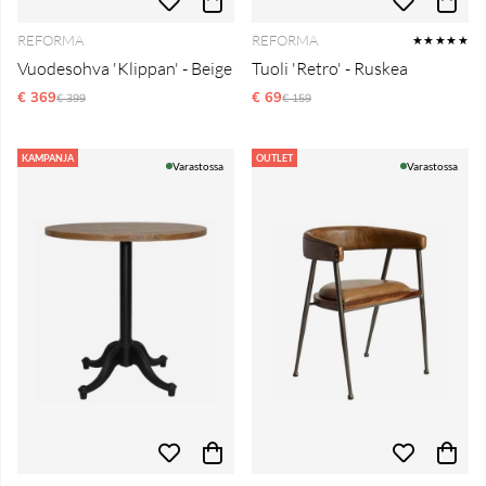
REFORMA
REFORMA
★★★★★
Vuodesohva 'Klippan' - Beige
Tuoli 'Retro' - Ruskea
€ 369
Normaali hinta
€ 69
Normaali hinta
€ 399
€ 159
KAMPANJA
OUTLET
Varastossa
Varastossa