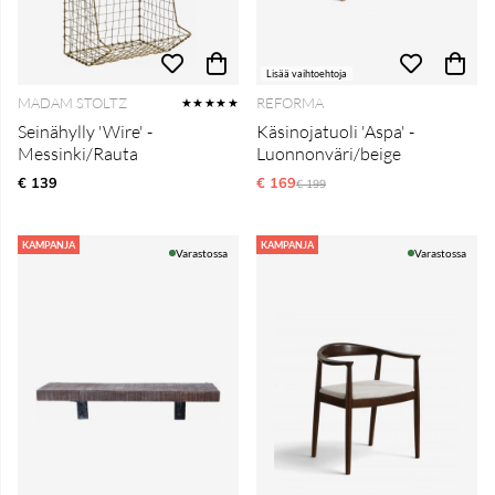
Lisää vaihtoehtoja
MADAM STOLTZ
REFORMA
★★★★★
Seinähylly 'Wire' -
Käsinojatuoli 'Aspa' -
Messinki/Rauta
Luonnonväri/beige
€ 139
€ 169
Normaali hinta
€ 199
KAMPANJA
KAMPANJA
Varastossa
Varastossa