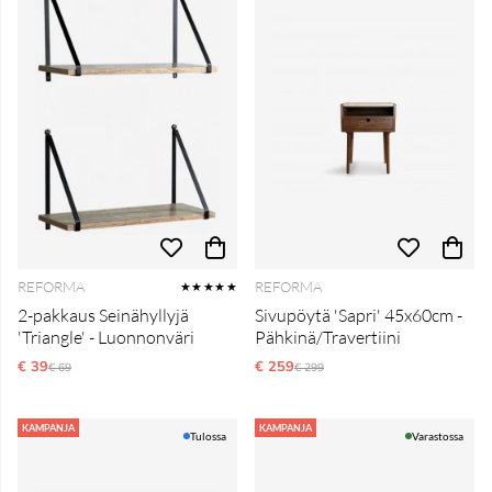
REFORMA
REFORMA
★★★★★
2-pakkaus Seinähyllyjä
Sivupöytä 'Sapri' 45x60cm -
'Triangle' - Luonnonväri
Pähkinä/Travertiini
€ 39
Normaali hinta
€ 259
Normaali hinta
€ 69
€ 299
KAMPANJA
KAMPANJA
Tulossa
Varastossa