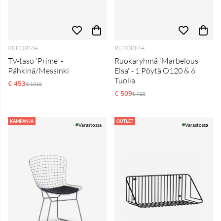
REFORMA
REFORMA
TV-taso 'Prime' -
Ruokaryhmä 'Marbelous
Pähkinä/Messinki
Elsa' - 1 Pöytä Ø120 & 6
Tuolia
€ 453
Normaali hinta
€ 1019
€ 509
Normaali hinta
€ 726
KAMPANJA
OUTLET
Varastossa
Varastossa