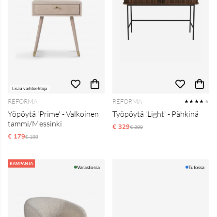
Lisää vaihtoehtoja
REFORMA
REFORMA
★★★★
★
Yöpöytä 'Prime' - Valkoinen
Työpöytä 'Light' - Pähkinä
tammi/Messinki
€ 329
Normaali hinta
€ 399
€ 179
Normaali hinta
€ 199
KAMPANJA
Varastossa
Tulossa