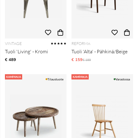
VINTAGE
REFORMA
★★★★★
Tuoli 'Living' - Kromi
Tuoli 'Alta' - Pähkinä/Beige
€ 489
€ 159
Normaali hinta
€ 189
KAMPANJA
KAMPANJA
Tilaustuote
Varastossa