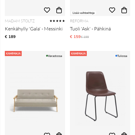
Lisää vaihtoehtoja
MADAM STOLTZ
REFORMA
★★★★★
Kenkähylly 'Gala' - Messinki
Tuoli 'Ask' - Pähkinä
€ 189
€ 159
Normaali hinta
€ 199
KAMPANJA
KAMPANJA
Varastossa
Tulossa