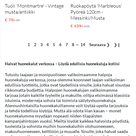
Tuoli 'Montmartre' - Vintage
Ruokapöytä 'Marbleous'
musta/antiikki
Pyöreä 120cm -
Messinki/Musta
€ 79
Normaali hinta
€ 99
€ 439
Normaali hinta
€ 609
..
1
2
3
4
5
6
7
8
14
Seuraava
❯
❯❙
Halvat huonekalut verkossa – Löydä edullisia huonekaluja kotiisi
Tutustu laajaan ja monipuoliseen valikoimaamme halpoja
huonekaluja verkossa, jossa olemme koonneet laajan valikoiman
edullisia tuotteita, jotka ovat täydellisiä sinulle, joka haluat sisustaa
rikkomatta budjettia. Halpojen huonekalujen valikoimamme
tarjoaa jotain kaikille tyyleille ja makuille, olitpa etsimässä klassisia
istuimia, moderneja sohvia tai toimivia säilytyshuonekaluja.
Alennushintaisilla huonekaluillamme voit löytää upeita tarjouksia
ja tehdä todellisia löytöjä. Mutta älä odota liian kauan – monet
huonekalumme myydään nopeasti niiden tilapäisten
kampanjahintojen vuoksi. Meiltä löydät kaikkea halvoista pöydistä,
tuoleista ja sohvista muihin huonekaluihin olohuoneeseen,
makuuhuoneeseen, keittiöön ja muualle. Sinulle, joka haluat saada