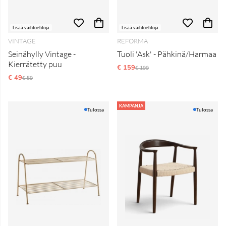
Lisää vaihtoehtoja
Lisää vaihtoehtoja
VINTAGE
REFORMA
Seinähylly Vintage -
Tuoli 'Ask' - Pähkinä/Harmaa
Kierrätetty puu
€ 159
Normaali hinta
€ 199
€ 49
Normaali hinta
€ 59
KAMPANJA
Tulossa
Tulossa