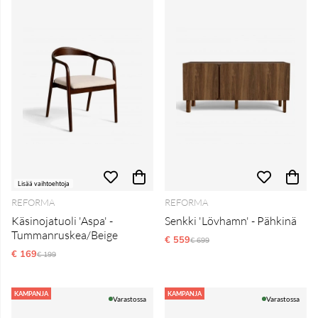
Lisää vaihtoehtoja
REFORMA
REFORMA
Käsinojatuoli 'Aspa' -
Senkki 'Lövhamn' - Pähkinä
Tummanruskea/Beige
€ 559
Normaali hinta
€ 699
€ 169
Normaali hinta
€ 199
KAMPANJA
KAMPANJA
Varastossa
Varastossa