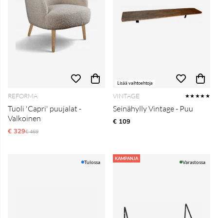
Lisää vaihtoehtoja
REFORMA
VINTAGE
★★★★★
Tuoli 'Capri' puujalat -
Seinähylly Vintage - Puu
Valkoinen
€ 109
€ 329
Normaali hinta
€ 469
KAMPANJA
Tulossa
Varastossa