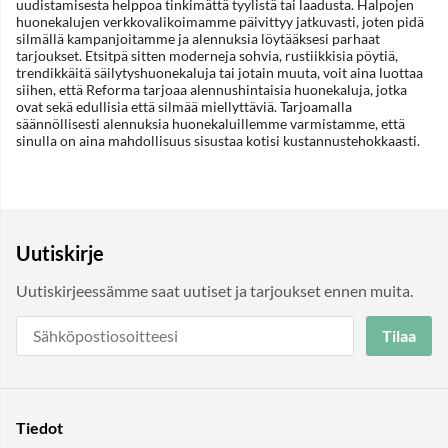
uudistamisesta helppoa tinkimättä tyylistä tai laadusta. Halpojen
huonekalujen verkkovalikoimamme päivittyy jatkuvasti, joten pidä
silmällä kampanjoitamme ja alennuksia löytääksesi parhaat
tarjoukset. Etsitpä sitten moderneja sohvia, rustiikkisia pöytiä,
trendikkäitä säilytyshuonekaluja tai jotain muuta, voit aina luottaa
siihen, että Reforma tarjoaa alennushintaisia huonekaluja, jotka
ovat sekä edullisia että silmää miellyttäviä. Tarjoamalla
säännöllisesti alennuksia huonekaluillemme varmistamme, että
sinulla on aina mahdollisuus sisustaa kotisi kustannustehokkaasti.
Uutiskirje
Uutiskirjeessämme saat uutiset ja tarjoukset ennen muita.
Tilaa
Tiedot