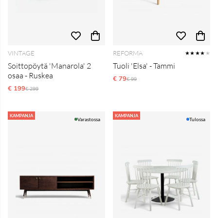
VINTAGE
REFORMA
★★★★
★
Soittopöytä 'Manarola' 2
Tuoli 'Elsa' - Tammi
osaa - Ruskea
€ 79
Normaali hinta
€ 99
€ 199
Normaali hinta
€ 299
KAMPANJA
KAMPANJA
Varastossa
Tulossa