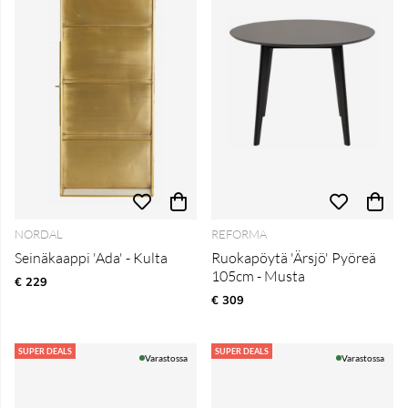
NORDAL
REFORMA
Seinäkaappi 'Ada' - Kulta
Ruokapöytä 'Ärsjö' Pyöreä
105cm - Musta
€ 229
€ 309
SUPER DEALS
SUPER DEALS
Varastossa
Varastossa