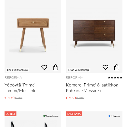
Lisää vaihtoehtoja
Lisää vaihtoehtoja
REFORMA
REFORMA
★★★★★
Yöpöytä 'Prime' -
Komero 'Prime' 6 laatikkoa -
Tammi/Messinki
Pähkinä/Messinki
€ 179
Normaali hinta
€ 559
Normaali hinta
€ 199
€ 699
OUTLET
KAMPANJA
Varastossa
Tulossa