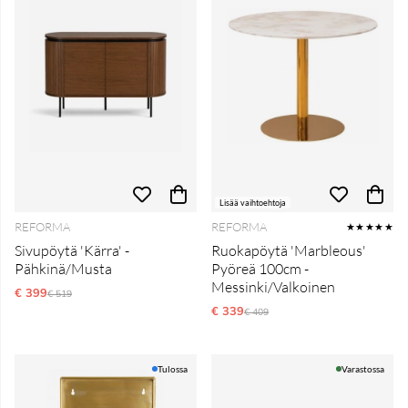
Lisää vaihtoehtoja
REFORMA
REFORMA
★★★★★
Sivupöytä 'Kärra' -
Ruokapöytä 'Marbleous'
Pähkinä/Musta
Pyöreä 100cm -
Messinki/Valkoinen
€ 399
Normaali hinta
€ 519
€ 339
Normaali hinta
€ 409
Tulossa
Varastossa