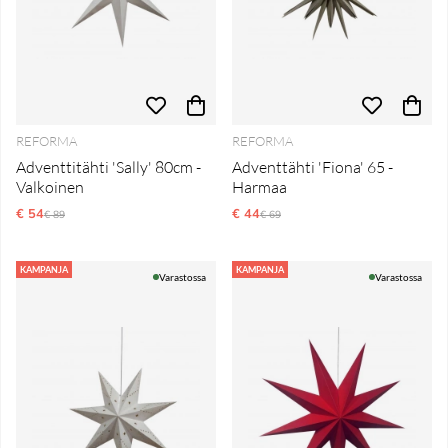
REFORMA
REFORMA
Adventtitähti 'Sally' 80cm -
Adventtähti 'Fiona' 65 -
Valkoinen
Harmaa
€ 54
Normaali hinta
€ 44
Normaali hinta
€ 89
€ 69
KAMPANJA
KAMPANJA
Varastossa
Varastossa