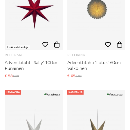
Lisää vaihtoehtoja
REFORMA
REFORMA
Adventtitähti 'Sally' 100cm -
Adventtitähti 'Lotus' 60cm -
Punainen
Valkoinen
€ 58
Normaali hinta
€ 65
Normaali hinta
€ 89
€ 99
KAMPANJA
KAMPANJA
Varastossa
Varastossa