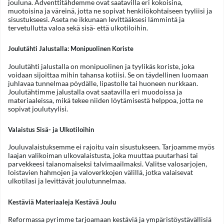
jouluna. Adventtitähdemme ovat saatavilla eri kokoisina,
muotoisina ja väreinä, jotta ne sopivat henkilökohtaiseen tyyliisi ja
sisustukseesi. Aseta ne ikkunaan levittääksesi lämmintä ja
tervetullutta valoa sekä sisä- että ulkotiloihin.
Joulutähti Jalustalla: Monipuolinen Koriste
Joulutähti jalustalla on monipuolinen ja tyylikäs koriste, joka
voidaan sijoittaa mihin tahansa kotiisi. Se on täydellinen luomaan
juhlavaa tunnelmaa pöydälle, lipastolle tai huoneen nurkkaan.
Joulutähtimme jalustalla ovat saatavilla eri muodoissa ja
materiaaleissa, mikä tekee niiden löytämisestä helppoa, jotta ne
sopivat joulutyylisi.
Valaistus Sisä- ja Ulkotiloihin
Jouluvalaistuksemme ei rajoitu vain sisustukseen. Tarjoamme myös
laajan valikoiman ulkovalaistusta, joka muuttaa puutarhasi tai
parvekkeesi taianomaiseksi talvimaailmaksi. Valitse valosarjojen,
loistavien hahmojen ja valoverkkojen välillä, jotka valaisevat
ulkotilasi ja levittävät joulutunnelmaa.
Kestäviä Materiaaleja Kestävä Joulu
Reformassa pyrimme tarjoamaan kestäviä ja ympäristöystävällisiä