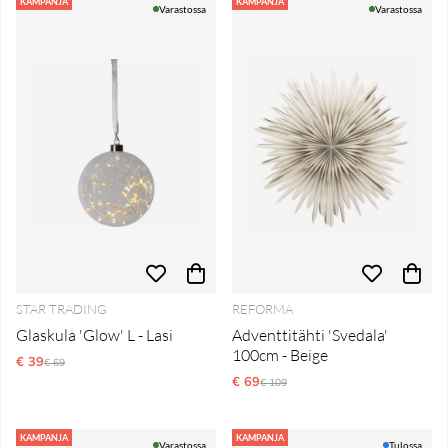
Tuotteet
KAMPANJA
KAMPANJA
Varastossa
Varastossa
STAR TRADING
REFORMA
Glaskula 'Glow' L - Lasi
Adventtitähti 'Svedala'
100cm - Beige
€ 39
Normaali hinta
€ 69
€ 69
Normaali hinta
€ 109
KAMPANJA
KAMPANJA
Varastossa
Tulossa