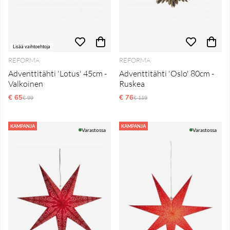
Lisää vaihtoehtoja
REFORMA
REFORMA
Adventtitähti 'Lotus' 45cm -
Adventtitähti 'Oslo' 80cm -
Valkoinen
Ruskea
€ 65
Normaali hinta
€ 76
Normaali hinta
€ 99
€ 119
KAMPANJA
KAMPANJA
Varastossa
Varastossa