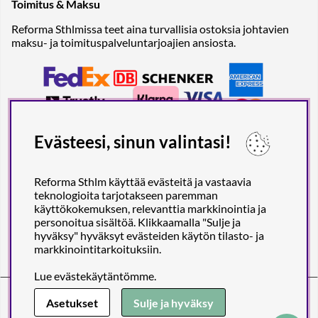
Toimitus & Maksu
Reforma Sthlmissa teet aina turvallisia ostoksia johtavien
maksu- ja toimituspalveluntarjoajien ansiosta.
Evästeesi, sinun valintasi!
Reforma Sthlm käyttää evästeitä ja vastaavia
teknologioita tarjotakseen paremman
käyttökokemuksen, relevanttia markkinointia ja
personoitua sisältöä. Klikkaamalla "Sulje ja
hyväksy" hyväksyt evästeiden käytön tilasto- ja
markkinointitarkoituksiin.
Lue
evästekäytäntömme
.
Reforma Sthlm AB (org. no. 556849-2606)
Engelbrektsgatan 29
(Note! Postal address only), SE-114 32
Asetukset
Sulje ja hyväksy
STOCKHOLM, Sweden