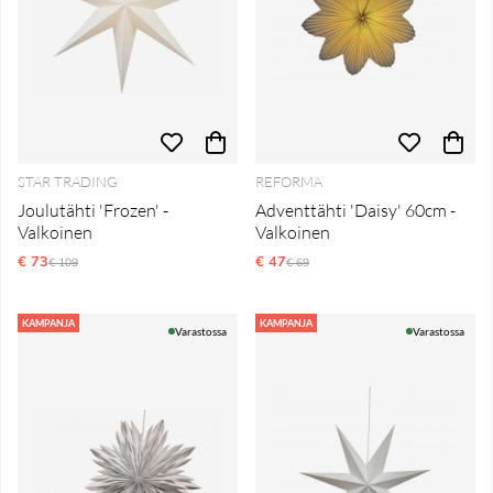
STAR TRADING
REFORMA
Joulutähti 'Frozen' -
Adventtähti 'Daisy' 60cm -
Valkoinen
Valkoinen
€ 73
Normaali hinta
€ 47
Normaali hinta
€ 109
€ 69
KAMPANJA
KAMPANJA
Varastossa
Varastossa