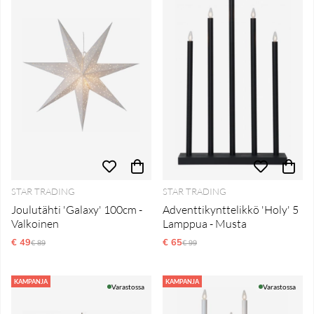
STAR TRADING
STAR TRADING
Joulutähti 'Galaxy' 100cm -
Adventtikynttelikkö 'Holy' 5
Valkoinen
Lamppua - Musta
€ 49
Normaali hinta
€ 65
Normaali hinta
€ 89
€ 99
KAMPANJA
KAMPANJA
Varastossa
Varastossa