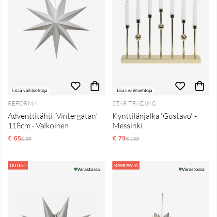
Lisää vaihtoehtoja
Lisää vaihtoehtoja
REFORMA
STAR TRADING
Adventtitähti 'Vintergatan'
Kynttilänjalka 'Gustavo' -
118cm - Valkoinen
Messinki
€ 65
Normaali hinta
€ 79
Normaali hinta
€ 99
€ 169
OUTLET
KAMPANJA
Varastossa
Varastossa