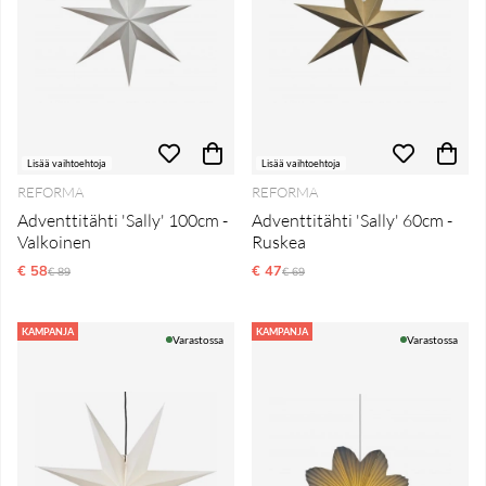
Lisää vaihtoehtoja
Lisää vaihtoehtoja
REFORMA
REFORMA
Adventtitähti 'Sally' 100cm -
Adventtitähti 'Sally' 60cm -
Valkoinen
Ruskea
€ 58
Normaali hinta
€ 47
Normaali hinta
€ 89
€ 69
KAMPANJA
KAMPANJA
Varastossa
Varastossa