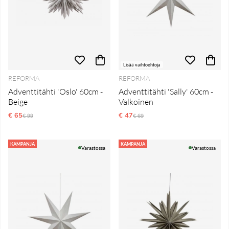
Lisää vaihtoehtoja
REFORMA
REFORMA
Adventtitähti 'Oslo' 60cm -
Adventtitähti 'Sally' 60cm -
Beige
Valkoinen
€ 65
Normaali hinta
€ 47
Normaali hinta
€ 99
€ 69
KAMPANJA
KAMPANJA
Varastossa
Varastossa