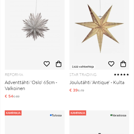
Lisää vaihtoehtoja
REFORMA
STAR TRADING
★★★★★
Adventtähti 'Oslo' 65cm -
Joulutähti 'Antique' - Kulta
Valkoinen
€ 39
Normaali hinta
€ 79
€ 54
Normaali hinta
€ 89
KAMPANJA
KAMPANJA
Tulossa
Varastossa