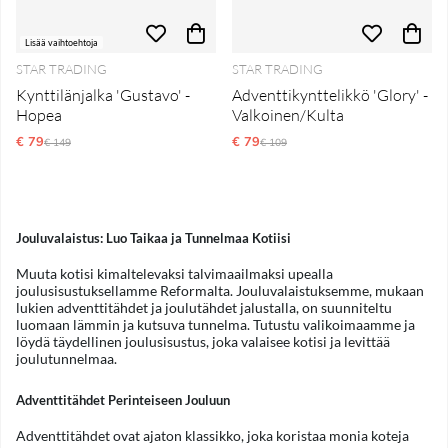
Lisää vaihtoehtoja
STAR TRADING
STAR TRADING
Kynttilänjalka 'Gustavo' -
Adventtikynttelikkö 'Glory' -
Hopea
Valkoinen/Kulta
€ 79
Normaali hinta
€ 79
Normaali hinta
€ 149
€ 109
Jouluvalaistus: Luo Taikaa ja Tunnelmaa Kotiisi
Muuta kotisi kimaltelevaksi talvimaailmaksi upealla
joulusisustuksellamme Reformalta. Jouluvalaistuksemme, mukaan
lukien adventtitähdet ja joulutähdet jalustalla, on suunniteltu
luomaan lämmin ja kutsuva tunnelma. Tutustu valikoimaamme ja
löydä täydellinen joulusisustus, joka valaisee kotisi ja levittää
joulutunnelmaa.
Adventtitähdet Perinteiseen Jouluun
Adventtitähdet ovat ajaton klassikko, joka koristaa monia koteja