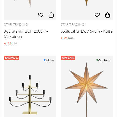
STAR TRADING
STAR TRADING
Joulutähti 'Dot' 100cm -
Joulutähti 'Dot' 54cm - Kulta
Valkoinen
€ 21
Normaali hinta
€ 39
€ 59
Normaali hinta
€ 99
KAMPANJA
KAMPANJA
Tulossa
Varastossa