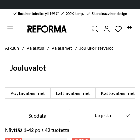
Ilmainen toimitus yli 199 €*
200% komp.
Skandinaavinen design
Toivelist
Lukumäärä
.
Ost
Mää
.
Alkuun
Valaistus
Valaisimet
Joulukoristevalot
Jouluvalot
Pöytävalaisimet
Lattiavalaisimet
Kattovalaisimet
Järjestä
Suodata
Näyttää
1-42
pois
42
tuotetta