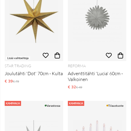
Lisää vaihtoehtoja
STAR TRADING
REFORMA
Joulutähti 'Dot' 70cm - Kulta
Adventtitähti 'Lucia' 60cm -
Valkoinen
€ 39
Normaali hinta
€ 79
€ 32
Normaali hinta
€ 49
KAMPANJA
KAMPANJA
Varastossa
Tilaustuote