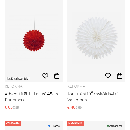
Lisää vaihtoehtoja
REFORMA
REFORMA
Adventtitähti 'Lotus' 45cm -
Joulutähti 'Örnsköldsvik' -
Punainen
Valkoinen
€ 65
Normaali hinta
€ 46
Normaali hinta
€ 99
€ 69
KAMPANJA
KAMPANJA
Tulossa
Varastossa