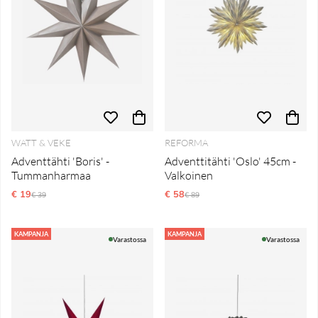
WATT & VEKE
REFORMA
Adventtähti 'Boris' -
Adventtitähti 'Oslo' 45cm -
Tummanharmaa
Valkoinen
€ 19
Normaali hinta
€ 58
Normaali hinta
€ 39
€ 89
KAMPANJA
KAMPANJA
Varastossa
Varastossa