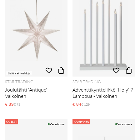
Lisää vaihtoehtoja
STAR TRADING
STAR TRADING
Joulutähti 'Antique' -
Adventtikynttelikkö 'Holy' 7
Valkoinen
Lamppua - Valkoinen
€ 39
Normaali hinta
€ 84
Normaali hinta
€ 79
€ 129
OUTLET
KAMPANJA
Varastossa
Varastossa