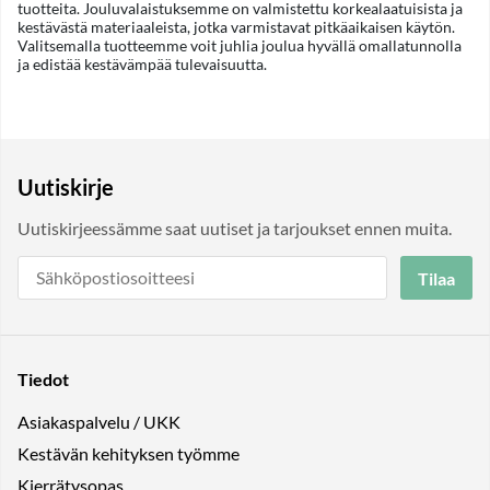
tuotteita. Jouluvalaistuksemme on valmistettu korkealaatuisista ja
kestävästä materiaaleista, jotka varmistavat pitkäaikaisen käytön.
Valitsemalla tuotteemme voit juhlia joulua hyvällä omallatunnolla
ja edistää kestävämpää tulevaisuutta.
Uutiskirje
Uutiskirjeessämme saat uutiset ja tarjoukset ennen muita.
Tilaa
Tiedot
Asiakaspalvelu / UKK
Kestävän kehityksen työmme
Kierrätysopas