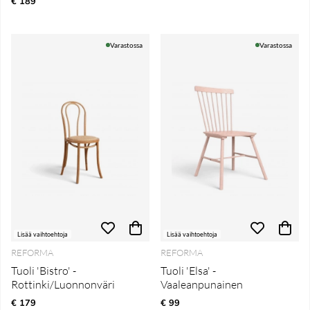
€ 189
Varastossa
Varastossa
Lisää vaihtoehtoja
Lisää vaihtoehtoja
REFORMA
REFORMA
Tuoli 'Bistro' -
Tuoli 'Elsa' -
Rottinki/Luonnonväri
Vaaleanpunainen
€ 179
€ 99