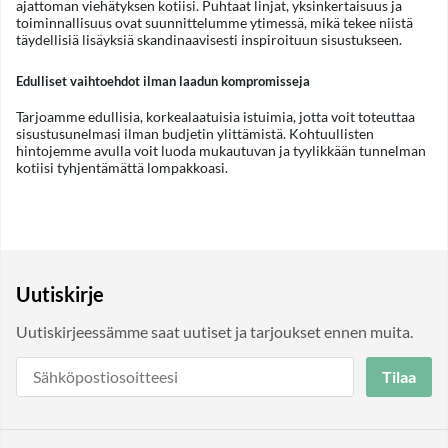
ajattoman viehätyksen kotiisi. Puhtaat linjat, yksinkertaisuus ja
toiminnallisuus ovat suunnittelumme ytimessä, mikä tekee niistä
täydellisiä lisäyksiä skandinaavisesti inspiroituun sisustukseen.
Edulliset vaihtoehdot ilman laadun kompromisseja
Tarjoamme edullisia, korkealaatuisia istuimia, jotta voit toteuttaa
sisustusunelmasi ilman budjetin ylittämistä. Kohtuullisten
hintojemme avulla voit luoda mukautuvan ja tyylikkään tunnelman
kotiisi tyhjentämättä lompakkoasi.
Uutiskirje
Uutiskirjeessämme saat uutiset ja tarjoukset ennen muita.
Tilaa