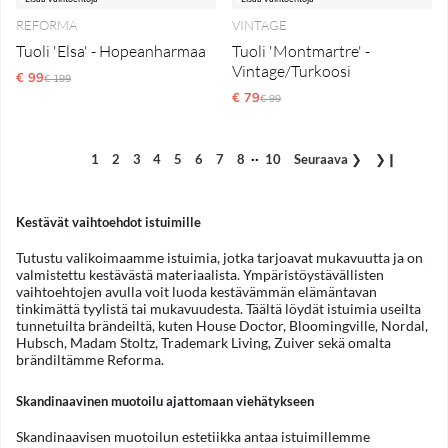
REFORMA
VINTAGE
Tuoli 'Elsa' - Hopeanharmaa
Tuoli 'Montmartre' -
Vintage/Turkoosi
€ 99
Normaali hinta
€ 199
€ 79
Normaali hinta
€ 99
..
1
2
3
4
5
6
7
8
10
Seuraava
❯
❯❙
Kestävät vaihtoehdot istuimille
Tutustu valikoimaamme istuimia, jotka tarjoavat mukavuutta ja on
valmistettu kestävästä materiaalista. Ympäristöystävällisten
vaihtoehtojen avulla voit luoda kestävämmän elämäntavan
tinkimättä tyylistä tai mukavuudesta. Täältä löydät istuimia useilta
tunnetuilta brändeiltä, kuten House Doctor, Bloomingville, Nordal,
Hubsch, Madam Stoltz, Trademark Living, Zuiver sekä omalta
brändiltämme Reforma.
Skandinaavinen muotoilu ajattomaan viehätykseen
Skandinaavisen muotoilun estetiikka antaa istuimillemme