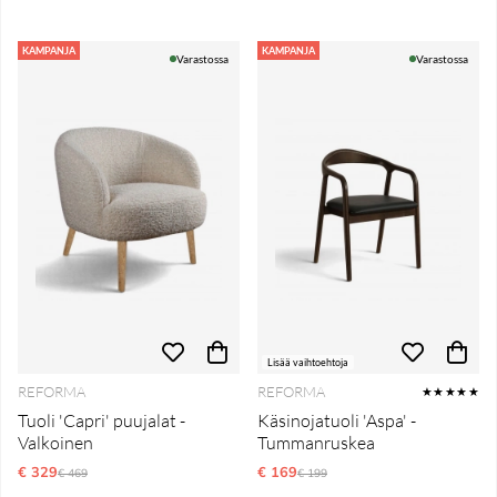
KAMPANJA
KAMPANJA
Varastossa
Varastossa
Lisää vaihtoehtoja
REFORMA
REFORMA
★★★★★
Tuoli 'Capri' puujalat -
Käsinojatuoli 'Aspa' -
Valkoinen
Tummanruskea
€ 329
Normaali hinta
€ 169
Normaali hinta
€ 469
€ 199