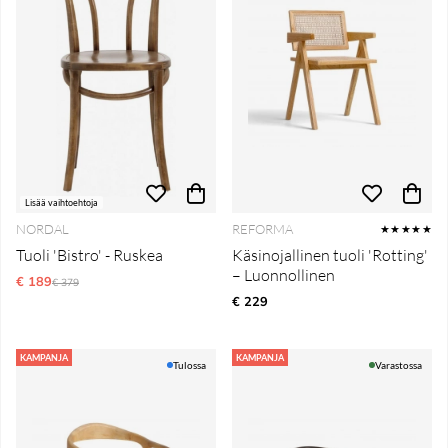
Lisää vaihtoehtoja
NORDAL
REFORMA
★★★★★
Tuoli 'Bistro' - Ruskea
Käsinojallinen tuoli 'Rotting'
– Luonnollinen
€ 189
Normaali hinta
€ 379
€ 229
KAMPANJA
KAMPANJA
Tulossa
Varastossa