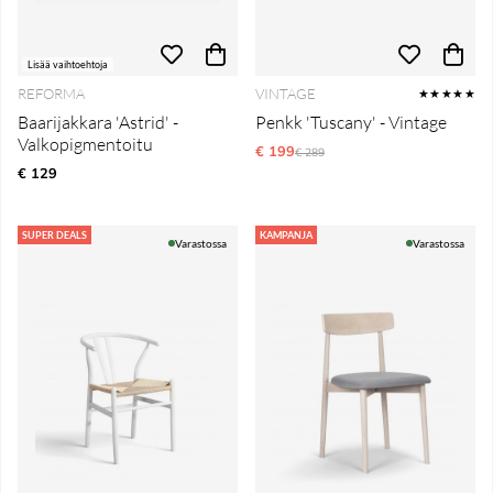
Lisää vaihtoehtoja
REFORMA
VINTAGE
★★★★★
Baarijakkara 'Astrid' -
Penkk 'Tuscany' - Vintage
Valkopigmentoitu
€ 199
Normaali hinta
€ 289
€ 129
SUPER DEALS
KAMPANJA
Varastossa
Varastossa