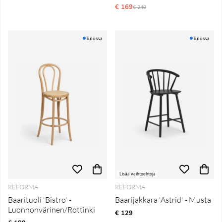
€ 169
Normaali hinta
€ 249
Tulossa
Tulossa
Lisää vaihtoehtoja
REFORMA
REFORMA
Baarituoli 'Bistro' -
Baarijakkara 'Astrid' - Musta
Luonnonvärinen/Rottinki
€ 129