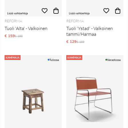
Lisää vaihtoehtoja
Lisää vaihtoehtoja
REFORMA
REFORMA
Tuoli 'Alta' - Valkoinen
Tuoli 'Ystad' - Valkoinen
tammi/Harmaa
€ 159
Normaali hinta
€ 189
€ 129
Normaali hinta
€ 169
KAMPANJA
KAMPANJA
Tulossa
Varastossa