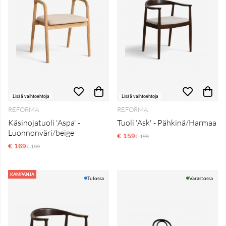
Lisää vaihtoehtoja
Lisää vaihtoehtoja
REFORMA
REFORMA
Käsinojatuoli 'Aspa' -
Tuoli 'Ask' - Pähkinä/Harmaa
Luonnonväri/beige
€ 159
Normaali hinta
€ 199
€ 169
Normaali hinta
€ 199
KAMPANJA
Tulossa
Varastossa