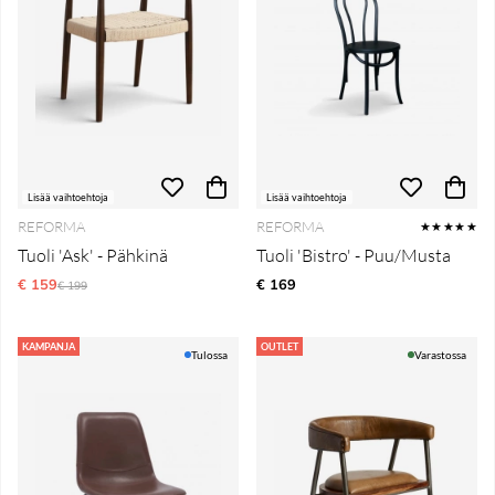
Lisää vaihtoehtoja
Lisää vaihtoehtoja
REFORMA
REFORMA
★★★★★
Tuoli 'Ask' - Pähkinä
Tuoli 'Bistro' - Puu/Musta
€ 159
Normaali hinta
€ 169
€ 199
KAMPANJA
OUTLET
Tulossa
Varastossa