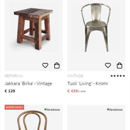
REFORMA
VINTAGE
★★★★★
Jakkara 'Birka' - Vintage
Tuoli 'Living' - Kromi
€ 129
€ 439
Normaali hinta
€ 489
SUPER DEALS
Varastossa
Varastossa