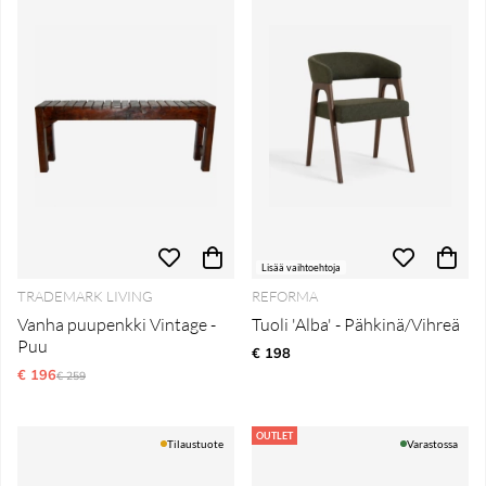
Lisää vaihtoehtoja
TRADEMARK LIVING
REFORMA
Vanha puupenkki Vintage -
Tuoli 'Alba' - Pähkinä/Vihreä
Puu
€ 198
€ 196
Normaali hinta
€ 259
OUTLET
Tilaustuote
Varastossa