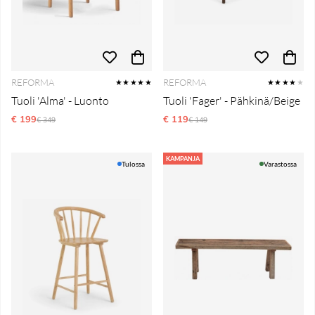
REFORMA
REFORMA
★★★★★
★★★★
★
Tuoli 'Alma' - Luonto
Tuoli 'Fager' - Pähkinä/Beige
€ 199
Normaali hinta
€ 119
Normaali hinta
€ 349
€ 149
KAMPANJA
Tulossa
Varastossa