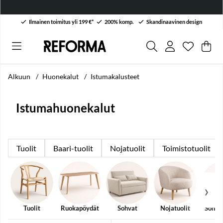
Ilmainen toimitus yli 199 €*
200% komp.
Skandinaavinen design
Toivelist
Lukumäärä
.
Ost
Mää
.
Alkuun
Huonekalut
Istumakalusteet
Istumahuonekalut
Tuolit
Baari-tuolit
Nojatuolit
Toimistotuolit
Tuolit
Ruokapöydät
Sohvat
Nojatuolit
Sohva