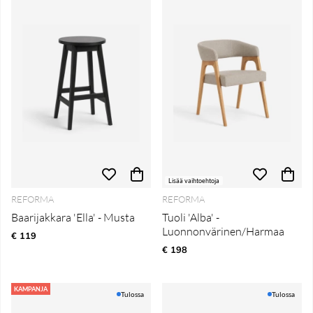
Lisää vaihtoehtoja
REFORMA
REFORMA
Baarijakkara 'Ella' - Musta
Tuoli 'Alba' -
Luonnonvärinen/Harmaa
€ 119
€ 198
KAMPANJA
Tulossa
Tulossa