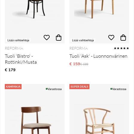
Lisää vaihtoehtoja
Lisää vaihtoehtoja
REFORMA
REFORMA
★★★★★
Tuoli 'Bistro' -
Tuoli 'Ask' - Luonnonvärinen
Rottinki/Musta
€ 159
Normaali hinta
€ 199
€ 179
KAMPANJA
SUPER DEALS
Varastossa
Varastossa