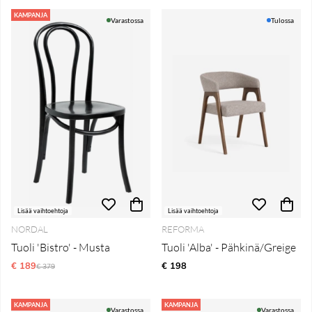
KAMPANJA
Varastossa
Tulossa
Lisää vaihtoehtoja
Lisää vaihtoehtoja
NORDAL
REFORMA
Tuoli 'Bistro' - Musta
Tuoli 'Alba' - Pähkinä/Greige
€ 189
Normaali hinta
€ 198
€ 379
KAMPANJA
KAMPANJA
Varastossa
Varastossa