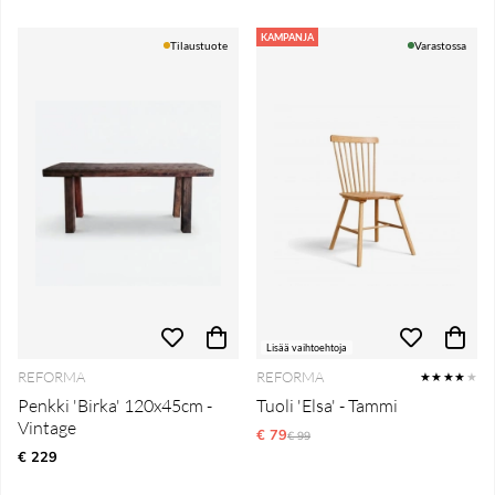
KAMPANJA
Tilaustuote
Varastossa
Lisää vaihtoehtoja
REFORMA
REFORMA
★★★★
★
Penkki 'Birka' 120x45cm -
Tuoli 'Elsa' - Tammi
Vintage
€ 79
Normaali hinta
€ 99
€ 229