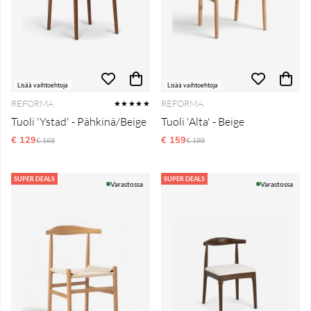
Lisää vaihtoehtoja
Lisää vaihtoehtoja
REFORMA
REFORMA
★★★★★
Tuoli 'Ystad' - Pähkinä/Beige
Tuoli 'Alta' - Beige
€ 129
Normaali hinta
€ 159
Normaali hinta
€ 169
€ 189
SUPER DEALS
SUPER DEALS
Varastossa
Varastossa