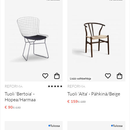
Lisää vaihtoehtoja
REFORMA
REFORMA
★★★★★
Tuoli 'Bertoia' -
Tuoli 'Alta' - Pähkinä/Beige
Hopea/Harmaa
€ 159
Normaali hinta
€ 189
€ 90
Normaali hinta
€ 130
Tulossa
Tulossa