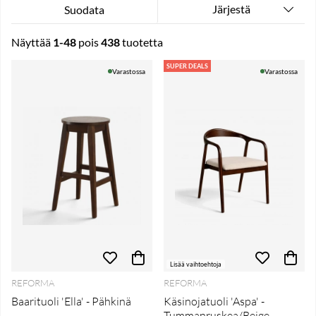
Järjestä
Suodata
Näyttää
1-48
pois
438
tuotetta
Tuotteet
SUPER DEALS
Varastossa
Varastossa
Lisää vaihtoehtoja
REFORMA
REFORMA
Baarituoli 'Ella' - Pähkinä
Käsinojatuoli 'Aspa' -
Tummanruskea/Beige