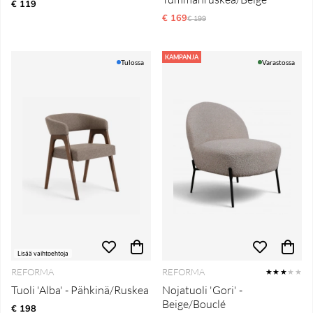
€ 119
€ 169
Normaali hinta
€ 199
KAMPANJA
Tulossa
Varastossa
Lisää vaihtoehtoja
REFORMA
REFORMA
★★★
★★
Tuoli 'Alba' - Pähkinä/Ruskea
Nojatuoli 'Gori' -
Beige/Bouclé
€ 198