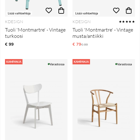
Lisää vaihtoehtoja
Lisää vaihtoehtoja
KDESIGN
KDESIGN
★★★★★
Tuoli 'Montmartre' - Vintage
Tuoli 'Montmartre' - Vintage
turkoosi
musta/antiikki
€ 99
€ 79
Normaali hinta
€ 99
KAMPANJA
KAMPANJA
Varastossa
Varastossa