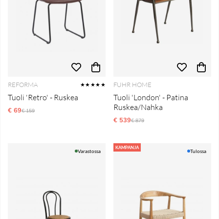
REFORMA
FUHR HOME
★★★★★
Tuoli 'Retro' - Ruskea
Tuoli 'London' - Patina
Ruskea/Nahka
€ 69
Normaali hinta
€ 159
€ 539
Normaali hinta
€ 879
KAMPANJA
Varastossa
Tulossa