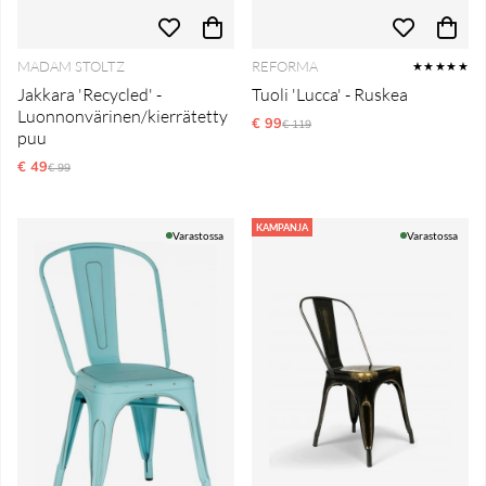
MADAM STOLTZ
REFORMA
★★★★★
Jakkara 'Recycled' -
Tuoli 'Lucca' - Ruskea
Luonnonvärinen/kierrätetty
€ 99
Normaali hinta
€ 119
puu
€ 49
Normaali hinta
€ 99
KAMPANJA
Varastossa
Varastossa