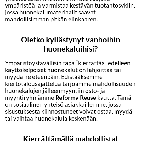
ympäristöä ja varmistaa kestävän tuotantosyklin,
jossa huonekalumateriaalit saavat
mahdollisimman pitkän elinkaaren.
Oletko kyllästynyt vanhoihin
huonekaluihisi?
Ympäristöystävällisin tapa “kierrättää” edelleen
käyttökelpoiset huonekalut on lahjoittaa tai
myydä ne eteenpäin. Edistääksemme
kiertotalousajattelua tarjoamme mahdollisuuden
huonekalujen jälleenmyyntiin osto- ja
myyntiryhmämme
Reforma Reuse
kautta. Tämä
on sosiaalinen yhteisö asiakkaillemme, jossa
sisustuksesta kiinnostuneet voivat ostaa, myydä
tai vaihtaa huonekaluja keskenään.
Kierrättämällä mahdollistat