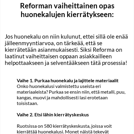
Reforman vaiheittainen opas
huonekalujen kierrätykseen:
Jos huonekalu on niin kulunut, ettei sillä ole enää
jälleenmyyntiarvoa, on tärkeää, että se
kierrätetään asianmukaisesti. Siksi Reforma on
laatinut vaiheittaisen oppaan asiakkailleen
helpottaakseen ja selventääkseen tätä prosessia!
Vaihe 1. Purkaa huonekalu ja lajittele materiaalit
Onko huonekalusi valmistettu useista eri
materiaaleista? Purkaa se ensin niin, että metalli, puu,
kangas, muovi ja mahdollisesti lasi erotetaan
toisistaan.
Vaihe 2. Etsi lähin kierrätyskeskus
Ruotsissa on 580 kierrätyskeskusta, joissa voit
kierrättää huonekalusi. Monet näistä tekevät