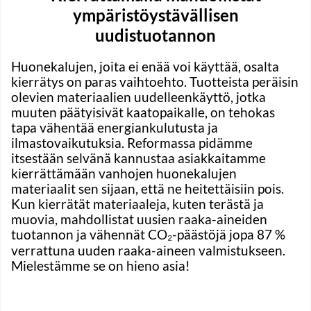
ympäristöystävällisen
uudistuotannon
Huonekalujen, joita ei enää voi käyttää, osalta
kierrätys on paras vaihtoehto. Tuotteista peräisin
olevien materiaalien uudelleenkäyttö, jotka
muuten päätyisivät kaatopaikalle, on tehokas
tapa vähentää energiankulutusta ja
ilmastovaikutuksia. Reformassa pidämme
itsestään selvänä kannustaa asiakkaitamme
kierrättämään vanhojen huonekalujen
materiaalit sen sijaan, että ne heitettäisiin pois.
Kun kierrätät materiaaleja, kuten terästä ja
muovia, mahdollistat uusien raaka-aineiden
tuotannon ja vähennät CO₂-päästöjä jopa 87 %
verrattuna uuden raaka-aineen valmistukseen.
Mielestämme se on hieno asia!