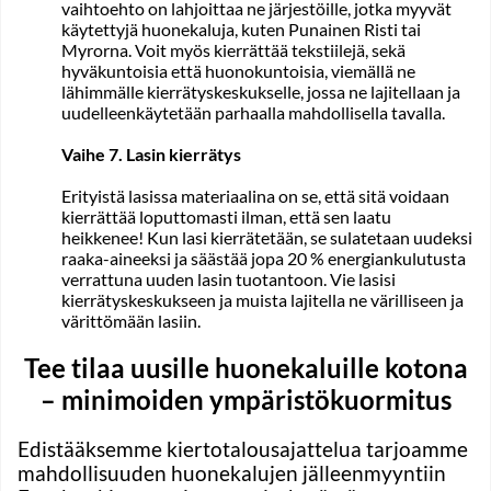
vaihtoehto on lahjoittaa ne järjestöille, jotka myyvät
käytettyjä huonekaluja, kuten Punainen Risti tai
Myrorna. Voit myös kierrättää tekstiilejä, sekä
hyväkuntoisia että huonokuntoisia, viemällä ne
lähimmälle kierrätyskeskukselle, jossa ne lajitellaan ja
uudelleenkäytetään parhaalla mahdollisella tavalla.
Vaihe 7. Lasin kierrätys
Erityistä lasissa materiaalina on se, että sitä voidaan
kierrättää loputtomasti ilman, että sen laatu
heikkenee! Kun lasi kierrätetään, se sulatetaan uudeksi
raaka-aineeksi ja säästää jopa 20 % energiankulutusta
verrattuna uuden lasin tuotantoon. Vie lasisi
kierrätyskeskukseen ja muista lajitella ne värilliseen ja
värittömään lasiin.
Tee tilaa uusille huonekaluille kotona
– minimoiden ympäristökuormitus
Edistääksemme kiertotalousajattelua tarjoamme
mahdollisuuden huonekalujen jälleenmyyntiin