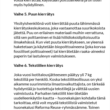
myös hyödyllinen.
Vaihe 5. Puun kierrätys
Yksityishenkilönä voit kierrättää puuta lähimmässä
kierrätyskeskuksessa, joka vastaanottaa suurikokoista
jätettä. Puu on erilainen materiaali muihin verrattuna,
sillä sen polttaminen ei lisää hiilidioksidipitoisuutta
ilmakehässä. Kun viet puuta kierrätykseen, se yleensä
haketetaan ja käytetään biopolttoaineena (joka korvaa
fossiiliset polttoaineet) tai kierrätetään raaka-aineeksi
paperin tai lastulevyn valmistukseen.
Vaihe 6. Tekstiilien kierrätys
Joka vuosi kotitalousjätteeseen päätyy yli 7 kg
tekstiiliä per henkilö. Koska tekstiiliteollisuus on yksi
aikamme suurimmista ilmastovaikuttajista, on tärkeää
hyödyntää jo tuotettuja tekstiilejä ja välttää uusien
valmistusta. Parhaiten tekstiilit kierrätetään
uudelleenkäytön kautta – huonekalujen kohdalla tämä
tarkoittaa, että voit myydä tekstiilistä valmistetut
huonekalusi
Reforma Reuse
-ryhmässämme. Toinen