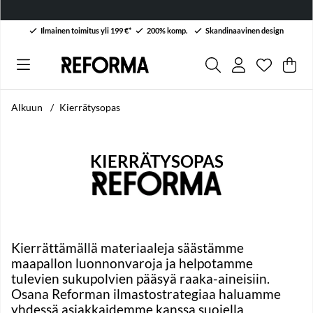
Ilmainen toimitus yli 199 €*
200% komp.
Skandinaavinen design
Toivelist
Lukumäärä
.
Ost
Mää
.
Alkuun
Kierrätysopas
KIERRÄTYSOPAS
Kierrättämällä materiaaleja säästämme
maapallon luonnonvaroja ja helpotamme
tulevien sukupolvien pääsyä raaka-aineisiin.
Osana Reforman ilmastostrategiaa haluamme
yhdessä asiakkaidemme kanssa suojella