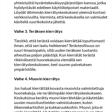
yhteistyötä hyväntekeväisyysjärjestöjen kanssa, jotka
hyödyntävät edelleen käyttökelpoiset materiaalit.
Löydät lähimmän kierrätyskeskuksesi yleensä kuntasi
verkkosivuilta. Varmista, että keskuksella on valmiudet
käsitellä suurikokoista jätettä.
Vaihe 3. Teräksen kierrätys
Tiesitkö, että terästä voidaan kierrättää loputtomasti
ilman, että sen laatu heikkenee? Terästeollisuus on
suuri ilmastopahis, sillä uuden teräksen tuotanto
aiheuttaa paljon päästöjä. Kun kierrätät terästä
rikkinäisestä huonekalusta viemällä sen
kierrätyskeskukseen, teet suuren palveluksen
ympäristölle.
Vaihe 4. Muovin kierrätys
Jos haluat kierrättää kovasta muovista valmistettuja
huonekaluja, vie ne lähimpään kierrätyskeskukseen.
Keskuksissa kerätty muovi kierrätetään ja käytetään
uusien muovituotteiden valmistukseen, kuten
liikennekartioihin ja kukkaruukkuihin. Muovi, jota ei
voida kierrättää, käytetään polttoaineena ja on siten