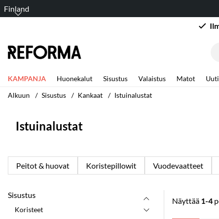
Finland
Il
KAMPANJA
Huonekalut
Sisustus
Valaistus
Matot
Uuti
Alkuun
Sisustus
Kankaat
Istuinalustat
Istuinalustat
Peitot & huovat
Koristepillowit
Vuodevaatteet
Sisustus
Näyttää
1-4
p
Koristeet