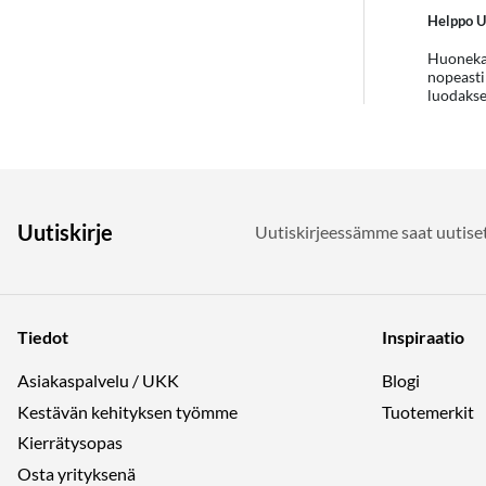
Helppo Uu
Huonekal
nopeasti
luodakses
Uutiskirje
Uutiskirjeessämme saat uutiset
Tiedot
Inspiraatio
Asiakaspalvelu / UKK
Blogi
Kestävän kehityksen työmme
Tuotemerkit
Kierrätysopas
Osta yrityksenä