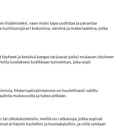
en lisäämiseksi, vaan myös tapa uudistaa ja parantaa
uolityynyjä eri kokoisina, väreinä ja materiaaleina, jotka
täytteet ja kestävä kangas tarjoavat paitsi mukavan istuimen
kuvioita luodaksesi kodikkaan tunnelman, joka sopii
imivia. Materiaalivalintamme on huolellisesti valittu
alista mukavuutta ja tukea pitkään.
 tai ulkokalusteisiin, meillä on ratkaisuja, jotka sopivat
ivat erilaisiin tuoleihin ja huonekaluihin, ja niitä voidaan