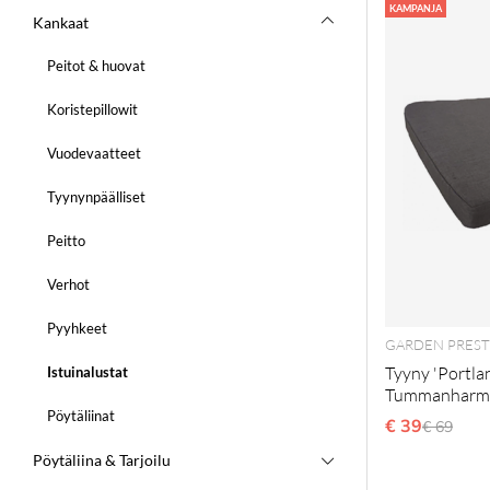
Tuotteet
KAMPANJA
Kankaat
Peitot & huovat
Koristepillowit
Vuodevaatteet
Tyynynpäälliset
Peitto
Verhot
Pyyhkeet
GARDEN PREST
Tyyny 'Portlan
Istuinalustat
Tummanharm
Pöytäliinat
€ 39
Normaal
€ 69
Pöytäliina & Tarjoilu