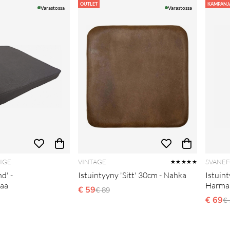
OUTLET
KAMPANJ
Varastossa
Varastossa
IGE
VINTAGE
SVANEF
★★★★★
d' -
Istuintyyny 'Sitt' 30cm - Nahka
Istuint
aa
Harma
€ 59
Normaali hinta
€ 89
i hinta
€ 69
N
€