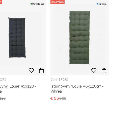
A
KAMPANJA
Varastossa
Tulossa
ORS
SVANEFORS
yyny 'Louie' 45x120 -
Istuintyyny 'Louie' 45x120cm -
a
Vihreä
ormaali hinta
€ 55
Normaali hinta
 199
€ 89