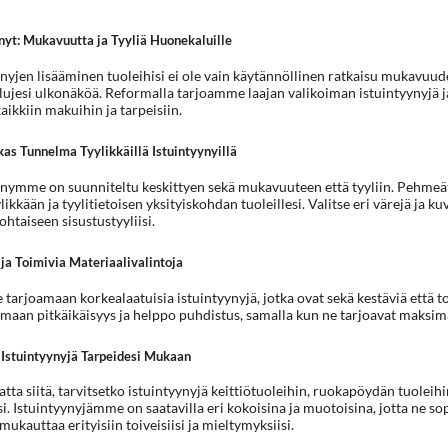
nyt: Mukavuutta ja Tyyliä Huonekaluille
ynyjen lisääminen tuoleihisi ei ole vain käytännöllinen ratkaisu mukavuud
ujesi ulkonäköä. Reformalla tarjoamme laajan valikoiman istuintyynyjä ja t
aikkiin makuihin ja tarpeisiin.
as Tunnelma Tyylikkäillä Istuintyynyillä
ynymme on suunniteltu keskittyen sekä mukavuuteen että tyyliin. Pehmeät 
ikkään ja tyylitietoisen yksityiskohdan tuoleillesi. Valitse eri värejä ja 
htaiseen sisustustyyliisi.
ja Toimivia Materiaalivalintoja
tarjoamaan korkealaatuisia istuintyynyjä, jotka ovat sekä kestäviä että to
maan pitkäikäisyys ja helppo puhdistus, samalla kun ne tarjoavat maksima
Istuintyynyjä Tarpeidesi Mukaan
ta siitä, tarvitsetko istuintyynyjä keittiötuoleihin, ruokapöydän tuoleihin
si. Istuintyynyjämme on saatavilla eri kokoisina ja muotoisina, jotta ne sop
mukauttaa erityisiin toiveisiisi ja mieltymyksiisi.