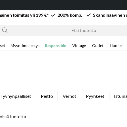
mainen toimitus yli 199 €*
200% komp.
Skandinaavinen 
set
Myyntimenestys
Responsible
Vintage
Outlet
Huone
Tyynynpäälliset
Peitto
Verhot
Pyyhkeet
Istuin
ois
4
tuotetta