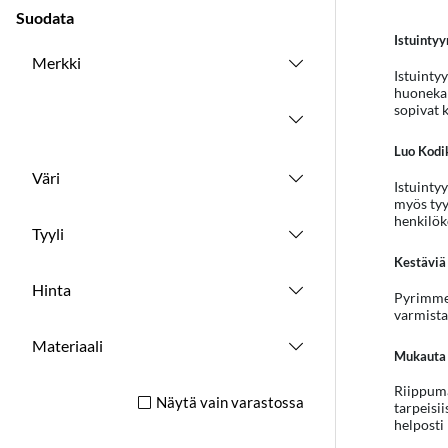
Suodata
Istuintyy
Merkki
Istuinty
huonekal
sopivat k
Luo Kodik
Väri
Istuinty
myös tyyl
henkilöko
Tyyli
Kestäviä 
Hinta
Pyrimme 
varmista
Materiaali
Mukauta 
Riippumat
Näytä vain varastossa
tarpeisii
helposti 