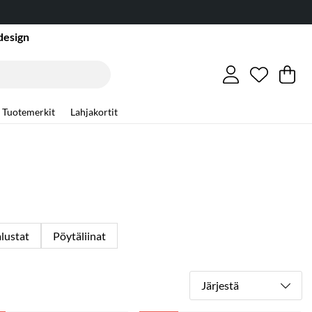
design
Toivelist
Lukumäär
.
Os
Mä
.
Tuotemerkit
Lahjakortit
alustat
Pöytäliinat
Järjestä