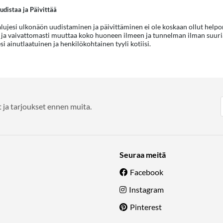
distaa ja Päivittää
ujesi ulkonäön uudistaminen ja päivittäminen ei ole koskaan ollut helpo
 ja vaivattomasti muuttaa koko huoneen ilmeen ja tunnelman ilman suuria in
i ainutlaatuinen ja henkilökohtainen tyyli kotiisi.
 ja tarjoukset ennen muita.
Seuraa meitä
Facebook
Instagram
Pinterest