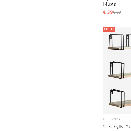
Musta
€ 39
Normaal
€ 39
OUTLET
REFORMA
Seinähyllyt 'S