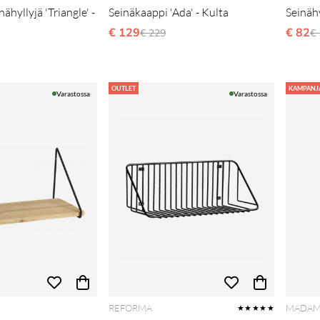
ähyllyjä 'Triangle' -
Seinäkaappi 'Ada' - Kulta
Seinäh
€ 129
Normaali hinta
€ 82
N
€ 229
€
i hinta
OUTLET
KAMPANJ
Varastossa
Varastossa
REFORMA
MADAM
★★★★★