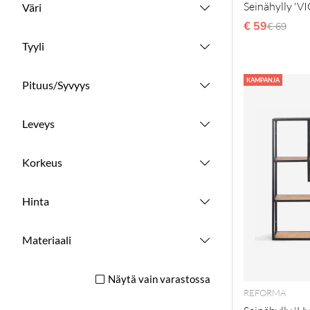
Seinähylly 'V
Väri
€ 59
Normaal
€ 69
Tyyli
KAMPANJA
Pituus/Syvyys
Leveys
Korkeus
Hinta
Materiaali
Näytä vain varastossa
REFORMA