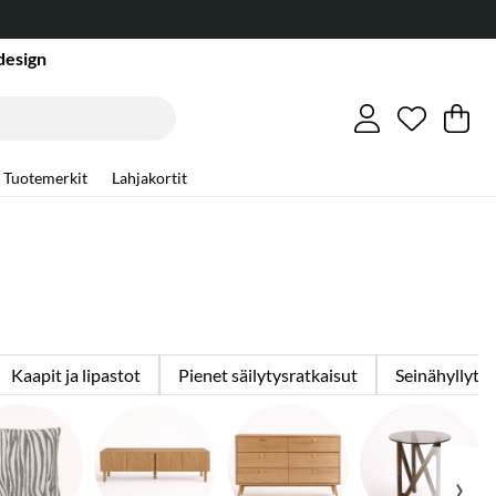
design
Toivelist
Lukumäär
.
Os
Mä
.
Tuotemerkit
Lahjakortit
Kaapit ja lipastot
Pienet säilytysratkaisut
Seinähyllyt