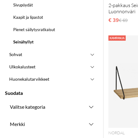
2-pakkaus Sein
Sivupöydät
Luonnonväri
Kaapit ja lipastot
€ 39
Normaal
€ 69
Pienet säilytysratkaisut
KAMPANJA
Seinähyllyt
Sohvat
Ulkokalusteet
Huonekalutarvikkeet
Suodata
Valitse kategoria
Merkki
NORDAL