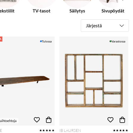
ekstiilit
TV-tasot
Säilytys
Sivupöydät
Järjestä
A
Tulossa
Varastossa
vaihtoehtoja
E
IB LAURSEN
★★★★★
★★★★★