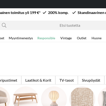
mainen toimitus yli 199 €*
200% komp.
Skandinaavinen 
set
Myyntimenestys
Responsible
Vintage
Outlet
Huone
ripustimet
Laatikot & Korit
TV-tasot
Sivupöydät