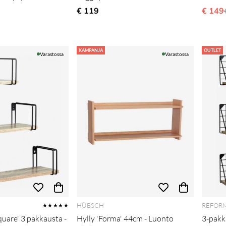
€ 119
€ 149
i hinta
KAMPANJA
OUTLET
Varastossa
Varastossa
HÜBSCH
REFOR
★★★★★
quare' 3 pakkausta -
Hylly 'Forma' 44cm - Luonto
3-pakka