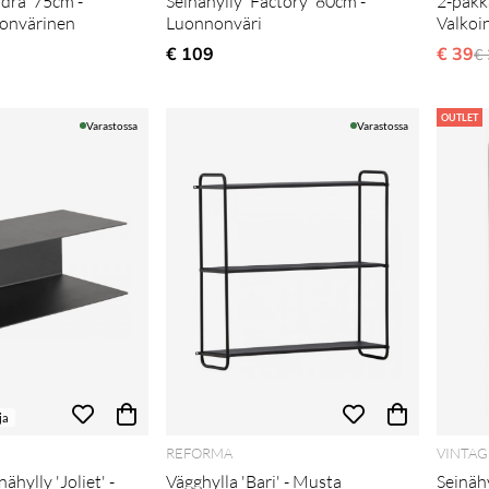
ydra' 75cm -
Seinähylly 'Factory' 80cm -
2-pakka
onvärinen
Luonnonväri
Valko
li hinta
€ 109
€ 39
N
€ 
OUTLET
Varastossa
Varastossa
ja
REFORMA
VINTAG
ähylly 'Joliet' -
Vägghylla 'Bari' - Musta
Seinähy