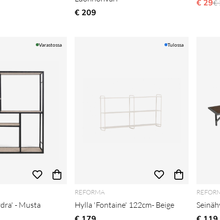
€ 29
N
€ 
li hinta
€ 209
Varastossa
Tulossa
REFORMA
REFOR
ydra' - Musta
Hylla 'Fontaine' 122cm- Beige
Seinähy
li hinta
€ 179
€ 119