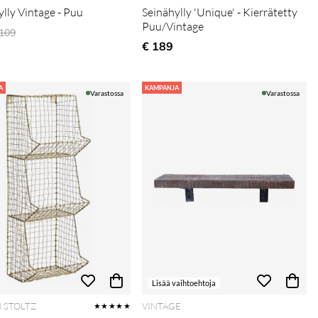
ylly Vintage - Puu
Seinähylly 'Unique' - Kierrätetty
Puu/Vintage
ormaali hinta
 109
€ 189
A
KAMPANJA
Varastossa
Varastossa
Lisää vaihtoehtoja
 STOLTZ
VINTAGE
★★★★★