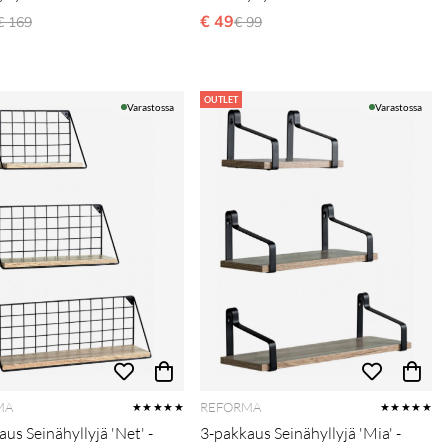
Normaali hinta
€ 49
Normaali hinta
€ 169
€ 99
OUTLET
Varastossa
Varastossa
MA
REFORMA
★★★★★
★★★★★
us Seinähyllyjä 'Net' -
3-pakkaus Seinähyllyjä 'Mia' -