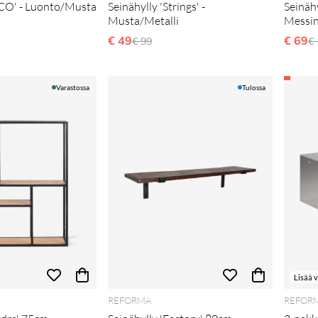
ICO' - Luonto/Musta
Seinähylly 'Strings' -
Seinähy
Musta/Metalli
Messin
i hinta
€ 49
Normaali hinta
€ 69
N
€ 99
€
Varastossa
Tulossa
Lisää 
REFORMA
REFOR