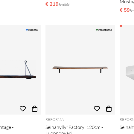
Musta
€ 219
Normaali hinta
€ 269
i hinta
€ 59
N
€
Tulossa
Varastossa
REFORMA
REFOR
intage -
Seinähylly 'Factory' 120cm -
Seinähy
Luonnonväri