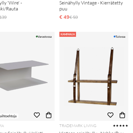
lly 'Wire' -
Seinähylly Vintage - Kierrätetty
ki/Rauta
puu
ormaali hinta
€ 49
Normaali hinta
 139
€ 59
KAMPANJA
Varastossa
Tulossa
vaihtoehtoja
MA
TRADEMARK LIVING
★★★★★