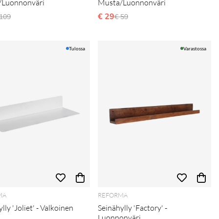
/Luonnonväri
Musta/Luonnonväri
ormaali hinta
€ 29
Normaali hinta
 109
€ 59
Tulossa
Varastossa
MA
REFORMA
lly 'Joliet' - Valkoinen
Seinähylly 'Factory' -
Luonnonväri