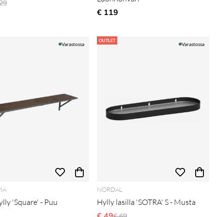
ormaali hinta
29
€ 119
OUTLET
Varastossa
Varastossa
MA
NORDAL
lly 'Square' - Puu
Hylly lasilla 'SOTRA' S - Musta
€ 49
Normaali hinta
€ 69