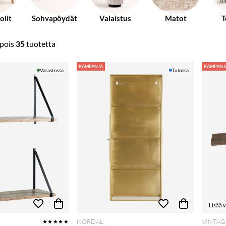
olit
Sohvapöydät
Valaistus
Matot
T
pois
35
tuotetta
KAMPANJA
KAMPANJ
Varastossa
Tulossa
Lisää 
NORDAL
VINTAG
★★★★★