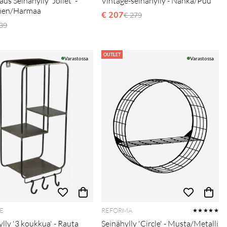
us Seinähylly 'Joliet' -
Vintage-seinähylly - Nahka/Puu
inen/Harmaa
€ 207
Normaali hinta
€ 279
ormaali hinta
39
OUTLET
Varastossa
Varastossa
E
REFORMA
★★★★★
lly '3 koukkua' - Rauta
Seinähylly 'Circle' - Musta/Metalli