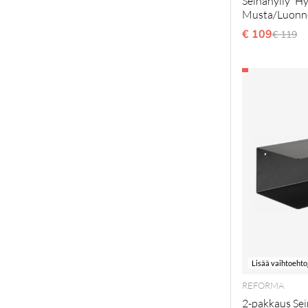
Seinähylly 'H
Musta/Luonn
€ 109
Normaa
€ 119
Lisää vaihtoehto
REFORMA
2-pakkaus Sein