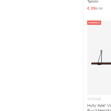
Tammi
€ 39
Normaal
€ 59
KAMPANJA
VINTAGE
Hylly 'Adel' V
Puu/Messinki