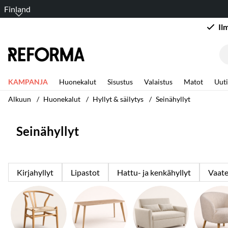
Finland
Il
KAMPANJA
Huonekalut
Sisustus
Valaistus
Matot
Uuti
Alkuun
Huonekalut
Hyllyt & säilytys
Seinähyllyt
Seinähyllyt
Kirjahyllyt
Lipastot
Hattu- ja kenkähyllyt
Vaate