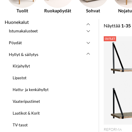
Tuolit
Ruokapöydät
Sohvat
Nojatu
Huonekalut
Näyttää
1-35
Istumakalusteet
Tuotteet
OUTLET
Pöydät
Hyllyt & säilytys
Kirjahyllyt
Lipastot
Hattu- ja kenkähyllyt
Vaateripustimet
Laatikot & Korit
TV-tasot
REFORMA