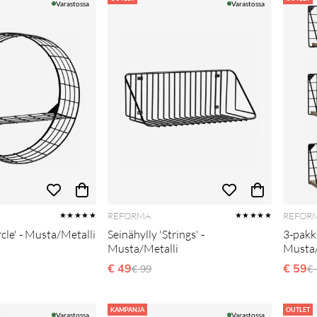
Varastossa
Varastossa
REFORMA
REFOR
★★★★★
★★★★★
rcle' - Musta/Metalli
Seinähylly 'Strings' -
3-pakka
Musta/Metalli
Musta
i hinta
€ 49
Normaali hinta
€ 59
N
€ 99
€
KAMPANJA
OUTLET
Varastossa
Varastossa