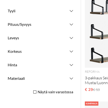
Tyyli
Pituus/Syvyys
Leveys
Korkeus
Hinta
REFORMA
3-pakkaus Sein
Materiaali
Musta/Luonn
€ 29
Normaal
€ 59
Näytä vain varastossa
KAMPANJA