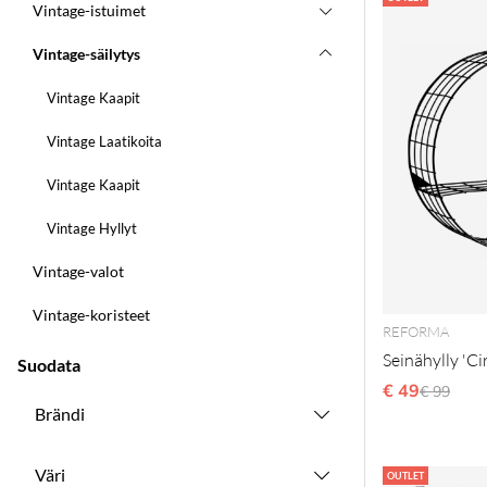
Vintage-istuimet
Vintage-säilytys
Vintage Kaapit
Vintage Laatikoita
Vintage Kaapit
Vintage Hyllyt
Vintage-valot
Vintage-koristeet
REFORMA
Seinähylly 'Ci
Suodata
€ 49
Normaal
€ 99
Brändi
Väri
OUTLET