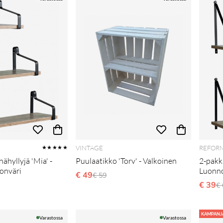
VINTAGE
REFOR
★★★★★
ähyllyjä 'Mia' -
Puulaatikko 'Torv' - Valkoinen
2-pakka
onväri
Luonno
€ 49
Normaali hinta
€ 59
i hinta
€ 39
N
€ 
KAMPANJ
Varastossa
Varastossa