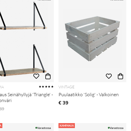
MA
VINTAGE
★★★★★
us Seinähyllyjä 'Triangle' -
Puulaatikko 'Solig' - Valkoinen
nväri
€ 39
ormaali hinta
69
A
KAMPANJA
Varastossa
Varastossa