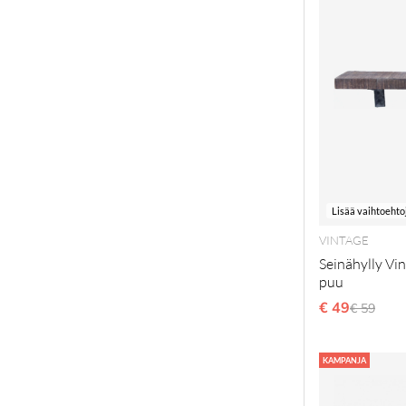
Lisää vaihtoehto
VINTAGE
Seinähylly Vin
puu
€ 49
Normaal
€ 59
KAMPANJA