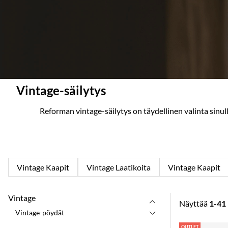
Vintage-säilytys
Reforman vintage-säilytys on täydellinen valinta sinulle
Vintage Kaapit
Vintage Laatikoita
Vintage Kaapit
Vintage
Näyttää
1-41
Vintage-pöydät
Tuotteet
OUTLET