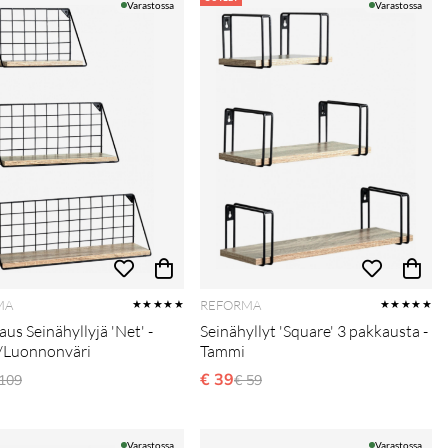
Varastossa
Varastossa
MA
REFORMA
★★★★★
★★★★★
us Seinähyllyjä 'Net' -
Seinähyllyt 'Square' 3 pakkausta -
/Luonnonväri
Tammi
ormaali hinta
€ 39
Normaali hinta
 109
€ 59
Varastossa
Varastossa