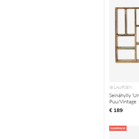
IB LAURSEN
Seinähylly 'Un
Puu/Vintage
€ 189
KAMPANJA