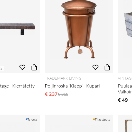
ja
TRADEMARK LIVING
VINTAG
tage - Kierrätetty
Poljinroska 'Klapp' - Kupari
Puulaat
Valkoi
€ 237
Normaali hinta
€ 319
i hinta
€ 49
Tulossa
Tilaustuote