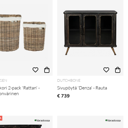
RSEN
DUTCHBONE
ori 2-pack 'Rattan' -
Sivupöytä 'Denza' - Rauta
onvärinen
€ 739
A
Varastossa
Varastossa