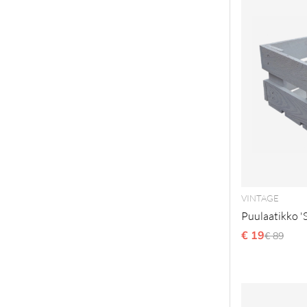
VINTAGE
Puulaatikko 'S
€ 19
Normaal
€ 89