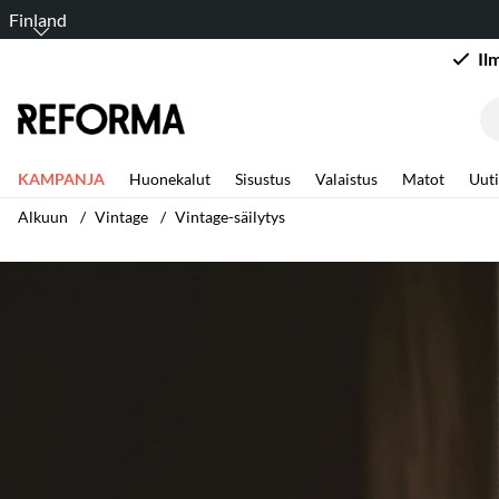
Finland
Il
KAMPANJA
Huonekalut
Sisustus
Valaistus
Matot
Uuti
Alkuun
Vintage
Vintage-säilytys