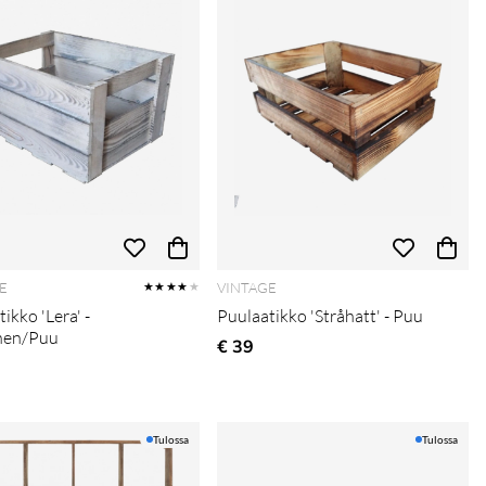
E
VINTAGE
★★★★
★
ikko 'Lera' -
Puulaatikko 'Stråhatt' - Puu
nen/Puu
€ 39
Tulossa
Tulossa