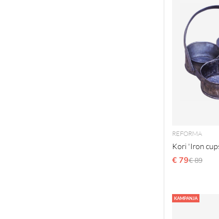
REFORMA
Kori 'Iron cup
€ 79
Normaal
€ 89
KAMPANJA