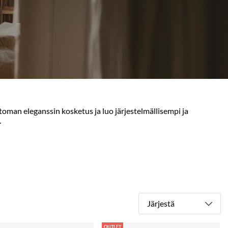
attoman eleganssin kosketus ja luo järjestelmällisempi ja
.
Järjestä
OUTLET