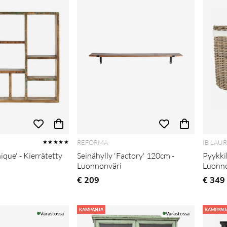
REFORMA
IB LAU
★★★★★
ique' - Kierrätetty
Seinähylly 'Factory' 120cm -
Pyykkik
Luonnonväri
Luonn
€ 209
€ 349
KAMPANJA
KAMPANJ
Varastossa
Varastossa