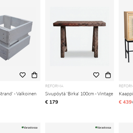
REFORMA
REFOR
trand' - Valkoinen
Sivupöytä 'Birka' 100cm - Vintage
Kaappi
i hinta
€ 179
€ 439
Varastossa
Varastossa