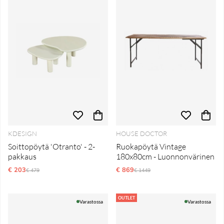
KDESIGN
HOUSE DOCTOR
Soittopöytä 'Otranto' - 2-
Ruokapöytä Vintage
pakkaus
180x80cm - Luonnonvärinen
€ 203
Normaali hinta
€ 869
Normaali hinta
€ 479
€ 1449
OUTLET
Varastossa
Varastossa