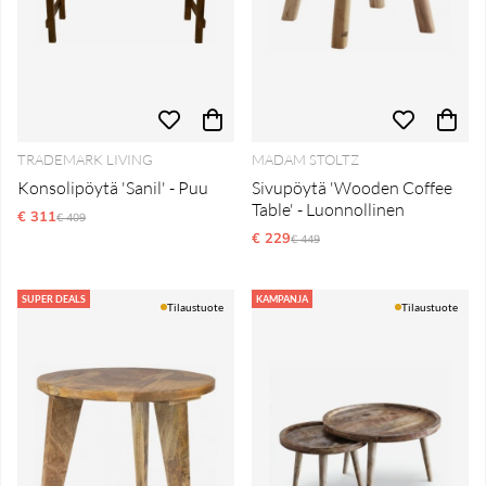
TRADEMARK LIVING
MADAM STOLTZ
Konsolipöytä 'Sanil' - Puu
Sivupöytä 'Wooden Coffee
Table' - Luonnollinen
€ 311
Normaali hinta
€ 409
€ 229
Normaali hinta
€ 449
SUPER DEALS
KAMPANJA
Tilaustuote
Tilaustuote