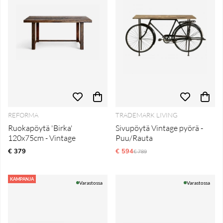
REFORMA
TRADEMARK LIVING
Ruokapöytä 'Birka'
Sivupöytä Vintage pyörä -
120x75cm - Vintage
Puu/Rauta
€ 379
€ 594
Normaali hinta
€ 789
KAMPANJA
Varastossa
Varastossa