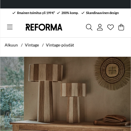
Ilmainen toimitus yli 199 €*
200% komp.
Skandinaavinen design
Toivelist
Lukumäärä
.
Ost
Mää
.
Alkuun
Vintage
Vintage-pöydät