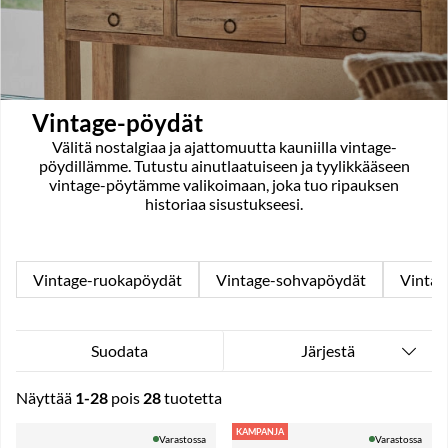
Vintage-pöydät
Välitä nostalgiaa ja ajattomuutta kauniilla vintage-
pöydillämme. Tutustu ainutlaatuiseen ja tyylikkääseen
vintage-pöytämme valikoimaan, joka tuo ripauksen
historiaa sisustukseesi.
Vintage-ruokapöydät
Vintage-sohvapöydät
Vintag
Järjestä
Suodata
Näyttää
1-28
pois
28
tuotetta
Tuotteet
KAMPANJA
Varastossa
Varastossa