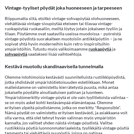
Vintage-tyyliset pöydät joka huoneeseen ja tarpeeseen
Riippumatta siitä, etsitkö vintage-sohvapöytää olohuoneeseen,
viehättävää vintage-sivupöytää eteiseen tai tilavaa vintage-
ruokapöytää ruokasaliin, meiltä löytyy jotain jokaiseen tyyliin ja
tilaan. Pöytämme ovat saatavilla useissa muodoissa – pyöreistä
vintage-pöydistä suorakaiteen muotoisiin antiikkipöytiin – ja ne
sopivat yhtä hyvin moderneihin kuin retro-inspiroituihin
ympäristöihin. Tutustu myös valikoimaamme
ruokapöytiä
ja
sohvapöytiä
saadaksesi lisää vaihtoehtoja.
Kestävä muotoilu skandinaavisella tunnelmalla
Olemme intohimoisia kestävästi suunnitelluista rustiikkipöydistä,
jotka yhdistävät ympäristötietoisuuden estetiikkaan. Monet
malleistamme on valmistettu kierrätetystä puusta, mikä antaa
jokaiselle pöydälle ainutlaatuisen patinan ja luonteen.
Ympäristömerkitty vintage-pöytä ei ole vain tyylitietoista valintaa –
se on myös askel kohti kestävämpää elämäntapaa. Olemme
erityisen ylpeitä pöydistämme, jotka on merkitty "Responsible".
Nämä pöydät on valmistettu erityisen kestävästi, ja asiakkaana voit
olla varma, että olet tehnyt hyvän valinnan myös ympäristön
kannalta, jos valitset yhden näistä vintage-pöydistä. Valitse
rustiikkisia pöytiä luonnonmateriaaleista, tyylikkäitä vintage-pöytiä
tammesta tai viehättäviä puupöytiä, joissa on patinaa.