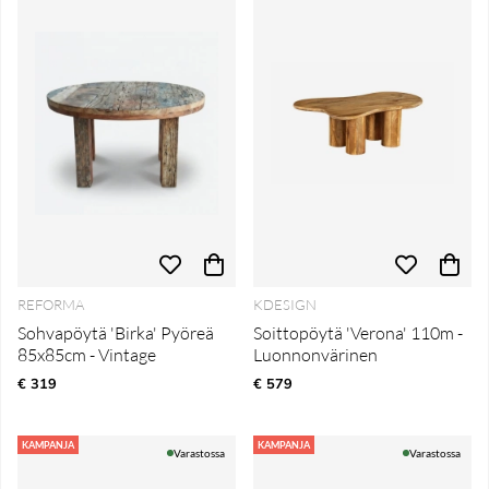
REFORMA
KDESIGN
Sohvapöytä 'Birka' Pyöreä
Soittopöytä 'Verona' 110m -
85x85cm - Vintage
Luonnonvärinen
€ 319
€ 579
KAMPANJA
KAMPANJA
Varastossa
Varastossa