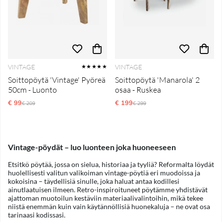
VINTAGE
VINTAGE
★★★★★
Soittopöytä 'Vintage' Pyöreä
Soittopöytä 'Manarola' 2
50cm - Luonto
osaa - Ruskea
€ 99
Normaali hinta
€ 199
Normaali hinta
€ 209
€ 299
Vintage-pöydät – luo luonteen joka huoneeseen
Etsitkö pöytää, jossa on sielua, historiaa ja tyyliä? Reformalta löydät
huolellisesti valitun valikoiman vintage-pöytiä eri muodoissa ja
kokoisina – täydellisiä sinulle, joka haluat antaa kodillesi
ainutlaatuisen ilmeen. Retro-inspiroituneet pöytämme yhdistävät
ajattoman muotoilun kestäviin materiaalivalintoihin, mikä tekee
niistä enemmän kuin vain käytännöllisiä huonekaluja – ne ovat osa
tarinaasi kodissasi.