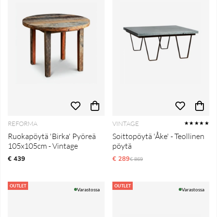
REFORMA
VINTAGE
★★★★★
Ruokapöytä 'Birka' Pyöreä
Soittopöytä 'Åke' - Teollinen
105x105cm - Vintage
pöytä
€ 439
€ 289
Normaali hinta
€ 869
OUTLET
OUTLET
Varastossa
Varastossa