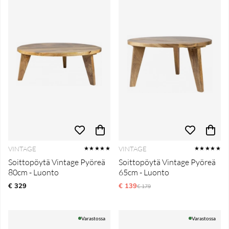
VINTAGE
VINTAGE
★★★★★
★★★★★
Soittopöytä Vintage Pyöreä
Soittopöytä Vintage Pyöreä
80cm - Luonto
65cm - Luonto
€ 329
€ 139
Normaali hinta
€ 179
Varastossa
Varastossa