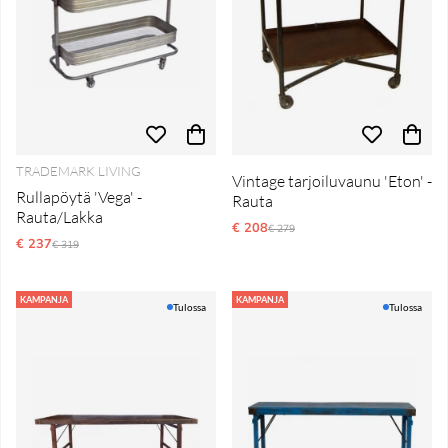
TRADEMARK LIVING
Vintage tarjoiluvaunu 'Eton' -
Rullapöytä 'Vega' -
Rauta
Rauta/Lakka
€ 208
Normaali hinta
€ 279
€ 237
Normaali hinta
€ 319
KAMPANJA
KAMPANJA
Tulossa
Tulossa