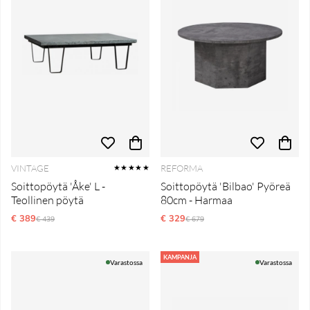
VINTAGE
REFORMA
★★★★★
Soittopöytä 'Åke' L -
Soittopöytä 'Bilbao' Pyöreä
Teollinen pöytä
80cm - Harmaa
€ 389
Normaali hinta
€ 329
Normaali hinta
€ 439
€ 679
KAMPANJA
Varastossa
Varastossa