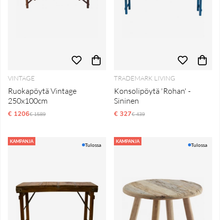
VINTAGE
TRADEMARK LIVING
Ruokapöytä Vintage
Konsolipöytä 'Rohan' -
250x100cm
Sininen
€ 1206
Normaali hinta
€ 327
Normaali hinta
€ 1589
€ 439
KAMPANJA
KAMPANJA
Tulossa
Tulossa