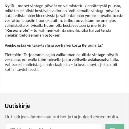
Kyllä – monet vintage-pöydät on valmistettu kierrätetystä puusta,
mikä tekee niistä kestävän valinnan. Valitsemalla vintage-pöydän
autat edistämään kierrätystä ja vähentämään ympäristövaikutuksia
verrattuna uusiin huonekaluihin. Jotkut pöydistämme on myös
valmistettu erityisellä huomiolla kestävyyteen ja merkitty
"
Responsible
" – turvallinen valinta sinulle, joka haluat tehdä
vieläkin tietoisemman ostoksen.
Voinko ostaa vintage-tyylisiä pöytiä verkosta Reformalta?
Tietenkin! Tarjoamme laajan valikoiman edullisia vintage-pöytiä
verkossa, nopealla toimituksella ja turvallisella asiakaspalvelulla.
Valitse eri malleista ja materiaaleista – ja löydä pöytä, joka sopii
kotiisi täydellisesti.
Uutiskirje
Uutiskirjeessämme saat uutiset ja tarjoukset ennen muita.