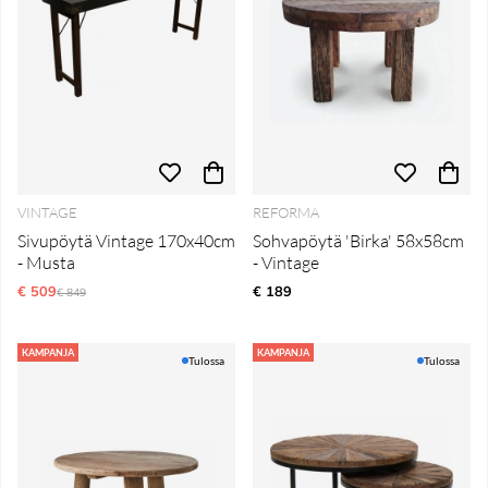
VINTAGE
REFORMA
Sivupöytä Vintage 170x40cm
Sohvapöytä 'Birka' 58x58cm
- Musta
- Vintage
€ 509
Normaali hinta
€ 189
€ 849
KAMPANJA
KAMPANJA
Tulossa
Tulossa