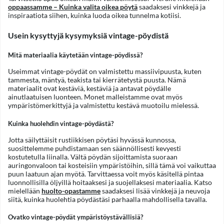
oppaassamme – Kuinka valita oikea pöytä
saadaksesi vinkkejä ja
inspiraatiota siihen, kuinka luoda oikea tunnelma kotiisi.
Usein kysyttyjä kysymyksiä vintage-pöydistä
Mitä materiaalia käytetään vintage-pöydissä?
Useimmat vintage-pöydät on valmistettu massiivipuusta, kuten
tammesta, mäntyä, teakista tai kierrätetystä puusta. Nämä
materiaalit ovat kestäviä, kestäviä ja antavat pöydälle
ainutlaatuisen luonteen. Monet malleistamme ovat myös
ympäristömerkittyjä ja valmistettu kestävä muotoilu mielessä.
Kuinka huolehdin vintage-pöydästä?
Jotta säilyttäisit rustiikkisen pöytäsi hyvässä kunnossa,
suosittelemme puhdistamaan sen säännöllisesti kevyesti
kostutetulla liinalla. Vältä pöydän sijoittamista suoraan
auringonvaloon tai kosteisiin ympäristöihin, sillä tämä voi vaikuttaa
puun laatuun ajan myötä. Tarvittaessa voit myös käsitellä pintaa
luonnollisilla öljyillä hoitaaksesi ja suojellaksesi materiaalia. Katso
mielellään
huolto-opastamme
saadaksesi lisää vinkkejä ja neuvoja
siitä, kuinka huolehtia pöydästäsi parhaalla mahdollisella tavalla.
Ovatko vintage-pöydät ympäristöystävällisiä?