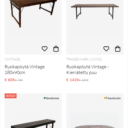
VINTAGE
TRADEMARK LIVING
Ruokapöytä Vintage
Ruokapöytä Vintage -
180x90cm
Kierrätetty puu
€ 605
Normaali hinta
€ 1425
Normaali hinta
€ 799
€ 1879
OUTLET
Varastossa
Tilaustuote