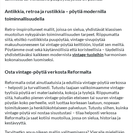
Antiikkia, retroa ja rustiikkia – pöytiä modernilla
toiminnallisuudella
Retro-inspiroituneet mallit, joissa on sielua, yhdistävät klassisen
muotoilun nykypäivän toiminnallisuuden tarpeet. Riippumatta
siitä, etsitkö rustiikkista puupöytää, vintage-sivupöytää
makuuhuoneeseen tai vintage-pöytää keittiöön, löydät sen meiltä.
Pöytämme ovat sekä käytännöllisiä että koristeellisia – täydellisiä
yhdistettäväksi kaikkeen modernista
vintage-tuoleihin
harmonisen
kokonaisuuden luomiseksi.
Osta vintage-pöytiä verkosta Reformalta
Reformalla ostat ainutlaatuisia ja edullisia vintage-pöytiä verkossa
– helposti ja turvallisesti. Tutustu laajaan valikoimaamme vintage-
tyylisiä pöytiä eri materiaaleista, kokoja ja tyylejä. Riippumatta
siitä, haluatko pienen vintage-pöydän eteiseen tai suuren vintage-
pöydän koko perheelle, voit luottaa korkeaan laatuun, nopeaan
toimitukseen ja henkilökohtaiseen palveluun. Tutustu siihen, kuinka
vintage-pöytä voi nostaa sisustustasi – tilaa helposti verkossa
Reformalta ja saat kotiisi muotoilua, jossa on sielua, historiaa ja
kestävyyttä.
Tarvitsetko apua oikean mallin valitsemisessa? Vieraile mielellään