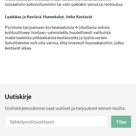
sosiaalisiin kokoontumisiin tai vain paikaksi venyä ja rentoutua.
Laadukas ja Kestävä: Huonekalut, Jotka Kestävät
Pyrimme tarjoamaan korkealaatuisia 4-istuttavia sohvia
kohtuulliseen hintaan, valmistettu huolellisesti valituista
materiaaleista pitkäaikaista kestävyyttä ja tyyliä varten.
Sohvillamme voit olla varma, että investoit huonekaluihin, jotka
kestävät aikaa.
Uutiskirje
Uutiskirjeessämme saat uutiset ja tarjoukset ennen muita.
Tilaa