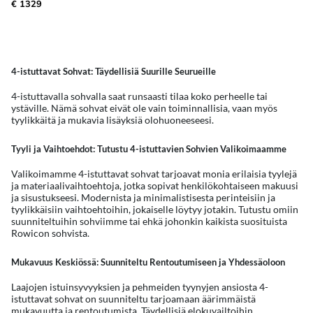
€ 1329
4-istuttavat Sohvat: Täydellisiä Suurille Seurueille
4-istuttavalla sohvalla saat runsaasti tilaa koko perheelle tai
ystäville. Nämä sohvat eivät ole vain toiminnallisia, vaan myös
tyylikkäitä ja mukavia lisäyksiä olohuoneeseesi.
Tyyli ja Vaihtoehdot: Tutustu 4-istuttavien Sohvien Valikoimaamme
Valikoimamme 4-istuttavat sohvat tarjoavat monia erilaisia tyylejä
ja materiaalivaihtoehtoja, jotka sopivat henkilökohtaiseen makuusi
ja sisustukseesi. Modernista ja minimalistisesta perinteisiin ja
tyylikkäisiin vaihtoehtoihin, jokaiselle löytyy jotakin. Tutustu omiin
suunniteltuihin sohviimme tai ehkä johonkin kaikista suosituista
Rowicon sohvista.
Mukavuus Keskiössä: Suunniteltu Rentoutumiseen ja Yhdessäoloon
Laajojen istuinsyvyyksien ja pehmeiden tyynyjen ansiosta 4-
istuttavat sohvat on suunniteltu tarjoamaan äärimmäistä
mukavuutta ja rentoutumista. Täydellisiä elokuvailtoihin,