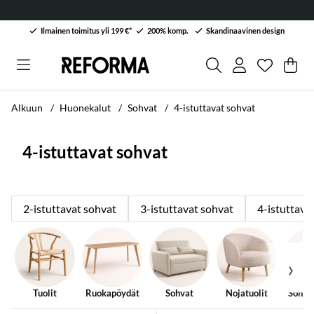
Ilmainen toimitus yli 199 €*
200% komp.
Skandinaavinen design
Toivelist
Lukumäärä
.
Ost
Mää
.
Alkuun
Huonekalut
Sohvat
4-istuttavat sohvat
4-istuttavat sohvat
2-istuttavat sohvat
3-istuttavat sohvat
4-istuttava
Tuolit
Ruokapöydät
Sohvat
Nojatuolit
Sohva