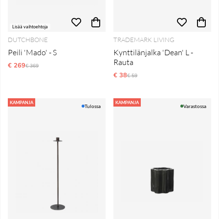
Lisää vaihtoehtoja
DUTCHBONE
TRADEMARK LIVING
Peili 'Mado' - S
Kynttilänjalka 'Dean' L -
Rauta
€ 269
Normaali hinta
€ 369
€ 38
Normaali hinta
€ 59
KAMPANJA
KAMPANJA
Tulossa
Varastossa