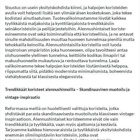
Sisustus on usein yksityiskohdista kiinni, ja halpojen koristeiden
avulla voit helposti lisätä sen ylimääräisen kosketuksen, joka tekee
kodistasi ainutlaatuisen. Tuotevalikoimastamme löydät kaikkea
tyylikkäistä maljakoista ja kynttilänjaloista trendikkäisiin
seinäkoristeisiin ja peilijärjestelyihin. Alennushintaiset koriste-
esineemme ovat sekä toiminnallisia että koristeellisia, ja ne antavat
sinulle mahdollisuuden muuttaa huoneen tunnelmaa pienillä mutta
tehokkailla keinoilla. Alennushintaisilla koristeilla voit luoda
inspiroivan ympäristön joka huoneeseen, olipa tavoitteesi antaa
olohuoneelle ylellinen tunnelma, keittiölle kodikas ilmapiiri tai
makuuhuoneelle mukautuva ja rentouttava tunnelma. Laaja
valikoimamme tekee halpojen koristeiden löytämisestä helppoa,
riippumatta siitä, pidätkö modernista minimalismista, boheemista
viehätyksestä tai klassisesta eleganssista.
Trendikkäät koristeet alennushinnoilla – Skandinaavinen muotoilu ja
vintage-inspiraatio
Reformassa meillä on huolellisesti valittuja koristeita, jotka
yhdistävät parasta skandinaavisesta muotoilusta klassiseen vintage-
inspiraatioon. Alennushintaiset koristeemme eivät ole vain
trendikkäitä ja tyylikkäitä, vaan myös ajattomia ja kestäviä.
Tarjoamme kaikkea hienovaraisista ja tyylikkäistä yksityiskohdista
enemmän silmiinpistäviin koristeisiin, jotka ovat