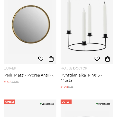
ZUIVER
HOUSE DOCTOR
Peili 'Matz' - Pyöreä Antiikki
Kynttilänjalka 'Ring' S -
Musta
€ 93
Normaali hinta
€ 129
€ 29
Normaali hinta
€ 49
OUTLET
OUTLET
Varastossa
Varastossa