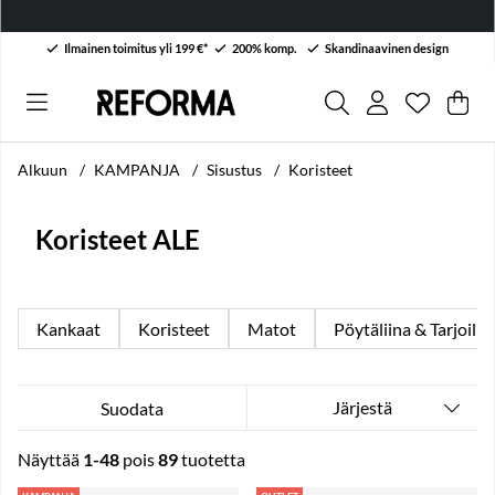
Ilmainen toimitus yli 199 €*
200% komp.
Skandinaavinen design
Toivelist
Lukumäärä
.
Ost
Mää
.
Alkuun
KAMPANJA
Sisustus
Koristeet
Koristeet ALE
Kankaat
Koristeet
Matot
Pöytäliina & Tarjoilu
Järjestä
Suodata
Näyttää
1-48
pois
89
tuotetta