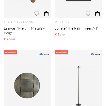
TRADEMARK LIVING
REFORMA
Lasivasi 'Melvin' Matala -
Juliste 'The Palm Trees A4'
Beige
€ 9
Normaali hinta
€ 49
€ 20
Normaali hinta
€ 29
KAMPANJA
KAMPANJA
Tulossa
Tulossa