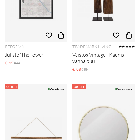
REFORMA
TRADEMARK LIVING
★★★★★
Juliste 'The Tower'
Veistos Vintage - Kaunis
vanha puu
€ 19
Normaali hinta
€ 79
€ 69
Normaali hinta
€ 99
OUTLET
OUTLET
Varastossa
Varastossa