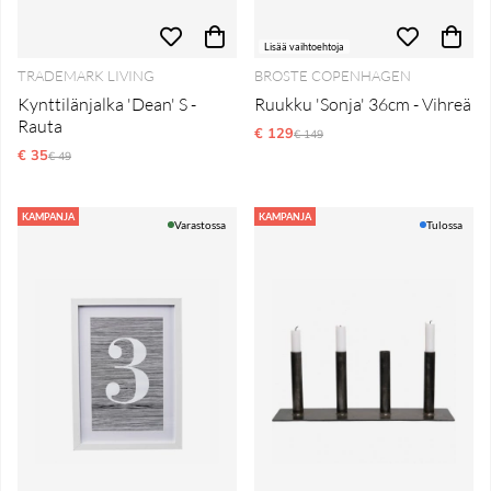
Lisää vaihtoehtoja
TRADEMARK LIVING
BROSTE COPENHAGEN
Kynttilänjalka 'Dean' S -
Ruukku 'Sonja' 36cm - Vihreä
Rauta
€ 129
Normaali hinta
€ 149
€ 35
Normaali hinta
€ 49
KAMPANJA
KAMPANJA
Varastossa
Tulossa