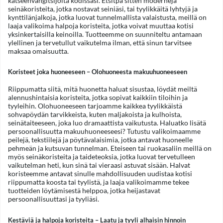
katseenvangitsijoita kodissasi. Etsitpä sitten moderneja
seinäkoristeita, jotka nostavat seiniäsi, tai tyylikkäitä lyhtyjä ja
kynttilänjalkoja, jotka luovat tunnelmallista valaistusta, meillä on
laaja valikoima halpoja koristeita, jotka voivat muuttaa kotisi
yksinkertaisilla keinoilla. Tuotteemme on suunniteltu antamaan
ylellinen ja tervetullut vaikutelma ilman, että sinun tarvitsee
maksaa omaisuutta.
Koristeet joka huoneeseen – Olohuoneesta makuuhuoneeseen
Riippumatta siitä, mitä huonetta haluat sisustaa, löydät meiltä
alennushintaisia koristeita, jotka sopivat kaikkiin tiloihin ja
tyyleihin. Olohuoneeseen tarjoamme kaikkea tyylikkäistä
sohvapöydän tarvikkeista, kuten maljakoista ja kulhoista,
seinätaiteeseen, joka luo dramaattista vaikutusta. Haluatko lisätä
persoonallisuutta makuuhuoneeseesi? Tutustu valikoimaamme
peilejä, tekstiilejä ja pöytävalaisimia, jotka antavat huoneelle
pehmeän ja kutsuvan tunnelman. Eteiseen tai ruokasaliin meillä on
myös seinäkoristeita ja taideteoksia, jotka luovat tervetulleen
vaikutelman heti, kun sinä tai vieraasi astuvat sisään. Halvat
koristeemme antavat sinulle mahdollisuuden uudistaa kotisi
riippumatta koosta tai tyylistä, ja laaja valikoimamme tekee
tuotteiden löytämisestä helppoa, jotka heijastavat
persoonallisuuttasi ja tyyliäsi.
Kestäviä ja halpoja koristeita – Laatu ja tyyli alhaisin hinnoin