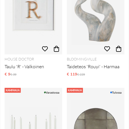
HOUSE DOCTOR
BLOOMINGVILLE
Taulu 'R' - Valkoinen
Taideteos 'Rouyi' - Harmaa
€ 9
Normaali hinta
€ 119
Normaali hinta
€ 39
€ 229
KAMPANJA
KAMPANJA
Varastossa
Tulossa