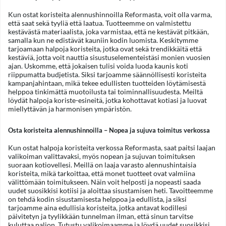
Kun ostat koristeita alennushinnoilla Reformasta, voit olla varma,
että saat sekä tyyliä että laatua. Tuotteemme on valmistettu
kestävästä materiaalista, joka varmistaa, että ne kestävät pitkään,
samalla kun ne edistävät kauniin kodin luomista. Keskitymme
tarjoamaan halpoja koristeita, jotka ovat sekä trendikkäitä että
kestäviä, jotta voit nauttia sisustuselementeistäsi monien vuosien
ajan. Uskomme, että jokaisen tulisi voida luoda kaunis koti
riippumatta budjetista. Siksi tarjoamme säännöllisesti koristeita
kampanjahintaan, mikä tekee edullisten tuotteiden löytämisestä
helppoa tinkimättä muotoilusta tai toiminnallisuudesta. Meiltä
löydät halpoja koriste-esineitä, jotka kohottavat kotiasi ja luovat
miellyttävän ja harmonisen ympäristön.
Osta koristeita alennushinnoilla – Nopea ja sujuva toimitus verkossa
Kun ostat halpoja koristeita verkossa Reformasta, saat paitsi laajan
valikoiman valittavaksi, myös nopean ja sujuvan toimituksen
suoraan kotiovellesi. Meillä on laaja varasto alennushintaisia
koristeita, mikä tarkoittaa, että monet tuotteet ovat valmiina
välittömään toimitukseen. Näin voit helposti ja nopeasti saada
uudet suosikkisi kotiisi ja aloittaa sisustamisen heti. Tavoitteemme
on tehdä kodin sisustamisesta helppoa ja edullista, ja siksi
tarjoamme aina edullisia koristeita, jotka antavat kodillesi
päivitetyn ja tyylikkään tunnelman ilman, että sinun tarvitse
kuluttaa paljon. Tutustu valikoimaamme ja löydä uudet suosikkisi