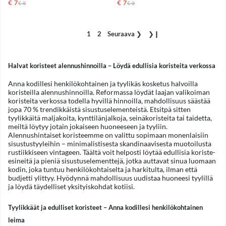
€ 7
Normaali hinta
€ 7
Normaali hinta
€ 9
€ 9
1
2
Seuraava
❯
❯❙
Halvat koristeet alennushinnoilla – Löydä edullisia koristeita verkossa
Anna kodillesi henkilökohtainen ja tyylikäs kosketus halvoilla
koristeilla alennushinnoilla. Reformassa löydät laajan valikoiman
koristeita verkossa todella hyvillä hinnoilla, mahdollisuus säästää
jopa 70 % trendikkäistä sisustuselementeistä. Etsitpä sitten
tyylikkäitä maljakoita, kynttilänjalkoja, seinäkoristeita tai taidetta,
meiltä löytyy jotain jokaiseen huoneeseen ja tyyliin.
Alennushintaiset koristeemme on valittu sopimaan monenlaisiin
sisustustyyleihin – minimalistisesta skandinaavisesta muotoilusta
rustiikkiseen vintageen. Täältä voit helposti löytää edullisia koriste-
esineitä ja pieniä sisustuselementtejä, jotka auttavat sinua luomaan
kodin, joka tuntuu henkilökohtaiselta ja harkitulta, ilman että
budjetti ylittyy. Hyödynnä mahdollisuus uudistaa huoneesi tyylillä
ja löydä täydelliset yksityiskohdat kotiisi.
Tyylikkäät ja edulliset koristeet – Anna kodillesi henkilökohtainen
leima