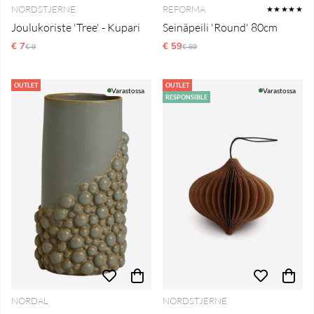
NORDSTJERNE
REFORMA
★★★★★
Joulukoriste 'Tree' - Kupari
Seinäpeili 'Round' 80cm
€ 7
Normaali hinta
€ 59
Normaali hinta
€ 9
€ 89
OUTLET
OUTLET
Varastossa
Varastossa
RESPONSIBLE
NORDAL
NORDSTJERNE