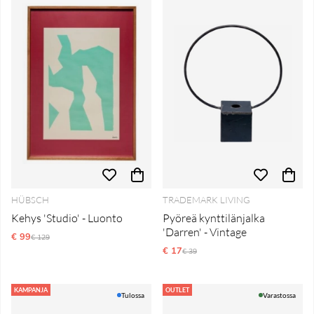
HÜBSCH
TRADEMARK LIVING
Kehys 'Studio' - Luonto
Pyöreä kynttilänjalka
'Darren' - Vintage
€ 99
Normaali hinta
€ 129
€ 17
Normaali hinta
€ 39
KAMPANJA
OUTLET
Tulossa
Varastossa