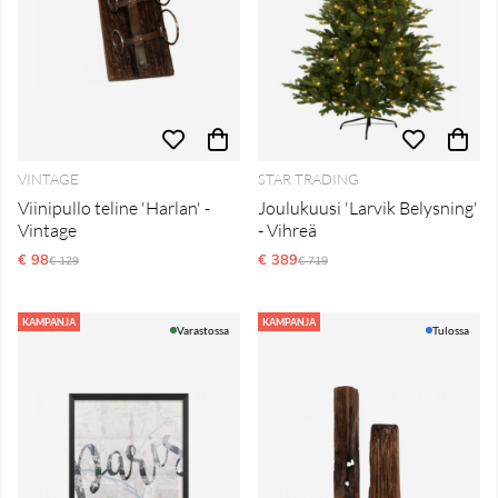
VINTAGE
STAR TRADING
Viinipullo teline 'Harlan' -
Joulukuusi 'Larvik Belysning'
Vintage
- Vihreä
€ 98
Normaali hinta
€ 389
Normaali hinta
€ 129
€ 719
KAMPANJA
KAMPANJA
Varastossa
Tulossa