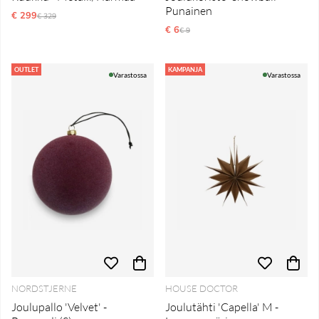
Punainen
€ 299
Normaali hinta
€ 329
€ 6
Normaali hinta
€ 9
OUTLET
KAMPANJA
Varastossa
Varastossa
NORDSTJERNE
HOUSE DOCTOR
Joulupallo 'Velvet' -
Joulutähti 'Capella' M -