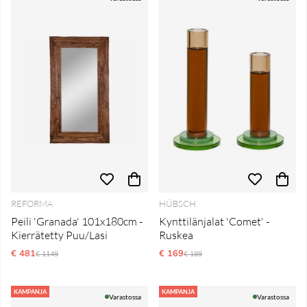
REFORMA
HÜBSCH
Peili 'Granada' 101x180cm -
Kynttilänjalat 'Comet' -
Kierrätetty Puu/Lasi
Ruskea
€ 481
Normaali hinta
€ 169
Normaali hinta
€ 1149
€ 189
KAMPANJA
KAMPANJA
Varastossa
Varastossa