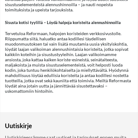
sisustuselementeistä alennushinnoilla – ja nauti nopeista
toimituksista ja upeista tarjouksista.
Sisusta kotisi tyylillä – Löydä halpoja koristeita alennushinnoilla
Tervetuloa Reformaan, halpojen koristeiden verkkosivustolle.
Riippumatta siitä, haluatko antaa kodillesi täydellisen
muodonmuutoksen tai vain lisätä muutamia uusia yksityiskohtia,
löydät laajan valikoiman alennushintaisia koristeita, jotka sopivat
kaikkiin koteihin ja sisustustyyleihin. Laajan valikoimamme
ansiosta, joka kattaa kaiken koriste-esineistä, seinätaiteesta,
maljakoista ja muista sisustuselementeistä, voit helposti luoda
kodin, joka tuntuu henkilökohtaiselta ja miellyttävältä. Hyödynnä
mahdollisuus löytää edullisia koristeita ja antaa kodillesi nostetta
tuotteilla, jotka ovat sekä kauniita että toimivia. Meiltä Reformasta
löydät aina jotain uutta ja jännittävää sisustettavaksi –
uskomattomiin hintoihin.
Uutiskirje
Uutiskirjeessämme saat uutiset ja tarjoukset ennen muita.