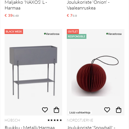
Maljakko 'NAXOS' L -
Joulukoriste 'Onion' -
Harmaa
Vaaleanruskea
€ 39
Normaali hinta
€ 7
Normaali hinta
€ 49
€ 9
BLACK WEEK
OUTLET
Varastossa
Varastossa
RESPONSIBLE
Lisää vaihtoehtoja
HÜBSCH
NORDSTJERNE
★★★★★
Ruukku - Metalli/Harmaa
Joulukoriste 'Snowball' -