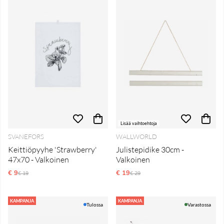
Lisää vaihtoehtoja
SVANEFORS
WALLWORLD
Keittiöpyyhe 'Strawberry'
Julistepidike 30cm -
47x70 - Valkoinen
Valkoinen
€ 9
Normaali hinta
€ 19
Normaali hinta
€ 19
€ 29
KAMPANJA
KAMPANJA
Tulossa
Varastossa