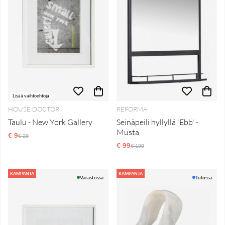
Lisää vaihtoehtoja
HOUSE DOCTOR
REFORMA
Taulu - New York Gallery
Seinäpeili hyllyllä 'Ebb' -
Musta
€ 9
Normaali hinta
€ 29
€ 99
Normaali hinta
€ 199
KAMPANJA
KAMPANJA
Varastossa
Tulossa