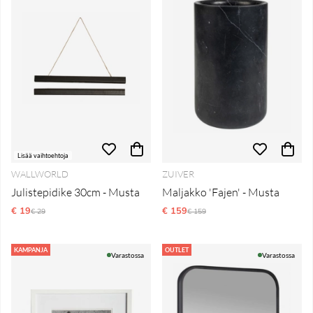
Lisää vaihtoehtoja
WALLWORLD
ZUIVER
Julistepidike 30cm - Musta
Maljakko 'Fajen' - Musta
€ 19
Normaali hinta
€ 159
Normaali hinta
€ 29
€ 159
KAMPANJA
OUTLET
Varastossa
Varastossa