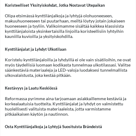
Koristeelliset Yksityiskohdat, Jotka Nostavat Utepaikan
Olipa etsimässä kynttilänjalkoja ja lyhtyjä olohuoneeseen,
makuuhuoneeseen tai puutarhaan, meiltä löytyy jotain jokaiseen
huoneeseen ja tyyliin. Valikoimamme sisältää kaikkea klassisista
kynttilänjaloista yksinkertaisilla linjoilla koristeellisiin lyhtyihin
kauniilla kuvioilla ja yksityiskohdilla.
Kynttilänjalat ja Lyhdyt Ulkotilaan
Koristelu kynttilänjaloilla ja lyhdyillä ei ole vain sisätiloihin, ne ovat
myös täydellisiä luomaan kodikasta tunnelmaa ulkotilassasi. Valitse
säänkestäviä materiaaleja ja LED-valoja luodaksesi tunnelmallista
ulkovalaistusta, joka kestää pitkään.
Kestävyys ja Laatu Keskiössä
Reformassa pyrimme aina tarjoamaan asiakkaillemme kestäviä ja
korkealaatuisia tuotteita. Kynttilänjalat ja lyhdyt on valmistettu
huolellisesti valituista materiaaleista, jotta varmistamme
pitkäaikaisen käytön ja nautinnon.
Osta Kynttilänjalkoja ja Lyhtyjä Suosituista Brändeistä