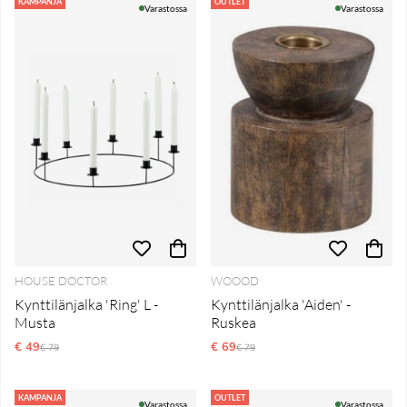
Tuotteet
KAMPANJA
OUTLET
Varastossa
Varastossa
HOUSE DOCTOR
WOOOD
Kynttilänjalka 'Ring' L -
Kynttilänjalka 'Aiden' -
Musta
Ruskea
€ 49
Normaali hinta
€ 69
Normaali hinta
€ 79
€ 79
KAMPANJA
OUTLET
Varastossa
Varastossa