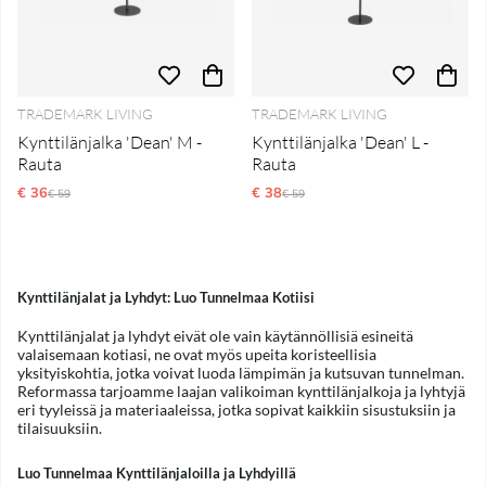
TRADEMARK LIVING
TRADEMARK LIVING
Kynttilänjalka 'Dean' M -
Kynttilänjalka 'Dean' L -
Rauta
Rauta
€ 36
Normaali hinta
€ 38
Normaali hinta
€ 59
€ 59
Kynttilänjalat ja Lyhdyt: Luo Tunnelmaa Kotiisi
Kynttilänjalat ja lyhdyt eivät ole vain käytännöllisiä esineitä
valaisemaan kotiasi, ne ovat myös upeita koristeellisia
yksityiskohtia, jotka voivat luoda lämpimän ja kutsuvan tunnelman.
Reformassa tarjoamme laajan valikoiman kynttilänjalkoja ja lyhtyjä
eri tyyleissä ja materiaaleissa, jotka sopivat kaikkiin sisustuksiin ja
tilaisuuksiin.
Luo Tunnelmaa Kynttilänjaloilla ja Lyhdyillä