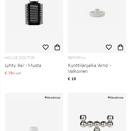
HOUSE DOCTOR
REFORMA
Lyhty 'Asi' - Musta
Kynttilänjalka 'Arno' -
Valkoinen
€ 79
Normaali hinta
€ 129
€ 19
Varastossa
Varastossa