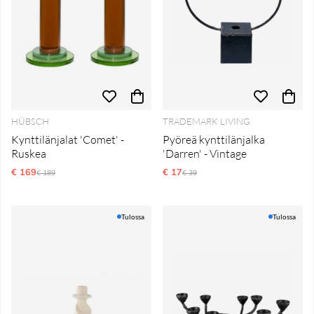
HÜBSCH
TRADEMARK LIVING
Kynttilänjalat 'Comet' -
Pyöreä kynttilänjalka
Ruskea
'Darren' - Vintage
€ 169
Normaali hinta
€ 17
Normaali hinta
€ 189
€ 39
Tulossa
Tulossa