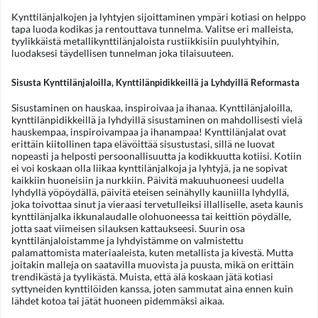
Kynttilänjalkojen ja lyhtyjen sijoittaminen ympäri kotiasi on helppo
tapa luoda kodikas ja rentouttava tunnelma. Valitse eri malleista,
tyylikkäistä metallikynttilänjaloista rustiikkisiin puulyhtyihin,
luodaksesi täydellisen tunnelman joka tilaisuuteen.
Sisusta Kynttilänjaloilla, Kynttilänpidikkeillä ja Lyhdyillä Reformasta
Sisustaminen on hauskaa, inspiroivaa ja ihanaa. Kynttilänjaloilla,
kynttilänpidikkeillä ja lyhdyillä sisustaminen on mahdollisesti vielä
hauskempaa, inspiroivampaa ja ihanampaa! Kynttilänjalat ovat
erittäin kiitollinen tapa elävöittää sisustustasi, sillä ne luovat
nopeasti ja helposti persoonallisuutta ja kodikkuutta kotiisi. Kotiin
ei voi koskaan olla liikaa kynttilänjalkoja ja lyhtyjä, ja ne sopivat
kaikkiin huoneisiin ja nurkkiin. Päivitä makuuhuoneesi uudella
lyhdyllä yöpöydällä, päivitä eteisen seinähylly kauniilla lyhdyllä,
joka toivottaa sinut ja vieraasi tervetulleiksi illalliselle, aseta kaunis
kynttilänjalka ikkunalaudalle olohuoneessa tai keittiön pöydälle,
jotta saat viimeisen silauksen kattaukseesi. Suurin osa
kynttilänjaloistamme ja lyhdyistämme on valmistettu
palamattomista materiaaleista, kuten metallista ja kivestä. Mutta
joitakin malleja on saatavilla muovista ja puusta, mikä on erittäin
trendikästä ja tyylikästä. Muista, että älä koskaan jätä kotiasi
syttyneiden kynttilöiden kanssa, joten sammutat aina ennen kuin
lähdet kotoa tai jätät huoneen pidemmäksi aikaa.