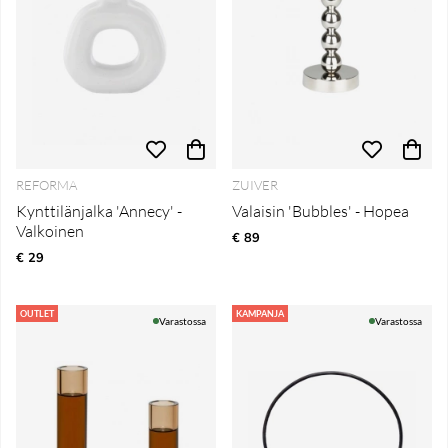
REFORMA
ZUIVER
Kynttilänjalka 'Annecy' -
Valaisin 'Bubbles' - Hopea
Valkoinen
€ 89
€ 29
OUTLET
KAMPANJA
Varastossa
Varastossa