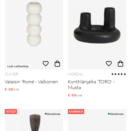
Lisää vaihtoehtoja
ZUIVER
NORDAL
★★★★★
Valaisin 'Rome' - Valkoinen
Kynttilänjalka 'TORO' -
Musta
€ 39
Normaali hinta
€ 79
€ 49
Normaali hinta
€ 49
OUTLET
KAMPANJA
Varastossa
Varastossa