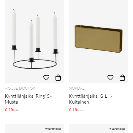
HOUSE DOCTOR
NORDAL
Kynttilänjalka 'Ring' S -
Kynttilänjalka 'GILI' -
Musta
Kultainen
€ 29
Normaali hinta
€ 19
Normaali hinta
€ 49
€ 19
Varastossa
Varastossa