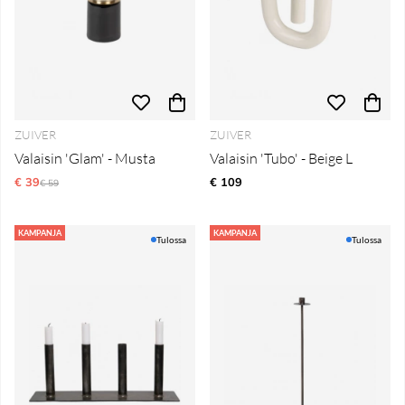
ZUIVER
ZUIVER
Valaisin 'Glam' - Musta
Valaisin 'Tubo' - Beige L
€ 39
Normaali hinta
€ 109
€ 59
KAMPANJA
KAMPANJA
Tulossa
Tulossa