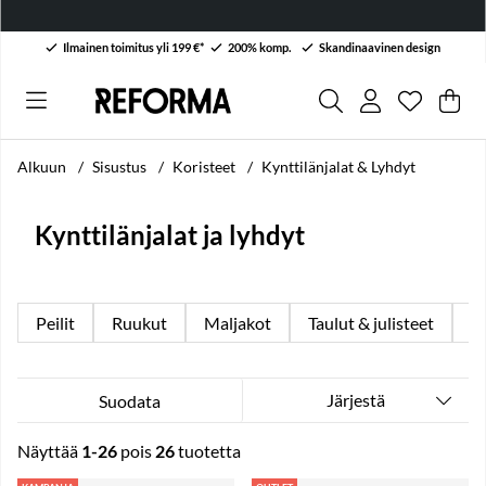
Ilmainen toimitus yli 199 €*
200% komp.
Skandinaavinen design
Toivelist
Lukumäärä
.
Ost
Mää
.
Alkuun
Sisustus
Koristeet
Kynttilänjalat & Lyhdyt
Kynttilänjalat ja lyhdyt
Peilit
Ruukut
Maljakot
Taulut & julisteet
Ky
Järjestä
Suodata
Näyttää
1-26
pois
26
tuotetta