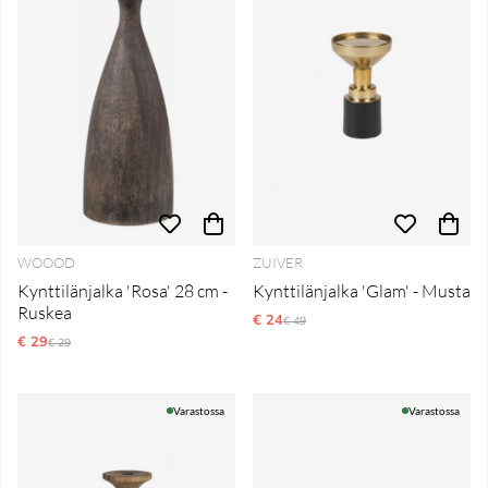
WOOOD
ZUIVER
Kynttilänjalka 'Rosa' 28 cm -
Kynttilänjalka 'Glam' - Musta
Ruskea
€ 24
Normaali hinta
€ 49
€ 29
Normaali hinta
€ 29
Varastossa
Varastossa