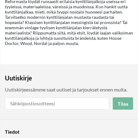
Reformasta löydät runsaasti erilaisia kynttilänjalkoja useissa eri
tyyleissä, materiaaleissa, väreissä ja muodoissa. Kun hankit uutta
kynttilänjalkaa, mieti, mikä tyyppi nostaisi huoneesi parhaiten.
Tarvitsetko modernin kynttilänjalan mustasta raudasta tai
hopeasta? Klassisen kynttilänjalan messingistä tai pronssista? Tai
enemmän vintage-tyylisen kynttilänjalan kierrätetystä
materiaalista? Riippumatta siitä, mitä etsit, löydät laajan valikoiman
kynttilänjalkoja ja lyhtyjä suosituista brändeistä, kuten House
Doctor, Wood, Nordal ja paljon muuta.
Uutiskirje
Uutiskirjeessämme saat uutiset ja tarjoukset ennen muita.
Tilaa
Tiedot