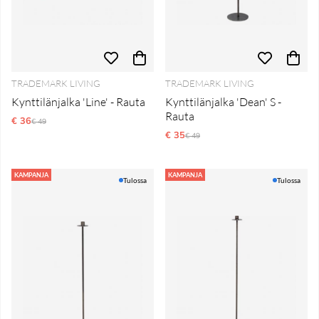
TRADEMARK LIVING
TRADEMARK LIVING
Kynttilänjalka 'Line' - Rauta
Kynttilänjalka 'Dean' S -
Rauta
€ 36
Normaali hinta
€ 49
€ 35
Normaali hinta
€ 49
KAMPANJA
KAMPANJA
Tulossa
Tulossa