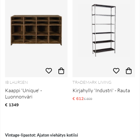
IB LAURSEN
TRADEMARK LIVING
Kaappi 'Unique' -
Kirjahylly 'Industri' - Rauta
Luonnonväri
€ 612
Normaali hinta
€ 809
€ 1349
Vintage-lipastot: Ajaton viehätys kotiisi