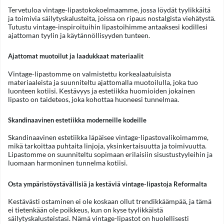
Tervetuloa vintage-lipastokokoelmaamme, jossa löydät tyylikkäitä
ja toimivia säilytyskalusteita, joissa on ripaus nostalgista viehätystä.
Tutustu vintage-inspiroituihin lipastoihimme antaaksesi kodillesi
ajattoman tyylin ja käytännöllisyyden tunteen.
Ajattomat muotoilut ja laadukkaat materiaalit
Vintage-lipastomme on valmistettu korkealaatuisista
materiaaleista ja suunniteltu ajattomalla muotoilulla, joka tuo
luonteen kotiisi. Kestävyys ja estetiikka huomioiden jokainen
lipasto on taideteos, joka kohottaa huoneesi tunnelmaa.
Skandinaavinen estetiikka moderneille kodeille
Skandinaavinen estetiikka läpäisee vintage-lipastovalikoimamme,
mikä tarkoittaa puhtaita linjoja, yksinkertaisuutta ja toimivuutta.
Lipastomme on suunniteltu sopimaan erilaisiin sisustustyyleihin ja
luomaan harmoninen tunnelma kotiisi.
Osta ympäristöystävällisiä ja kestäviä vintage-lipastoja Reformalta
Kestävästi ostaminen ei ole koskaan ollut trendikkäämpää, ja tämä
ei tietenkään ole poikkeus, kun on kyse tyylikkäistä
säilytyskalusteistasi. Nämä vintage-lipastot on huolellisesti