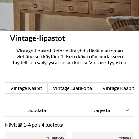
Vintage-lipastot
Vintage-lipastot Reformalta yhdistävät ajattoman
viehätyksen käytännölliseen käyttöön luodakseen
täydellisen säilytysratkaisun kotiisi. Vintage-tyylisten
lipastojemme valikoimalla voit järjestää tyylillä ja luoda
ainutlaatuisen tunnelman jokaiseen huoneeseen.
Vintage Kaapit
Vintage Laatikoita
Vintage Kaapit
Järjestä
Suodata
Näyttää
1-4
pois
4
tuotetta
Tuotteet
Tilaustuote
Tulossa