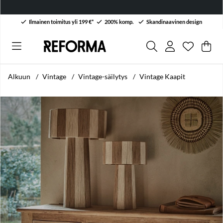
Ilmainen toimitus yli 199 €*
200% komp.
Skandinaavinen design
Toivelist
Lukumäärä
.
Ost
Mää
.
Alkuun
Vintage
Vintage-säilytys
Vintage Kaapit