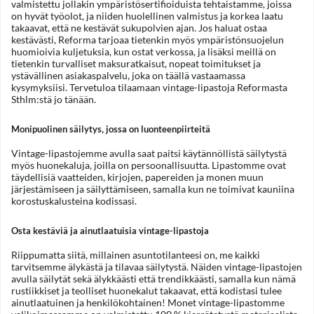
valmistettu jollakin ympäristösertifioiduista tehtaistamme, joissa
on hyvät työolot, ja niiden huolellinen valmistus ja korkea laatu
takaavat, että ne kestävät sukupolvien ajan. Jos haluat ostaa
kestävästi, Reforma tarjoaa tietenkin myös ympäristönsuojelun
huomioivia kuljetuksia, kun ostat verkossa, ja lisäksi meillä on
tietenkin turvalliset maksuratkaisut, nopeat toimitukset ja
ystävällinen asiakaspalvelu, joka on täällä vastaamassa
kysymyksiisi. Tervetuloa tilaamaan vintage-lipastoja Reformasta
Sthlm:stä jo tänään.
Monipuolinen säilytys, jossa on luonteenpiirteitä
Vintage-lipastojemme avulla saat paitsi käytännöllistä säilytystä
myös huonekaluja, joilla on persoonallisuutta. Lipastomme ovat
täydellisiä vaatteiden, kirjojen, papereiden ja monen muun
järjestämiseen ja säilyttämiseen, samalla kun ne toimivat kauniina
korostuskalusteina kodissasi.
Osta kestäviä ja ainutlaatuisia vintage-lipastoja
Riippumatta siitä, millainen asuntotilanteesi on, me kaikki
tarvitsemme älykästä ja tilavaa säilytystä. Näiden vintage-lipastojen
avulla säilytät sekä älykkäästi että trendikkäästi, samalla kun nämä
rustiikkiset ja teolliset huonekalut takaavat, että kodistasi tulee
ainutlaatuinen ja henkilökohtainen! Monet vintage-lipastomme