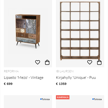
REFORMA
IB LAURSEN
Lipasto 'Mezo' - Vintage
Kirjahylly 'Unique' - Puu
€ 699
€ 1359
KAMPANJA
Tulossa
Tulossa