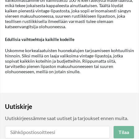
valikoimassamme on valmistettu 100 % kierrätetystä materiaalista,
mikä tekee jokaisesta kappaleesta ainutlaatuisen. Täältä löydät
kaiken pienestä vintage-lipastosta, joka sopii erinomaisesti sängyn
viereen makuuhuoneessa, suureen rustiikkiseen lipastoon, joka
teollisen rustiikkisella ilmeellään varmasti tulee olemaan
katseenvangitsija olohuoneessa.
Edullisia vaihtoehtoja kaikille kodeille
Uskomme korkealaatuisten huonekalujen tarjoamiseen kohtuullisin
hinnoin. Siksi meillä on laaja valikoima vintage-lipastoja, jotka
sopivat kaikkiin koteihin ja budjetteihin. Riippumatta siitä,
tarvitsetko pienen lipaston makuuhuoneeseen tai suuren
olohuoneeseen, meillä on jotain sinulle.
Uutiskirje
Uutiskirjeessämme saat uutiset ja tarjoukset ennen muita.
Tilaa