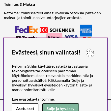
Toimitus & Maksu
Reforma Sthlmissa teet aina turvallisia ostoksia johtavien
maksu- ja toimituspalveluntarjoajien ansiosta.
Evästeesi, sinun valintasi!
Reforma Sthlm käyttää evästeitä ja vastaavia
teknologioita tarjotakseen paremman
käyttökokemuksen, relevanttia markkinointia ja
personoitua sisältöä. Klikkaamalla "Sulje ja
hyväksy" hyväksyt evästeiden käytön tilasto- ja
markkinointitarkoituksiin.
Lue
evästekäytäntömme
.
Reforma Sthlm AB (org. no. 556849-2606)
Engelbrektsgatan 29
(Note! Postal address only), SE-114 32
Asetukset
Sulje ja hyväksy