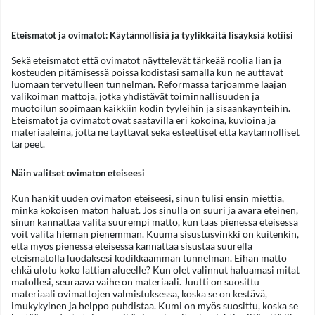
Eteismatot ja ovimatot: Käytännöllisiä ja tyylikkäitä lisäyksiä kotiisi
Sekä eteismatot että ovimatot näyttelevät tärkeää roolia lian ja
kosteuden pitämisessä poissa kodistasi samalla kun ne auttavat
luomaan tervetulleen tunnelman. Reformassa tarjoamme laajan
valikoiman mattoja, jotka yhdistävät toiminnallisuuden ja
muotoilun sopimaan kaikkiin kodin tyyleihin ja sisäänkäynteihin.
Eteismatot ja ovimatot ovat saatavilla eri kokoina, kuvioina ja
materiaaleina, jotta ne täyttävät sekä esteettiset että käytännölliset
tarpeet.
Näin valitset ovimaton eteiseesi
Kun hankit uuden ovimaton eteiseesi, sinun tulisi ensin miettiä,
minkä kokoisen maton haluat. Jos sinulla on suuri ja avara eteinen,
sinun kannattaa valita suurempi matto, kun taas pienessä eteisessä
voit valita hieman pienemmän. Kuuma sisustusvinkki on kuitenkin,
että myös pienessä eteisessä kannattaa sisustaa suurella
eteismatolla luodaksesi kodikkaamman tunnelman. Eihän matto
ehkä ulotu koko lattian alueelle? Kun olet valinnut haluamasi mitat
matollesi, seuraava vaihe on materiaali. Juutti on suosittu
materiaali ovimattojen valmistuksessa, koska se on kestävä,
imukykyinen ja helppo puhdistaa. Kumi on myös suosittu, koska se