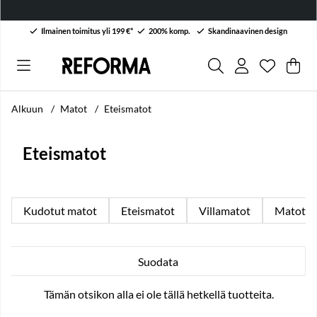
Ilmainen toimitus yli 199 €*
200% komp.
Skandinaavinen design
Toivelist
Lukumäärä
.
Ost
Mää
.
Alkuun
Matot
Eteismatot
Eteismatot
Kudotut matot
Eteismatot
Villamatot
Matot
Suodata
Tuotteet
Tämän otsikon alla ei ole tällä hetkellä tuotteita.