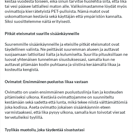
kestää vuodesta toiseen, eikä sinun tarvitse huolehtia siitä, että lika
tai vesi pääsee lattiallesi maton alle. Valikoimastamme löydät myös
ovimattoja kierrätetyistä PET-pulloista. Nämä matot ovat
uskomattoman kestäviä sekä käyttäjän että ympäristön kannalta.
Siksi suosittelemme näitä erityisesti.
Pitkät eteismatot suurille sisäänkäynneille
Suuremmille sisäänkäynneille ja eteisille pitkät eteismatot ovat
täydellinen valinta. Ne peittävät suuremman alueen ja auttavat
suojaamaan lattioitasi lialta ja kulumiselta. Suurilla pituuksillaan ne
luovat yhtenäisen tunnelman sisustuksessasi, samalla kun ne
auttavat pitämään kodin puhtaana ja siistinä keräämällä likaa ja
kosteutta kengistä.
Ovimatot: Ensimmäinen puolustus likaa vastaan
Ovimatto on usein ensimmäinen puolustuslinja lian ja kosteuden
pitämiseksi ulkona. Kestäviä ovimattojamme on suunniteltu
kestämään sekä sadetta että lunta, mikä tekee niistä välttämättömiä
joka kodissa. Aseta ovimatto jokaisen sisäänkäynnin eteen
varmistaaksesi, että lika pysyy ulkona, samalla kun toivotat vieraat
tervetulleiksi tyylillä.
Tyylikäs muotoilu, joka täydentää sisustustasi