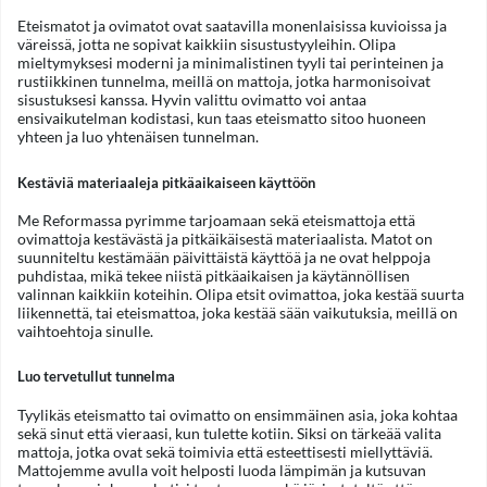
Eteismatot ja ovimatot ovat saatavilla monenlaisissa kuvioissa ja
väreissä, jotta ne sopivat kaikkiin sisustustyyleihin. Olipa
mieltymyksesi moderni ja minimalistinen tyyli tai perinteinen ja
rustiikkinen tunnelma, meillä on mattoja, jotka harmonisoivat
sisustuksesi kanssa. Hyvin valittu ovimatto voi antaa
ensivaikutelman kodistasi, kun taas eteismatto sitoo huoneen
yhteen ja luo yhtenäisen tunnelman.
Kestäviä materiaaleja pitkäaikaiseen käyttöön
Me Reformassa pyrimme tarjoamaan sekä eteismattoja että
ovimattoja kestävästä ja pitkäikäisestä materiaalista. Matot on
suunniteltu kestämään päivittäistä käyttöä ja ne ovat helppoja
puhdistaa, mikä tekee niistä pitkäaikaisen ja käytännöllisen
valinnan kaikkiin koteihin. Olipa etsit ovimattoa, joka kestää suurta
liikennettä, tai eteismattoa, joka kestää sään vaikutuksia, meillä on
vaihtoehtoja sinulle.
Luo tervetullut tunnelma
Tyylikäs eteismatto tai ovimatto on ensimmäinen asia, joka kohtaa
sekä sinut että vieraasi, kun tulette kotiin. Siksi on tärkeää valita
mattoja, jotka ovat sekä toimivia että esteettisesti miellyttäviä.
Mattojemme avulla voit helposti luoda lämpimän ja kutsuvan