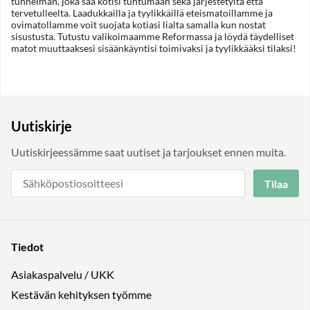
tunnelman, joka saa kotisi tuntumaan sekä järjestetyltä että
tervetulleelta. Laadukkailla ja tyylikkäillä eteismatoillamme ja
ovimatollamme voit suojata kotiasi lialta samalla kun nostat
sisustusta. Tutustu valikoimaamme Reformassa ja löydä täydelliset
matot muuttaaksesi sisäänkäyntisi toimivaksi ja tyylikkääksi tilaksi!
Uutiskirje
Uutiskirjeessämme saat uutiset ja tarjoukset ennen muita.
Tilaa
Tiedot
Asiakaspalvelu / UKK
Kestävän kehityksen työmme