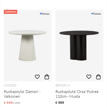
KAMPANJA
Tulossa
Tulossa
WOOOD
REFORMA
Ruokapöytä 'Damon' -
Ruokapöytä 'Orsa' Pyöreä
Valkoinen
110cm - Musta
€ 649
Normaali hinta
€ 989
€ 1089