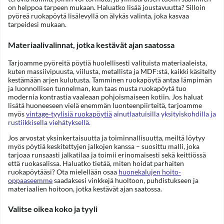
on helppoa tarpeen mukaan. Haluatko lisää joustavuutta? Silloin
pyöreä ruokapöytä lisälevyllä on älykäs valinta, joka kasvaa
tarpeidesi mukaan.
Materiaalivalinnat, jotka kestävät ajan saatossa
Tarjoamme pyöreitä pöytiä huolellisesti valituista materiaaleista,
kuten massiivipuusta, viilusta, metallista ja MDF:stä, kaikki käsitelty
kestämään arjen kulutusta. Tamminen ruokapöytä antaa lämpimän
ja luonnollisen tunnelman, kun taas musta ruokapöytä tuo
modernia kontrastia vaaleaan pohjoismaiseen kotiin. Jos haluat
lisätä huoneeseen vielä enemmän luonteenpiirteitä, tarjoamme
myös
vintage-tyylisiä ruokapöytiä
ainutlaatuisilla yksityiskohdilla ja
rustiikkisella viehätyksellä.
Jos arvostat yksinkertaisuutta ja toiminnallisuutta, meiltä löytyy
myös pöytiä keskitettyjen jalkojen kanssa – suosittu malli, joka
tarjoaa runsaasti jalkatilaa ja toimii erinomaisesti sekä keittiössä
että ruokasalissa. Haluatko tietää, miten hoidat parhaiten
ruokapöytääsi? Ota mielellään osaa
huonekalujen hoito-
oppaaseemme
saadaksesi vinkkejä huoltoon, puhdistukseen ja
materiaalien hoitoon, jotka kestävät ajan saatossa.
Valitse oikea koko ja tyyli