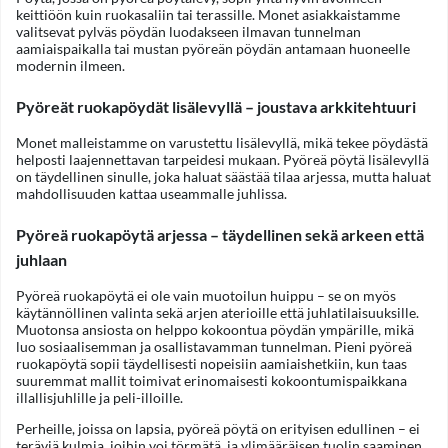
keittiöön kuin ruokasaliin tai terassille. Monet asiakkaistamme
valitsevat pylväs pöydän luodakseen ilmavan tunnelman
aamiaispaikalla tai mustan pyöreän pöydän antamaan huoneelle
modernin ilmeen.
Pyöreät ruokapöydät lisälevyllä – joustava arkkitehtuuri
Monet malleistamme on varustettu lisälevyllä, mikä tekee pöydästä
helposti laajennettavan tarpeidesi mukaan. Pyöreä pöytä lisälevyllä
on täydellinen sinulle, joka haluat säästää tilaa arjessa, mutta haluat
mahdollisuuden kattaa useammalle juhlissa.
Pyöreä ruokapöytä arjessa – täydellinen sekä arkeen että
juhlaan
Pyöreä ruokapöytä ei ole vain muotoilun huippu – se on myös
käytännöllinen valinta sekä arjen aterioille että juhlatilaisuuksille.
Muotonsa ansiosta on helppo kokoontua pöydän ympärille, mikä
luo sosiaalisemman ja osallistavamman tunnelman. Pieni pyöreä
ruokapöytä sopii täydellisesti nopeisiin aamiaishetkiin, kun taas
suuremmat mallit toimivat erinomaisesti kokoontumispaikkana
illallisjuhlille ja peli-illoille.
Perheille, joissa on lapsia, pyöreä pöytä on erityisen edullinen – ei
teräviä kulmia, joihin voi törmätä, ja ylimääräisen tuolin saaminen