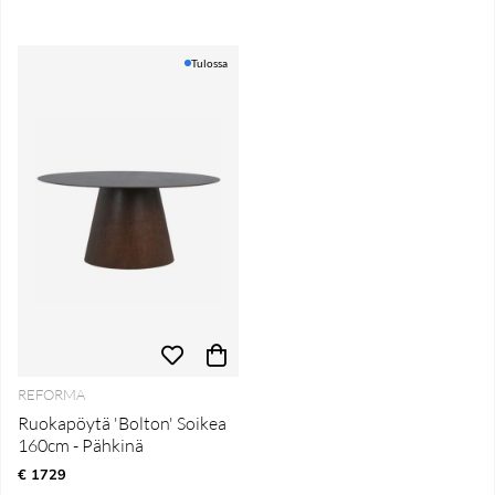
Tulossa
REFORMA
Ruokapöytä 'Bolton' Soikea
160cm - Pähkinä
€ 1729