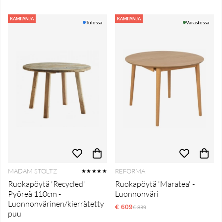
KAMPANJA
KAMPANJA
Tulossa
Varastossa
MADAM STOLTZ
REFORMA
★★★★★
Ruokapöytä 'Recycled'
Ruokapöytä 'Maratea' -
Pyöreä 110cm -
Luonnonväri
Luonnonvärinen/kierrätetty
€ 609
Normaali hinta
€ 839
puu