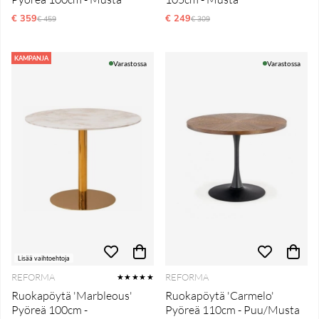
€ 359
Normaali hinta
€ 249
Normaali hinta
€ 459
€ 309
KAMPANJA
Varastossa
Varastossa
Lisää vaihtoehtoja
REFORMA
REFORMA
★★★★★
Ruokapöytä 'Marbleous'
Ruokapöytä 'Carmelo'
Pyöreä 100cm -
Pyöreä 110cm - Puu/Musta