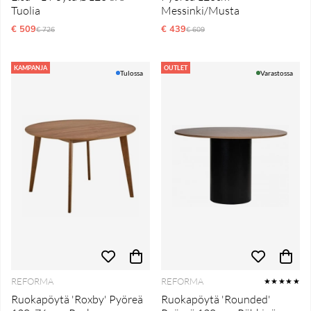
Tuolia
Messinki/Musta
€ 509
Normaali hinta
€ 439
Normaali hinta
€ 726
€ 609
KAMPANJA
OUTLET
Tulossa
Varastossa
REFORMA
REFORMA
★★★★★
Ruokapöytä 'Roxby' Pyöreä
Ruokapöytä 'Rounded'