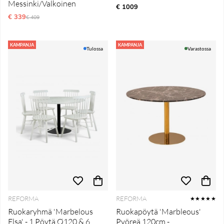
Messinki/Valkoinen
€ 1009
€ 339
Normaali hinta
€ 409
KAMPANJA
KAMPANJA
Tulossa
Varastossa
REFORMA
REFORMA
★★★★★
Ruokaryhmä 'Marbelous
Ruokapöytä 'Marbleous'
Elsa' - 1 Pöytä Ø120 & 6
Pyöreä 120cm -