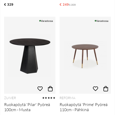
€ 329
€ 249
Normaali hinta
€ 309
Varastossa
Varastossa
ZUIVER
REFORMA
★★★★★
Ruokapöytä 'Pilar' Pyöreä
Ruokapöytä 'Prime' Pyöreä
100cm - Musta
110cm - Pähkinä