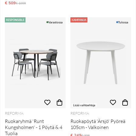
€ 509
Normaali hinta
€ 1009
RESPONSIBLE
KAMPANJA
Varastossa
Tulossa
Lisää vaihtoehtoja
REFORMA
REFORMA
Ruokaryhmä 'Runt
Ruokapöytä 'Ärsjö' Pyöreä
Kungsholmen' - 1 Pöytä & 4
105cm - Valkoinen
Tuolia
€ 249
Normaali hinta
€ 309