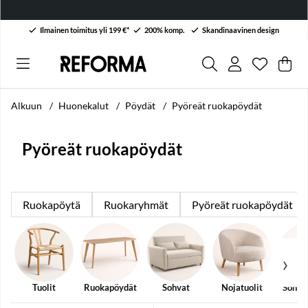
Ilmainen toimitus yli 199 €*
200% komp.
Skandinaavinen design
Toivelist
Lukumäärä
.
Ost
Mää
.
Alkuun
Huonekalut
Pöydät
Pyöreät ruokapöydät
Pyöreät ruokapöydät
Ruokapöytä
Ruokaryhmät
Pyöreät ruokapöydät
Tuolit
Ruokapöydät
Sohvat
Nojatuolit
Sohva