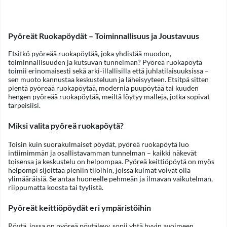
Pyöreät Ruokapöydät – Toiminnallisuus ja Joustavuus
Etsitkö pyöreää ruokapöytää, joka yhdistää muodon,
toiminnallisuuden ja kutsuvan tunnelman? Pyöreä ruokapöytä
toimii erinomaisesti sekä arki-illallisilla että juhlatilaisuuksissa –
sen muoto kannustaa keskusteluun ja läheisyyteen. Etsitpä sitten
pientä pyöreää ruokapöytää, modernia puupöytää tai kuuden
hengen pyöreää ruokapöytää, meiltä löytyy malleja, jotka sopivat
tarpeisiisi.
Miksi valita pyöreä ruokapöytä?
Toisin kuin suorakulmaiset pöydät, pyöreä ruokapöytä luo
intiimimmän ja osallistavamman tunnelman – kaikki näkevät
toisensa ja keskustelu on helpompaa. Pyöreä keittiöpöytä on myös
helpompi sijoittaa pieniin tiloihin, joissa kulmat voivat olla
ylimääräisiä. Se antaa huoneelle pehmeän ja ilmavan vaikutelman,
riippumatta koosta tai tyylistä.
Pyöreät keittiöpöydät eri ympäristöihin
Pöytä, jossa on pyöreä pöytälevy, sopii yhtä hyvin avoimeen