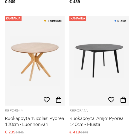
€ 969
€ 489
KAMPANJA
KAMPANJA
Tilaustuote
Tulossa
REFORMA
REFORMA
Ruokapöytä 'Nicolas' Pyöreä
Ruokapöytä 'Ärsjö' Pyöreä
120cm - Luonnonväri
140cm - Musta
€ 239
Normaali hinta
€ 419
Normaali hinta
€ 341
€ 579