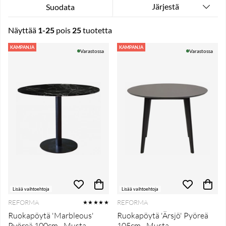
Järjestä
Suodata
Näyttää
1-25
pois
25
tuotetta
Tuotteet
KAMPANJA
KAMPANJA
Varastossa
Varastossa
Lisää vaihtoehtoja
Lisää vaihtoehtoja
REFORMA
REFORMA
★★★★★
Ruokapöytä 'Marbleous'
Ruokapöytä 'Ärsjö' Pyöreä
Pyöreä 100cm - Musta
105cm - Musta