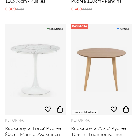
120x76cm - Ruskea
Pyöreä 120cm - Pähkinä
€ 309
Normaali hinta
€ 489
Normaali hinta
€ 439
€ 1099
KAMPANJA
Varastossa
Tulossa
Lisää vaihtoehtoja
REFORMA
REFORMA
Ruokapöytä 'Lorca' Pyöreä
Ruokapöytä 'Ärsjö' Pyöreä
80cm - Marmor/Valkoinen
105cm - Luonnonvärinen