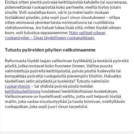
Etsitpä sitten pientä pyöreää keittiöpöytää kahdelle tai suurempaa,
pidennettävää ruokapöytää koko perheelle, meiltä löytyy jotain
sinulle. Voit suodattaa koon, värin ja materiaalin mukaan
löytääksesi pöydän, joka sopii juuri sinun sisustukseesi – olitpa
sitten etsimässä yksinkertaista minimalismia tai rustiikkista
viehätysvoimaa. Jos haluat lukea lisää siitä, miten löydät oikean
koon, voit tutustua oppaaseemme:
Näin valitset oikean
ruokapöydän – Opas täydelliseen ruokapaikkaan
Tutustu pyöreiden pöytien valikoimaamme
Reformasta löydät laajan valikoiman tyylikkäitä ja kestäviä pyöreitä
pöytiä, jotka nostavat koko huoneen ilmeen.
Valitse puusta
valmistettuja pyöreitä keittiöpöytiä, pylväs pöytiä lisälevyllä tai
kompakteja pyöreitä ruokapöytiä pienempiin tiloihin.
Haluatko
täydellisen setin pöydästä ja tuoleista? Tutustu valmiisiin
ruokaryhmiin
– tai yhdistä pyöreä pöytä meidän
keittiötuoleihimme
luodaksesi henkilökohtaisen kosketuksen.
Valikoimamme on huolellisesti valittu, jotta voit helposti löytää
mallin, joka vastaa sisustustyyliäsi ja luoda toimivan, miellyttävän
ruokapaikan, joka sopii juuri sinun tarpeisiisi.