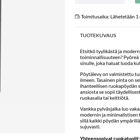
Toimitusaika:
Lähetetään 1-
TUOTEKUVAUS
Etsitkö tyylikästä ja moder
toiminnallisuuteen? Pyöreä 
sinulle, joka haluat luoda ku
Pöytälevy on valmistettu tu
ilmeen. Tasainen pinta on se
ihanteellisen ruokapöydän s
ansiosta se sopii täydellises
ruokasalia tai keittiötä.
Vankka pylväsjalka luo vaka
modernin ja minimalistisen 
sillä kaikki pöydän ympärill
sujuvasti.
Yhteensopivat ruokatuolit: