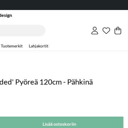
design
Toivelist
Lukumäär
.
Os
Mä
.
Tuotemerkit
Lahjakortit
ded' Pyöreä 120cm - Pähkinä
Lisää ostoskoriin