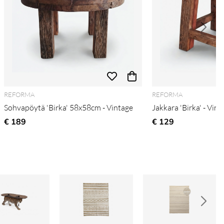
REFORMA
REFORMA
Sohvapöytä 'Birka' 58x58cm - Vintage
Jakkara 'Birka' - Vint
€ 189
€ 129