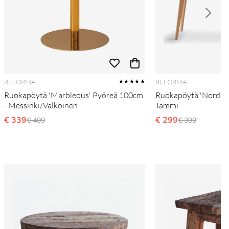
REFORMA
REFORMA
★★★★★
Ruokapöytä 'Marbleous' Pyöreä 100cm
Ruokapöytä 'Nordisk
- Messinki/Valkoinen
Tammi
€ 339
Ordinarie pris:
€ 299
Ordinarie pris
€ 409
€ 399