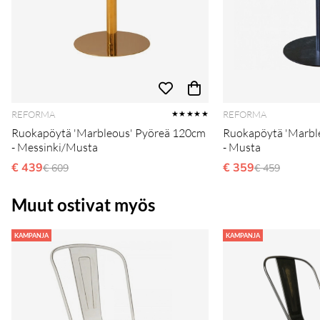
REFORMA
REFORMA
★★★★★
Ruokapöytä 'Marbleous' Pyöreä 120cm
Ruokapöytä 'Marbl
- Messinki/Musta
- Musta
€ 439
Ordinarie pris:
€ 359
Ordinarie pri
€ 609
€ 459
Muut ostivat myös
KAMPANJA
KAMPANJA