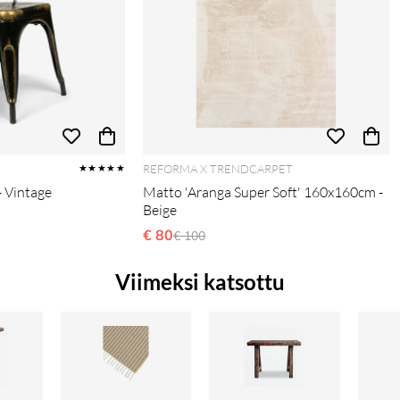
REFORMA X TRENDCARPET
★★★★★
- Vintage
Matto 'Aranga Super Soft' 160x160cm -
Beige
:
€ 80
Ordinarie pris:
€ 100
Viimeksi katsottu