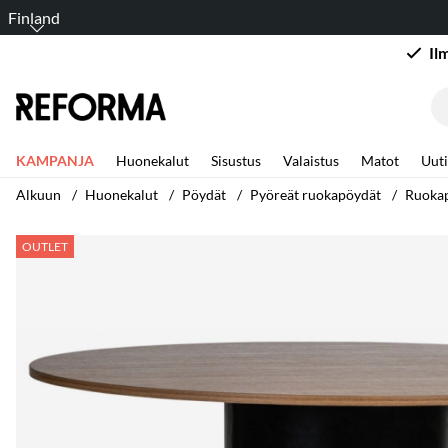
Finland
Il
KAMPANJA
Huonekalut
Sisustus
Valaistus
Matot
Uuti
Alkuun
Huonekalut
Pöydät
Pyöreät ruokapöydät
Ruokap
Tuotekuvat Ruokapöytä 'Rounded' Pyöreä 120cm - Pähkinä
OUTLET