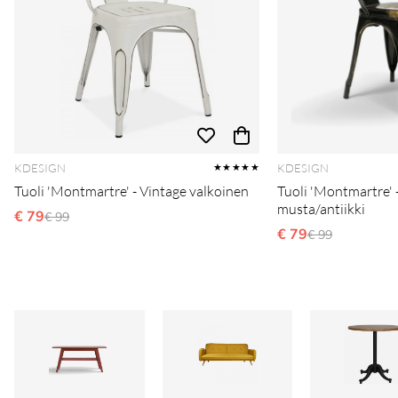
KDESIGN
KDESIGN
★★★★★
Tuoli 'Montmartre' - Vintage valkoinen
Tuoli 'Montmartre' 
musta/antiikki
€ 79
Ordinarie pris:
€ 99
€ 79
Ordinarie pris
€ 99