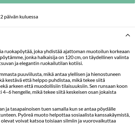
2 päivän kuluessa
nia ruokapöytää, joka yhdistää ajattoman muotoilun korkeaan
pöytämme, jonka halkaisija on 120 cm, on täydellinen valinta
tsuvan ja elegantin ruokailutilan kotiisi.
mmasta puuviilusta, mikä antaa ylellisen ja hienostuneen
kä kestävä että helppo puhdistaa, mikä tekee siitä
ekä arkeen että muodollisiin tilaisuuksiin. Sen runsaan koon
ti 4–6 hengelle, mikä tekee siitä keskeisen osan jokaista
an ja tasapainoisen tuen samalla kun se antaa pöydälle
tunteen. Pyöreä muoto helpottaa sosiaalista kanssakäymistä,
ä olevat voivat katsoa toisiaan silmiin ja vuorovaikuttaa