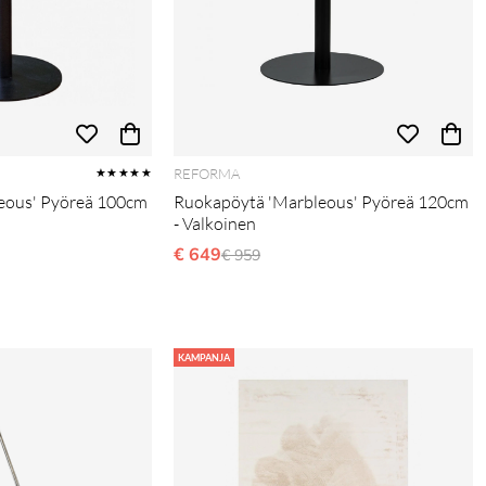
REFORMA
★★★★★
eous' Pyöreä 100cm
Ruokapöytä 'Marbleous' Pyöreä 120cm
- Valkoinen
s:
€ 649
Ordinarie pris:
€ 959
KAMPANJA