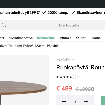
mainen toimitus yli 199 €*
200% komp.
Skandinaavinen 
set
Myyntimenestys
Responsible
Vintage
Outlet
Huone
öytä 'Rounded' Pyöreä 120cm - Pähkinä
REFORMA
Ruokapöytä 'Roun
★
★
★
★
★
(3)
€ 489
€ 1099