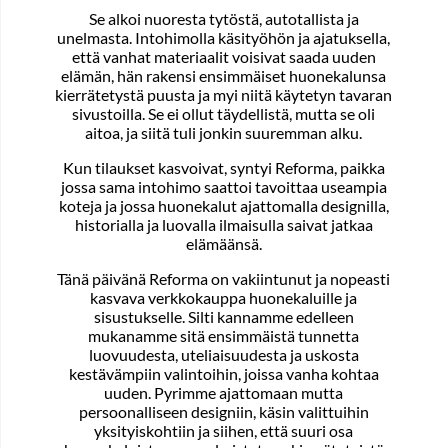
Se alkoi nuoresta tytöstä, autotallista ja
unelmasta. Intohimolla käsityöhön ja ajatuksella,
että vanhat materiaalit voisivat saada uuden
elämän, hän rakensi ensimmäiset huonekalunsa
kierrätetystä puusta ja myi niitä käytetyn tavaran
sivustoilla. Se ei ollut täydellistä, mutta se oli
aitoa, ja siitä tuli jonkin suuremman alku.
Kun tilaukset kasvoivat, syntyi Reforma, paikka
jossa sama intohimo saattoi tavoittaa useampia
koteja ja jossa huonekalut ajattomalla designilla,
historialla ja luovalla ilmaisulla saivat jatkaa
elämäänsä.
Tänä päivänä Reforma on vakiintunut ja nopeasti
kasvava verkkokauppa huonekaluille ja
sisustukselle. Silti kannamme edelleen
mukanamme sitä ensimmäistä tunnetta
luovuudesta, uteliaisuudesta ja uskosta
kestävämpiin valintoihin, joissa vanha kohtaa
uuden. Pyrimme ajattomaan mutta
persoonalliseen designiin, käsin valittuihin
yksityiskohtiin ja siihen, että suuri osa