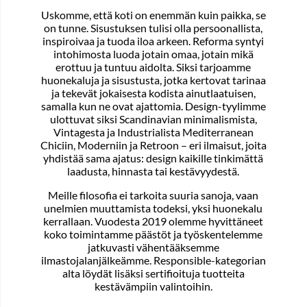
Uskomme, että koti on enemmän kuin paikka, se
on tunne. Sisustuksen tulisi olla persoonallista,
inspiroivaa ja tuoda iloa arkeen. Reforma syntyi
intohimosta luoda jotain omaa, jotain mikä
erottuu ja tuntuu aidolta. Siksi tarjoamme
huonekaluja ja sisustusta, jotka kertovat tarinaa
ja tekevät jokaisesta kodista ainutlaatuisen,
samalla kun ne ovat ajattomia. Design-tyylimme
ulottuvat siksi Scandinavian minimalismista,
Vintagesta ja Industrialista Mediterranean
Chiciin, Moderniin ja Retroon – eri ilmaisut, joita
yhdistää sama ajatus: design kaikille tinkimättä
laadusta, hinnasta tai kestävyydestä.
Meille filosofia ei tarkoita suuria sanoja, vaan
unelmien muuttamista todeksi, yksi huonekalu
kerrallaan. Vuodesta 2019 olemme hyvittäneet
koko toimintamme päästöt ja työskentelemme
jatkuvasti vähentääksemme
ilmastojalanjälkeämme. Responsible-kategorian
alta löydät lisäksi sertifioituja tuotteita
kestävämpiin valintoihin.