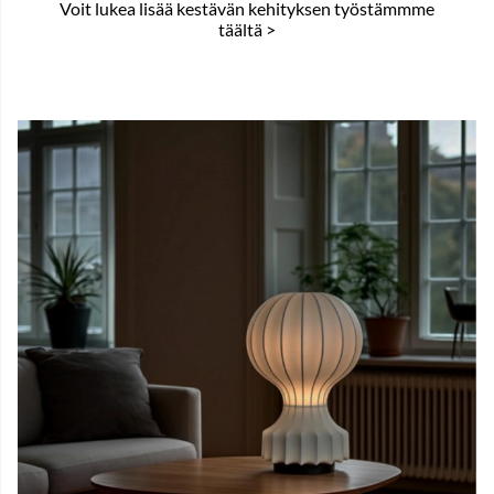
Voit lukea lisää kestävän kehityksen
työstämmme
täältä >