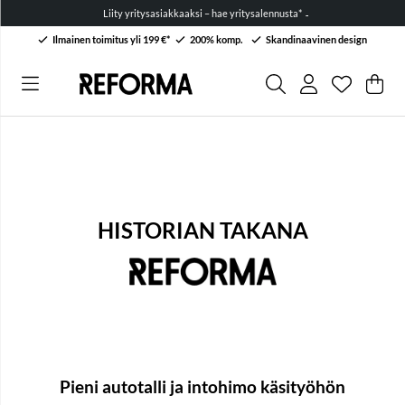
Liity yritysasiakkaaksi – hae yritysalennusta* →
Ilmainen toimitus yli 199 €*
200% komp.
Skandinaavinen design
Toivelist
Lukumäärä
.
Ost
Mää
.
HISTORIAN TAKANA
Pieni autotalli ja intohimo käsityöhön