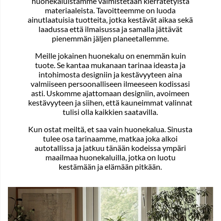
huonekaluistamme valmistetaan kierrätetyistä
materiaaleista. Tavoitteemme on luoda
ainutlaatuisia tuotteita, jotka kestävät aikaa sekä
laadussa että ilmaisussa ja samalla jättävät
pienemmän jäljen planeetallemme.
Meille jokainen huonekalu on enemmän kuin
tuote. Se kantaa mukanaan tarinaa ideasta ja
intohimosta designiin ja kestävyyteen aina
valmiiseen persoonalliseen ilmeeseen kodissasi
asti. Uskomme ajattomaan designiin, avoimeen
kestävyyteen ja siihen, että kauneimmat valinnat
tulisi olla kaikkien saatavilla.
Kun ostat meiltä, et saa vain huonekalua. Sinusta
tulee osa tarinaamme, matkaa joka alkoi
autotallissa ja jatkuu tänään kodeissa ympäri
maailmaa huonekaluilla, jotka on luotu
kestämään ja elämään pitkään.