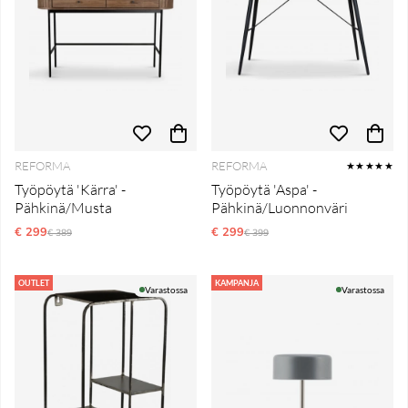
REFORMA
REFORMA
★★★★★
Työpöytä 'Kärra' -
Työpöytä 'Aspa' -
Pähkinä/Musta
Pähkinä/Luonnonväri
€ 299
Normaali hinta
€ 299
Normaali hinta
€ 389
€ 399
OUTLET
KAMPANJA
Varastossa
Varastossa