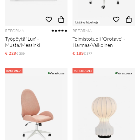
Lisää vaihtoehtoja
REFORMA
REFORMA
★★★★★
Työpöytä 'Lux' -
Toimistotuoli 'Orotavo' -
Musta/Messinki
Harmaa/Valkoinen
€ 229
Normaali hinta
€ 189
Normaali hinta
€ 309
€ 377
KAMPANJA
SUPER DEALS
Varastossa
Varastossa