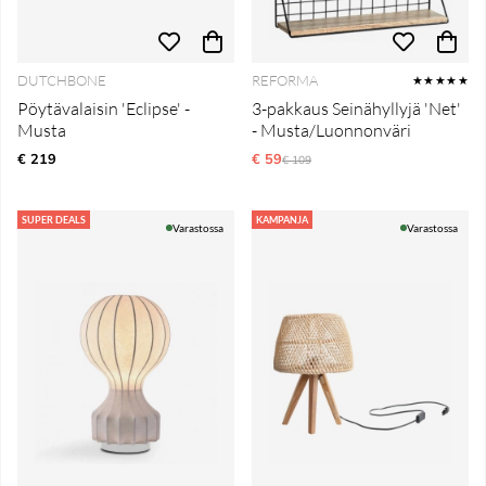
DUTCHBONE
REFORMA
★★★★★
Pöytävalaisin 'Eclipse' -
3-pakkaus Seinähyllyjä 'Net'
Musta
- Musta/Luonnonväri
€ 219
€ 59
Normaali hinta
€ 109
SUPER DEALS
KAMPANJA
Varastossa
Varastossa