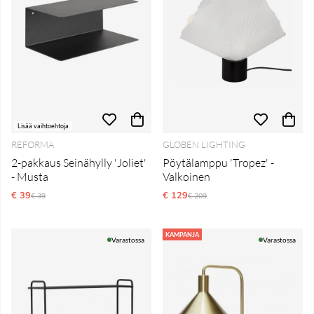
Lisää vaihtoehtoja
REFORMA
GLOBEN LIGHTING
2-pakkaus Seinähylly 'Joliet'
Pöytälamppu 'Tropez' -
- Musta
Valkoinen
€ 39
Normaali hinta
€ 129
Normaali hinta
€ 39
€ 209
KAMPANJA
Varastossa
Varastossa