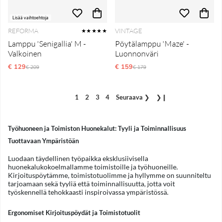
Lisää vaihtoehtoja
REFORMA
VINTAGE
★★★★★
Lamppu 'Senigallia' M -
Pöytälamppu 'Maze' -
Valkoinen
Luonnonväri
€ 129
Normaali hinta
€ 159
Normaali hinta
€ 209
€ 179
1
2
3
4
Seuraava
❯
❯❙
Työhuoneen ja Toimiston Huonekalut: Tyyli ja Toiminnallisuus
Tuottavaan Ympäristöän
Luodaan täydellinen työpaikka eksklusiivisella
huonekalukokoelmallamme toimistoille ja työhuoneille.
Kirjoituspöytämme, toimistotuolimme ja hyllymme on suunniteltu
tarjoamaan sekä tyyliä että toiminnallisuutta, jotta voit
työskennellä tehokkaasti inspiroivassa ympäristössä.
Ergonomiset Kirjoituspöydät ja Toimistotuolit