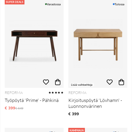
SUPER DEALS
Varastossa
Tulossa
Lisää vaihtoehtoja
REFORMA
REFORMA
★★★★★
Työpöytä 'Prime' - Pähkinä
Kirjoituspöytä 'Lövhamn' -
Luonnonvärinen
€ 399
Normaali hinta
€ 649
€ 399
KAMPANJA