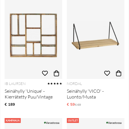
IB LAURSEN
NORDAL
★★★★★
Seinähylly 'Unique' -
Seinähylly 'VICO' -
Kierrätetty Puu/Vintage
Luonto/Musta
€ 189
€ 59
Normaali hinta
€ 69
KAMPANJA
OUTLET
Varastossa
Varastossa