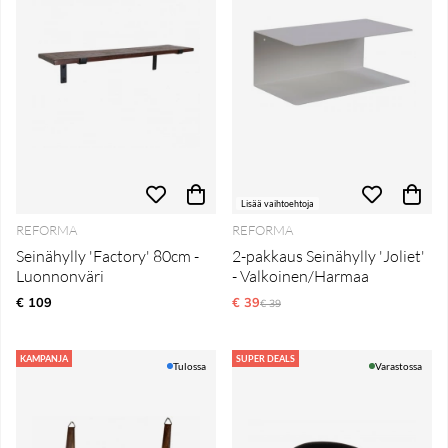
Lisää vaihtoehtoja
REFORMA
REFORMA
Seinähylly 'Factory' 80cm -
2-pakkaus Seinähylly 'Joliet'
Luonnonväri
- Valkoinen/Harmaa
€ 109
€ 39
Normaali hinta
€ 39
KAMPANJA
SUPER DEALS
Tulossa
Varastossa