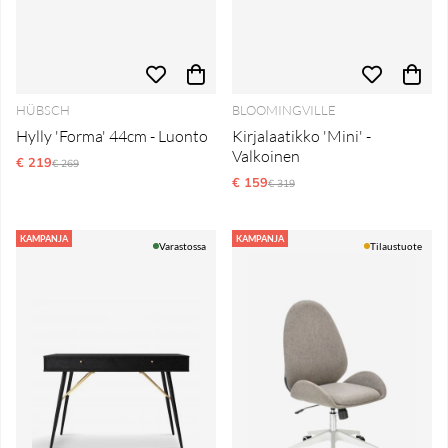
HÜBSCH
BLOOMINGVILLE
Hylly 'Forma' 44cm - Luonto
Kirjalaatikko 'Mini' -
Valkoinen
€ 219
Normaali hinta
€ 269
€ 159
Normaali hinta
€ 319
KAMPANJA
KAMPANJA
Varastossa
Tilaustuote