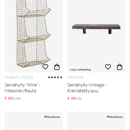
Lisää vaihtoehtoja
MADAM STOLTZ
VINTAGE
★★★★★
Seinähylly 'Wire' -
Seinähylly Vintage -
Messinki/Rauta
Kierrätetty puu
€ 69
Normaali hinta
€ 49
Normaali hinta
€ 139
€ 59
Varastossa
Varastossa