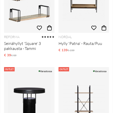
REFORMA
NORDAL
★★★★★
Seinähyllyt 'Square' 3
Hylly 'Patna' - Rauta/Puu
pakkausta - Tammi
€ 139
Normaali hinta
€ 239
€ 39
Normaali hinta
€ 59
OUTLET
OUTLET
Varastossa
Varastossa