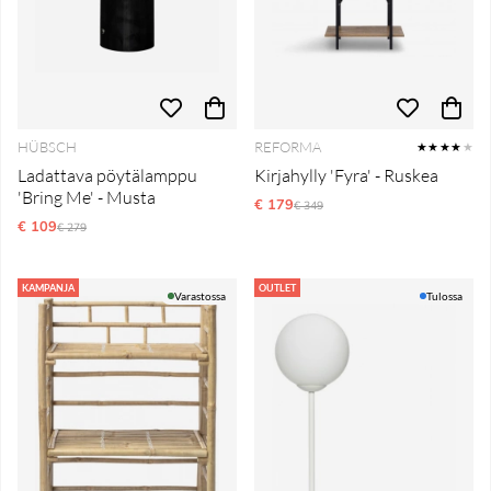
HÜBSCH
REFORMA
★★★★
★
Ladattava pöytälamppu
Kirjahylly 'Fyra' - Ruskea
'Bring Me' - Musta
€ 179
Normaali hinta
€ 349
€ 109
Normaali hinta
€ 279
KAMPANJA
OUTLET
Varastossa
Tulossa