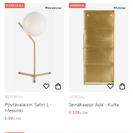
SUPER DEALS
KAMPANJA
Varastossa
Tulossa
REFORMA
NORDAL
Pöytävalaisin 'Satin' L -
Seinäkaappi 'Ada' - Kulta
Messinki
€ 129
Normaali hinta
€ 229
€ 99
Normaali hinta
€ 169