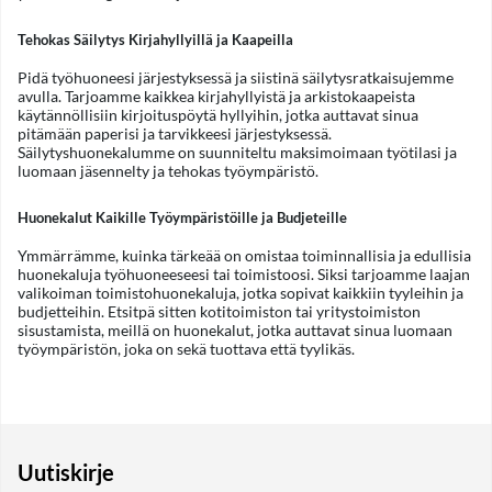
Tehokas Säilytys Kirjahyllyillä ja Kaapeilla
Pidä työhuoneesi järjestyksessä ja siistinä säilytysratkaisujemme
avulla. Tarjoamme kaikkea kirjahyllyistä ja arkistokaapeista
käytännöllisiin kirjoituspöytä hyllyihin, jotka auttavat sinua
pitämään paperisi ja tarvikkeesi järjestyksessä.
Säilytyshuonekalumme on suunniteltu maksimoimaan työtilasi ja
luomaan jäsennelty ja tehokas työympäristö.
Huonekalut Kaikille Työympäristöille ja Budjeteille
Ymmärrämme, kuinka tärkeää on omistaa toiminnallisia ja edullisia
huonekaluja työhuoneeseesi tai toimistoosi. Siksi tarjoamme laajan
valikoiman toimistohuonekaluja, jotka sopivat kaikkiin tyyleihin ja
budjetteihin. Etsitpä sitten kotitoimiston tai yritystoimiston
sisustamista, meillä on huonekalut, jotka auttavat sinua luomaan
työympäristön, joka on sekä tuottava että tyylikäs.
Uutiskirje