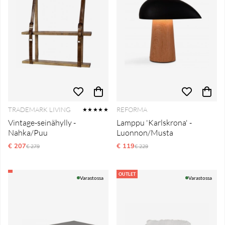
TRADEMARK LIVING
REFORMA
★★★★★
Vintage-seinähylly -
Lamppu 'Karlskrona' -
Nahka/Puu
Luonnon/Musta
€ 207
Normaali hinta
€ 119
Normaali hinta
€ 279
€ 229
OUTLET
Varastossa
Varastossa