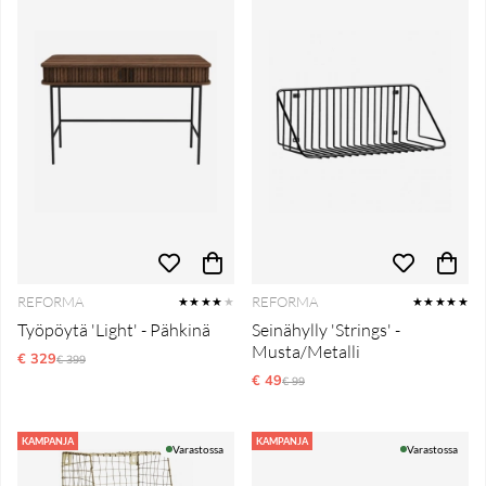
REFORMA
REFORMA
★★★★
★
★★★★★
Työpöytä 'Light' - Pähkinä
Seinähylly 'Strings' -
Musta/Metalli
€ 329
Normaali hinta
€ 399
€ 49
Normaali hinta
€ 99
KAMPANJA
KAMPANJA
Varastossa
Varastossa