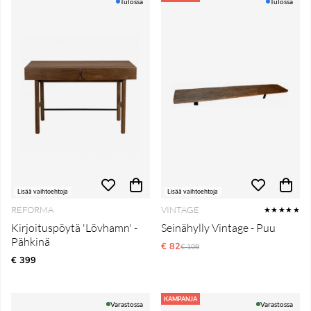
Tulossa
Tulossa
Lisää vaihtoehtoja
Lisää vaihtoehtoja
REFORMA
VINTAGE
★★★★★
Kirjoituspöytä 'Lövhamn' -
Seinähylly Vintage - Puu
Pähkinä
€ 82
Normaali hinta
€ 109
€ 399
KAMPANJA
Varastossa
Varastossa