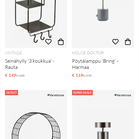
VINTAGE
HOUSE DOCTOR
Seinähylly '3 koukkua' -
Pöytälamppu 'Bring' -
Rauta
Harmaa
€ 149
Normaali hinta
€ 119
Normaali hinta
€ 169
€ 379
OUTLET
SUPER DEALS
Varastossa
Varastossa