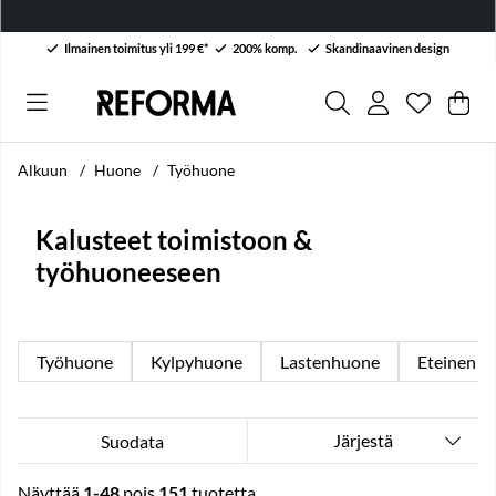
Ilmainen toimitus yli 199 €*
200% komp.
Skandinaavinen design
Toivelist
Lukumäärä
.
Ost
Mää
.
Alkuun
Huone
Työhuone
Kalusteet toimistoon &
työhuoneeseen
Työhuone
Kylpyhuone
Lastenhuone
Eteinen
Järjestä
Suodata
Näyttää
1-48
pois
151
tuotetta