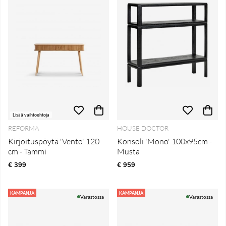
Lisää vaihtoehtoja
REFORMA
HOUSE DOCTOR
Kirjoituspöytä 'Vento' 120
Konsoli 'Mono' 100x95cm -
cm - Tammi
Musta
€ 399
€ 959
KAMPANJA
KAMPANJA
Varastossa
Varastossa