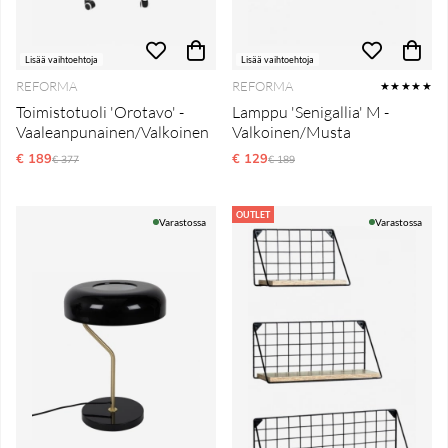
Lisää vaihtoehtoja
Lisää vaihtoehtoja
REFORMA
REFORMA
★★★★★
Toimistotuoli 'Orotavo' -
Lamppu 'Senigallia' M -
Vaaleanpunainen/Valkoinen
Valkoinen/Musta
€ 189
Normaali hinta
€ 129
Normaali hinta
€ 377
€ 189
OUTLET
Varastossa
Varastossa