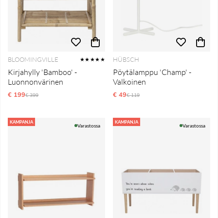
BLOOMINGVILLE
HÜBSCH
★★★★★
Kirjahylly 'Bamboo' -
Pöytälamppu 'Champ' -
Luonnonvärinen
Valkoinen
€ 199
Normaali hinta
€ 49
Normaali hinta
€ 399
€ 119
KAMPANJA
KAMPANJA
Varastossa
Varastossa