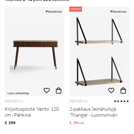
Tuotteet
OUTLET
Varastossa
Varastossa
Lisää vaihtoehtoja
REFORMA
REFORMA
★★★★★
Kirjoituspöytä 'Vento' 120
2-pakkaus Seinähyllyjä
cm - Pähkinä
'Triangle' - Luonnonväri
€ 399
€ 39
Normaali hinta
€ 69