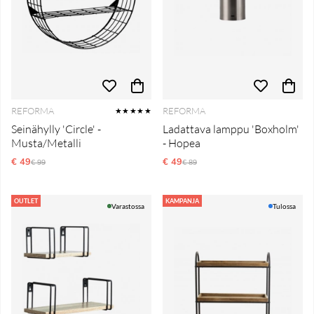
REFORMA
REFORMA
★★★★★
Seinähylly 'Circle' -
Ladattava lamppu 'Boxholm'
Musta/Metalli
- Hopea
€ 49
Normaali hinta
€ 49
Normaali hinta
€ 99
€ 89
OUTLET
KAMPANJA
Varastossa
Tulossa