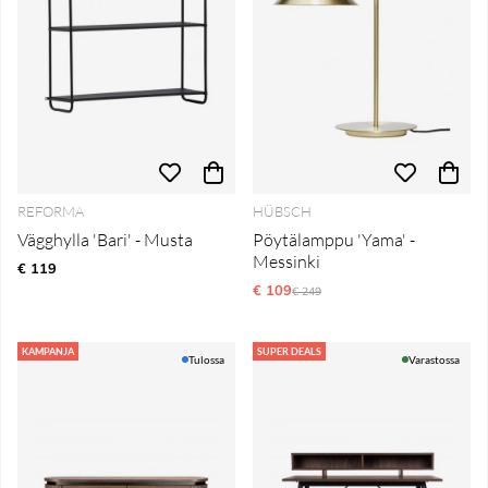
REFORMA
HÜBSCH
Vägghylla 'Bari' - Musta
Pöytälamppu 'Yama' -
Messinki
€ 119
€ 109
Normaali hinta
€ 249
KAMPANJA
SUPER DEALS
Tulossa
Varastossa