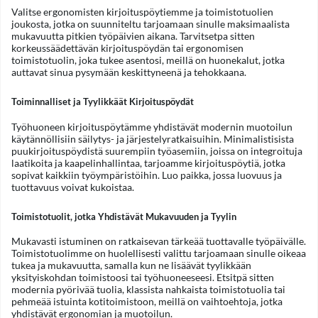
Valitse ergonomisten kirjoituspöytiemme ja toimistotuolien
joukosta, jotka on suunniteltu tarjoamaan sinulle maksimaalista
mukavuutta pitkien työpäivien aikana. Tarvitsetpa sitten
korkeussäädettävän kirjoituspöydän tai ergonomisen
toimistotuolin, joka tukee asentosi, meillä on huonekalut, jotka
auttavat sinua pysymään keskittyneenä ja tehokkaana.
Toiminnalliset ja Tyylikkäät Kirjoituspöydät
Työhuoneen kirjoituspöytämme yhdistävät modernin muotoilun
käytännöllisiin säilytys- ja järjestelyratkaisuihin. Minimalistisista
puukirjoituspöydistä suurempiin työasemiin, joissa on integroituja
laatikoita ja kaapelinhallintaa, tarjoamme kirjoituspöytiä, jotka
sopivat kaikkiin työympäristöihin. Luo paikka, jossa luovuus ja
tuottavuus voivat kukoistaa.
Toimistotuolit, jotka Yhdistävät Mukavuuden ja Tyylin
Mukavasti istuminen on ratkaisevan tärkeää tuottavalle työpäivälle.
Toimistotuolimme on huolellisesti valittu tarjoamaan sinulle oikeaa
tukea ja mukavuutta, samalla kun ne lisäävät tyylikkään
yksityiskohdan toimistoosi tai työhuoneeseesi. Etsitpä sitten
modernia pyörivää tuolia, klassista nahkaista toimistotuolia tai
pehmeää istuinta kotitoimistoon, meillä on vaihtoehtoja, jotka
yhdistävät ergonomian ja muotoilun.