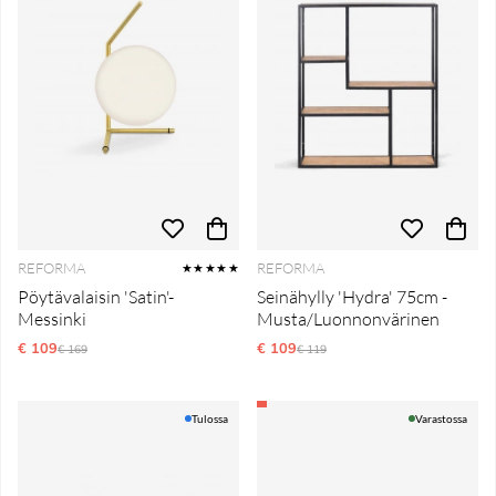
REFORMA
REFORMA
★★★★★
Pöytävalaisin 'Satin'-
Seinähylly 'Hydra' 75cm -
Messinki
Musta/Luonnonvärinen
€ 109
Normaali hinta
€ 109
Normaali hinta
€ 169
€ 119
Tulossa
Varastossa