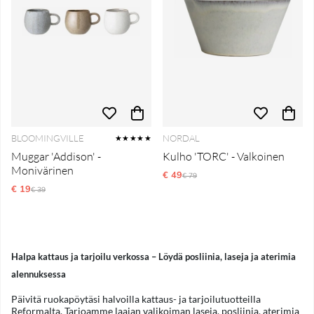
BLOOMINGVILLE
NORDAL
★★★★★
Muggar 'Addison' -
Kulho 'TORC' - Valkoinen
Monivärinen
€ 49
Normaali hinta
€ 79
€ 19
Normaali hinta
€ 39
Halpa kattaus ja tarjoilu verkossa – Löydä posliinia, laseja ja aterimia
alennuksessa
Päivitä ruokapöytäsi halvoilla kattaus- ja tarjoilutuotteilla
Reformalta. Tarjoamme laajan valikoiman laseja, posliinia, aterimia