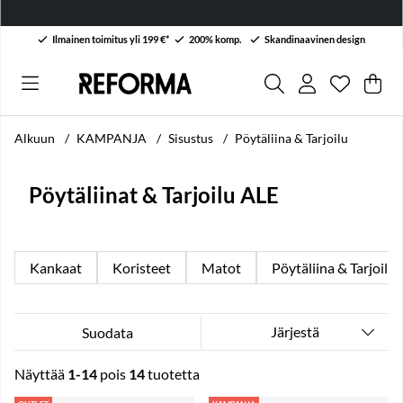
Ilmainen toimitus yli 199 €*
200% komp.
Skandinaavinen design
Toivelist
Lukumäärä
.
Ost
Mää
.
Alkuun
KAMPANJA
Sisustus
Pöytäliina & Tarjoilu
Pöytäliinat & Tarjoilu ALE
Kankaat
Koristeet
Matot
Pöytäliina & Tarjoilu
Järjestä
Suodata
Näyttää
1-14
pois
14
tuotetta