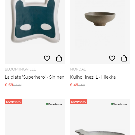
BLOOMINGVILLE
NORDAL
La plate 'Superhero' - Sininen
Kulho 'Inez' L - Hiekka
€ 69
Normaali hinta
€ 49
Normaali hinta
€ 129
€ 69
KAMPANJA
KAMPANJA
Varastossa
Varastossa