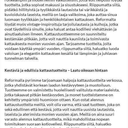
tuotteita, jotka sopivat makuusi ja sisustukseesi. Riippumatta siitä,
pidätkö hillityistä ja tyylikkäistä lautasista tai värikkäistä ja
kuvioiduista laseista, meillä on laaja valikoima, joka auttaa sinua
luomaan tyylikkään ja henkilökohtaisen kattauksen. Reformalta
löydät myös vintage-inspiroituja tarjoilulautasia ja kulhoja, jotka
ovat täydellisiä sinulle, joka haluat antaa kodillesi viehättävän ja
ainutlaatuisen ilmeen. Kattaustuotteemme on suunniteltu
kestämään pitkään, jotta voit nauttia kauniista ja toimivasta
kattauksesta monien vuosien ajan. Tarjoamme tuotteita, joita
voidaan käyttää ympäri vuoden, riippumatta siitä, haluatko luoda
valoisan ja elegantin kattauksen kesällä tai lämpimän ja juhlavan
tunnelman talvella.
Kestäviä ja edullisia kattaustuotteita – Laatu oikeaan hintaan
Reformalla pyrimme tarjoamaan halpoja kattaustuotteita verkossa,
jotka yhdistävät korkean laadun kestävyyteen ja muotoiluun.
Tuotteemme on valmistettu huolellisesti valituista materiaaleista,
jotka takaavat pitkän kestävyyden, ja monet tuotteistamme on
kehitetty ympäristö huomioon ottaen. Kun ostat alennus
kattaustuotteita meiltä, voit olla varma, että saat tuotteen, joka on
sekä edullinen että kestävä, jotta voit nauttia uusista lautasista,
laseista ja aterimista monien vuosien ajan. Meillä on aina suuri
varasto alennus kattaustuotteita, mikä mahdollistaa nopean
toimituksen suoraan kotiovellesi. Riippumatta siitä, haluatko