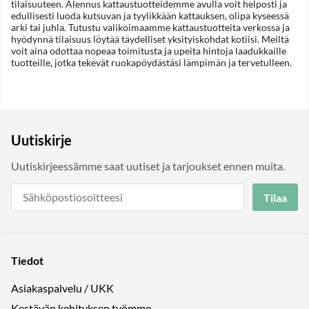
tilaisuuteen. Alennus kattaustuotteidemme avulla voit helposti ja
edullisesti luoda kutsuvan ja tyylikkään kattauksen, olipa kyseessä
arki tai juhla. Tutustu valikoimaamme kattaustuotteita verkossa ja
hyödynnä tilaisuus löytää täydelliset yksityiskohdat kotiisi. Meiltä
voit aina odottaa nopeaa toimitusta ja upeita hintoja laadukkaille
tuotteille, jotka tekevät ruokapöydästäsi lämpimän ja tervetulleen.
Uutiskirje
Uutiskirjeessämme saat uutiset ja tarjoukset ennen muita.
Tilaa
Tiedot
Asiakaspalvelu / UKK
Kestävän kehityksen työmme