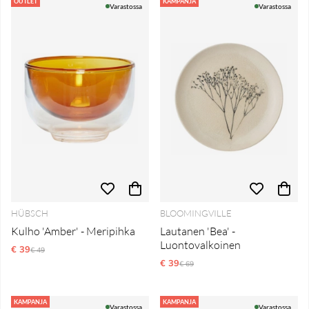
Tuotteet
OUTLET
KAMPANJA
Varastossa
Varastossa
HÜBSCH
BLOOMINGVILLE
Kulho 'Amber' - Meripihka
Lautanen 'Bea' -
Luontovalkoinen
€ 39
Normaali hinta
€ 49
€ 39
Normaali hinta
€ 69
KAMPANJA
KAMPANJA
Varastossa
Varastossa