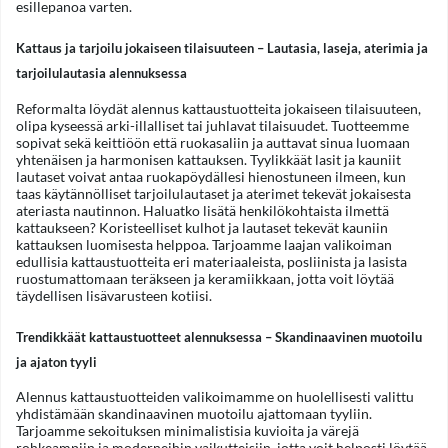
esillepanoa varten.
Kattaus ja tarjoilu jokaiseen tilaisuuteen – Lautasia, laseja, aterimia ja
tarjoilulautasia alennuksessa
Reformalta löydät alennus kattaustuotteita jokaiseen tilaisuuteen,
olipa kyseessä arki-illalliset tai juhlavat tilaisuudet. Tuotteemme
sopivat sekä keittiöön että ruokasaliin ja auttavat sinua luomaan
yhtenäisen ja harmonisen kattauksen. Tyylikkäät lasit ja kauniit
lautaset voivat antaa ruokapöydällesi hienostuneen ilmeen, kun
taas käytännölliset tarjoilulautaset ja aterimet tekevät jokaisesta
ateriasta nautinnon. Haluatko lisätä henkilökohtaista ilmettä
kattaukseen? Koristeelliset kulhot ja lautaset tekevät kauniin
kattauksen luomisesta helppoa. Tarjoamme laajan valikoiman
edullisia kattaustuotteita eri materiaaleista, posliinista ja lasista
ruostumattomaan teräkseen ja keramiikkaan, jotta voit löytää
täydellisen lisävarusteen kotiisi.
Trendikkäät kattaustuotteet alennuksessa – Skandinaavinen muotoilu
ja ajaton tyyli
Alennus kattaustuotteiden valikoimamme on huolellisesti valittu
yhdistämään skandinaavinen muotoilu ajattomaan tyyliin.
Tarjoamme sekoituksen minimalistisia kuvioita ja värejä
rohkeampiin ja moderneihin vaikutteisiin, jotta voit helposti löytää