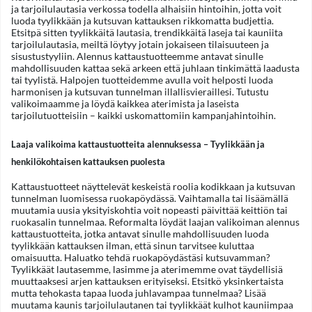
ja tarjoilulautasia verkossa todella alhaisiin hintoihin, jotta voit
luoda tyylikkään ja kutsuvan kattauksen rikkomatta budjettia.
Etsitpä sitten tyylikkäitä lautasia, trendikkäitä laseja tai kauniita
tarjoilulautasia, meiltä löytyy jotain jokaiseen tilaisuuteen ja
sisustustyyliin. Alennus kattaustuotteemme antavat sinulle
mahdollisuuden kattaa sekä arkeen että juhlaan tinkimättä laadusta
tai tyylistä. Halpojen tuotteidemme avulla voit helposti luoda
harmonisen ja kutsuvan tunnelman illallisvieraillesi. Tutustu
valikoimaamme ja löydä kaikkea aterimista ja laseista
tarjoilutuotteisiin – kaikki uskomattomiin kampanjahintoihin.
Laaja valikoima kattaustuotteita alennuksessa – Tyylikkään ja
henkilökohtaisen kattauksen puolesta
Kattaustuotteet näyttelevät keskeistä roolia kodikkaan ja kutsuvan
tunnelman luomisessa ruokapöydässä. Vaihtamalla tai lisäämällä
muutamia uusia yksityiskohtia voit nopeasti päivittää keittiön tai
ruokasalin tunnelmaa. Reformalta löydät laajan valikoiman alennus
kattaustuotteita, jotka antavat sinulle mahdollisuuden luoda
tyylikkään kattauksen ilman, että sinun tarvitsee kuluttaa
omaisuutta. Haluatko tehdä ruokapöydästäsi kutsuvamman?
Tyylikkäät lautasemme, lasimme ja aterimemme ovat täydellisiä
muuttaaksesi arjen kattauksen erityiseksi. Etsitkö yksinkertaista
mutta tehokasta tapaa luoda juhlavampaa tunnelmaa? Lisää
muutama kaunis tarjoilulautanen tai tyylikkäät kulhot kauniimpaa