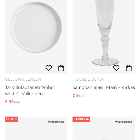
OLSSON & JENSEN
HOUSE DOCTOR
Tarjoilulautanen 'Boho
Samppanjalasi 'Main' - Kirkas
white' - Valkoinen
€ 9
Normaali hinta
€ 29
€ 39
Normaali hinta
€ 49
OUTLET
KAMPANJA
Varastossa
Varastossa