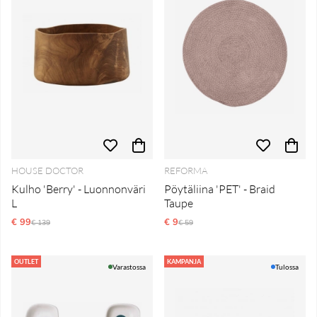
HOUSE DOCTOR
REFORMA
Kulho 'Berry' - Luonnonväri
Pöytäliina 'PET' - Braid
L
Taupe
€ 99
Normaali hinta
€ 9
Normaali hinta
€ 139
€ 59
OUTLET
KAMPANJA
Varastossa
Tulossa