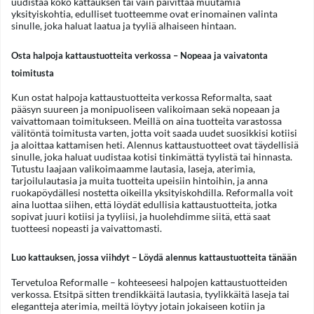
uudistaa koko kattauksen tai vain päivittää muutamia
yksityiskohtia, edulliset tuotteemme ovat erinomainen valinta
sinulle, joka haluat laatua ja tyyliä alhaiseen hintaan.
Osta halpoja kattaustuotteita verkossa – Nopeaa ja vaivatonta
toimitusta
Kun ostat halpoja kattaustuotteita verkossa Reformalta, saat
pääsyn suureen ja monipuoliseen valikoimaan sekä nopeaan ja
vaivattomaan toimitukseen. Meillä on aina tuotteita varastossa
välitöntä toimitusta varten, jotta voit saada uudet suosikkisi kotiisi
ja aloittaa kattamisen heti. Alennus kattaustuotteet ovat täydellisiä
sinulle, joka haluat uudistaa kotisi tinkimättä tyylistä tai hinnasta.
Tutustu laajaan valikoimaamme lautasia, laseja, aterimia,
tarjoilulautasia ja muita tuotteita upeisiin hintoihin, ja anna
ruokapöydällesi nostetta oikeilla yksityiskohdilla. Reformalla voit
aina luottaa siihen, että löydät edullisia kattaustuotteita, jotka
sopivat juuri kotiisi ja tyyliisi, ja huolehdimme siitä, että saat
tuotteesi nopeasti ja vaivattomasti.
Luo kattauksen, jossa viihdyt – Löydä alennus kattaustuotteita tänään
Tervetuloa Reformalle – kohteeseesi halpojen kattaustuotteiden
verkossa. Etsitpä sitten trendikkäitä lautasia, tyylikkäitä laseja tai
elegantteja aterimia, meiltä löytyy jotain jokaiseen kotiin ja