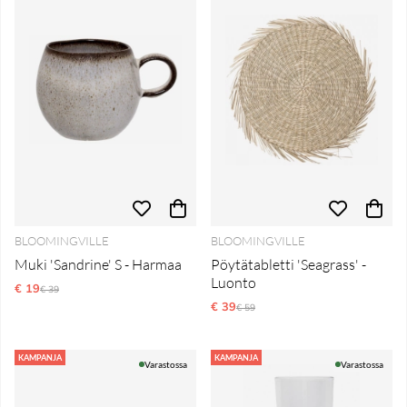
BLOOMINGVILLE
BLOOMINGVILLE
Muki 'Sandrine' S - Harmaa
Pöytätabletti 'Seagrass' -
Luonto
€ 19
Normaali hinta
€ 39
€ 39
Normaali hinta
€ 59
KAMPANJA
KAMPANJA
Varastossa
Varastossa