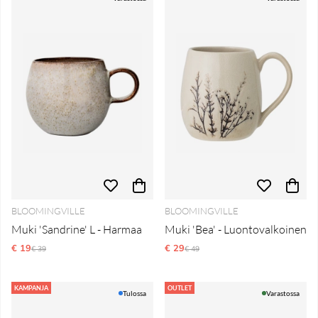
BLOOMINGVILLE
BLOOMINGVILLE
Muki 'Sandrine' L - Harmaa
Muki 'Bea' - Luontovalkoinen
€ 19
Normaali hinta
€ 29
Normaali hinta
€ 39
€ 49
KAMPANJA
OUTLET
Tulossa
Varastossa