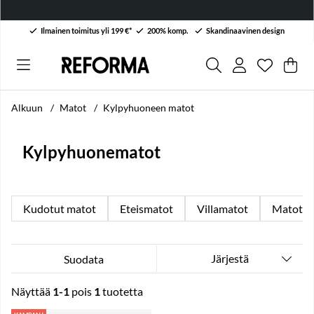
Ilmainen toimitus yli 199 €*
200% komp.
Skandinaavinen design
Toivelist
Lukumäärä
.
Ost
Mää
.
Alkuun
Matot
Kylpyhuoneen matot
Kylpyhuonematot
Kudotut matot
Eteismatot
Villamatot
Matot
Järjestä
Suodata
Näyttää
1-1
pois
1
tuotetta