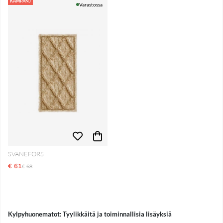
Tuotteet
KAMPANJ
Varastossa
SVANEFORS
€ 61
Normaali hinta
€ 68
Kylpyhuonematot: Tyylikkäitä ja toiminnallisia lisäyksiä