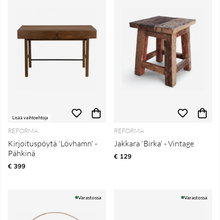
Lisää vaihtoehtoja
REFORMA
REFORMA
Kirjoituspöytä 'Lövhamn' -
Jakkara 'Birka' - Vintage
Pähkinä
€ 129
€ 399
Varastossa
Varastossa