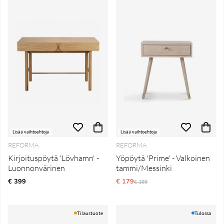
Lisää vaihtoehtoja
Lisää vaihtoehtoja
REFORMA
REFORMA
Kirjoituspöytä 'Lövhamn' -
Yöpöytä 'Prime' - Valkoinen
Luonnonvärinen
tammi/Messinki
€ 399
€ 179
Normaali hinta
€ 199
Tilaustuote
Tulossa