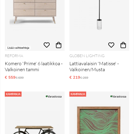
Lisää vaihtoehtoja
REFORMA
GLOBEN LIGHTING
Komero 'Prime' 6 laatikkoa -
Lattiavalaisin 'Matisse' -
Valkoinen tammi
Valkoinen/Musta
€ 559
Normaali hinta
€ 219
Normaali hinta
€ 699
€ 269
KAMPANJA
KAMPANJA
Varastossa
Varastossa