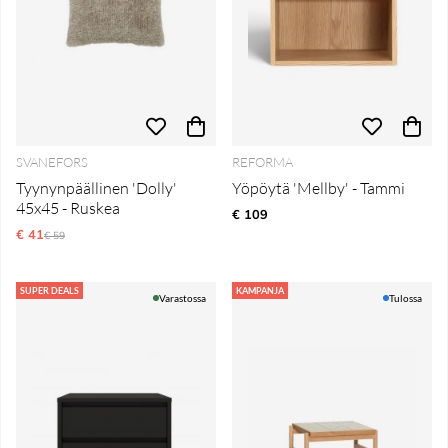
SVANEFORS
REFORMA
Tyynynpäällinen 'Dolly'
Yöpöytä 'Mellby' - Tammi
45x45 - Ruskea
€ 109
€ 41
Normaali hinta
€ 59
SUPER DEALS
KAMPANJA
Varastossa
Tulossa