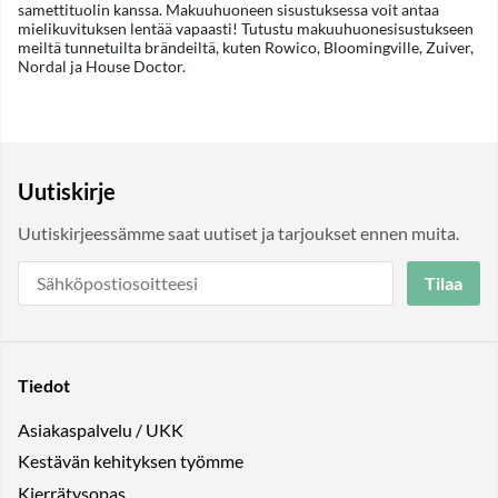
samettituolin kanssa. Makuuhuoneen sisustuksessa voit antaa
mielikuvituksen lentää vapaasti! Tutustu makuuhuonesisustukseen
meiltä tunnetuilta brändeiltä, kuten Rowico, Bloomingville, Zuiver,
Nordal ja House Doctor.
Uutiskirje
Uutiskirjeessämme saat uutiset ja tarjoukset ennen muita.
Tilaa
Tiedot
Asiakaspalvelu / UKK
Kestävän kehityksen työmme
Kierrätysopas