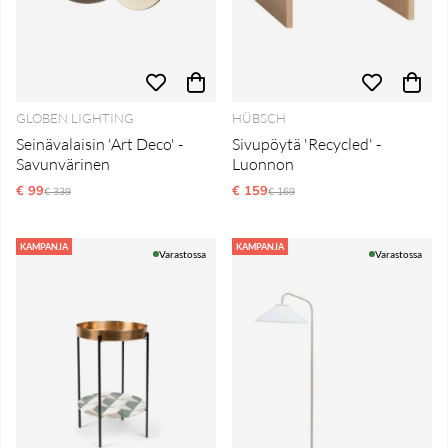
GLOBEN LIGHTING
HÜBSCH
Seinävalaisin 'Art Deco' -
Sivupöytä 'Recycled' -
Savunvärinen
Luonnon
€ 99
Normaali hinta
€ 159
Normaali hinta
€ 339
€ 169
KAMPANJA
KAMPANJA
Varastossa
Varastossa