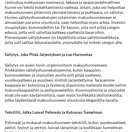
rentoutua nukkumaan mennessä. Sekava ja epäjärjestelmällinen
huone voi tehdä nukahtamisesta vaikeaa. Jotain, joka voi helpottaa
makuuhuoneen pitämistä yksinkertaisena ja puhtaana, on säilytys.
Hyvien säilytyshuonekalujen ostaminen makuuhuoneeseen ei
ainoastaan paranna sisustusta, vaan helpottaa myös arkea. Investoi
sivupöytään, kommodeihin tai TV-tasoon, jota voit pitää sängyn
edessä, jotta voit säilyttää kaikkea vaatteista tavaroihin.
Pienempään säilytykseen on täydellistä ostaa säilytyslaatikkoja,
joita voit laittaa ikkunalaudalle, yöpöydälle tai miksei sängyn alle.
Säilytys, Joka Pitää Järjestyksen ja Luo Harmoniaa
Säilytys on avain hyvin organisoituun makuuhuoneeseen.
Älykkäiden säilytyshuonekalujemme, kuten kaappien,
kommodeiden ja yöpöytien avulla voit pitää vaatteesi,
vuodevaatteesi ja asusteesi siististi järjestettyinä. Tarjoamme
kaappeja eri kokoisina ja tyyleinä, klassisista malleista moderneihin
liukuovikaappeihin ja peilipaneeleihin. Kommodimme ja yöpöydät
eivät ole vain käytännöllisiä, vaan myös tyylikkäitä yksityiskohtia,
jotka täydentävät makuuhuoneesi sisustusta elegantilla tavalla.
Tekstiilit, Jotka Luovat Pehmeän ja Kutsuvan Tunnelman
Pehmeät ja mukavat makuuhuoneen tekstiilit, kuten vuodevaatteet,
peitot, tyynyt ja verhot, luovat lämpimän ja kodikkaan tunnelman.