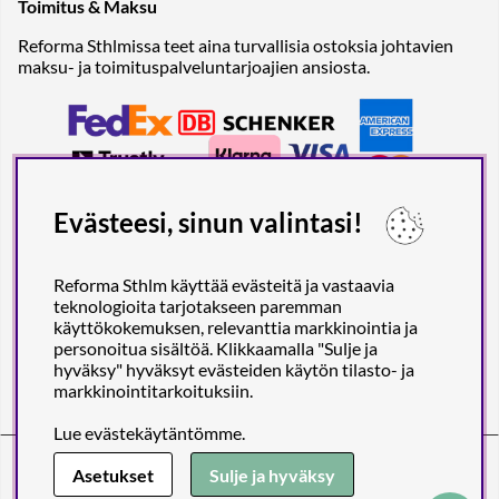
Toimitus & Maksu
Reforma Sthlmissa teet aina turvallisia ostoksia johtavien
maksu- ja toimituspalveluntarjoajien ansiosta.
Evästeesi, sinun valintasi!
Reforma Sthlm käyttää evästeitä ja vastaavia
teknologioita tarjotakseen paremman
käyttökokemuksen, relevanttia markkinointia ja
personoitua sisältöä. Klikkaamalla "Sulje ja
hyväksy" hyväksyt evästeiden käytön tilasto- ja
markkinointitarkoituksiin.
Lue
evästekäytäntömme
.
Reforma Sthlm AB (org. no. 556849-2606)
Engelbrektsgatan 29
(Note! Postal address only), SE-114 32
Asetukset
Sulje ja hyväksy
STOCKHOLM, Sweden