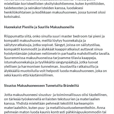
mielellään koristeellisten yksityiskohtiemme, kuten kynttilöiden,
taideteosten ja seinäkoristeiden kanssa, luodaksesi
henkilökohtaisen ja kodikkaan makuuhuoneen, jossa tunnet olosi
kotoisaksi.
Huonekalut Pienille ja Suurille Makuuhuoneille
Riippumatta siitä, onko sinulla suuri master bedroom tai pieni ja
kompakti makuuhuone, meiltä löytyy huonekaluja ja
säilytysratkaisuja, jotka sopivat. Sängyt, joissa on säilytystilaa,
kompaktit kommodit ja älykkäät kaappiratkaisut auttavat sinua
hyödyntämään jokaisen neliömetrin parhaalla mahdollisella tavalla.
Suuremmissa makuuhuoneissa tarjoamme tilavia kaappeja,
istumahuonekaluja ja tyylikkäitä sängynpäätyjä, jotka luovat
ylellisen ja harmonisen tunnelman. Joustavilla ratkaisuilla ja
älykkäällä muotoilulla voit helposti luoda makuuhuoneen, joka on
sekä kaunis että käytännöllinen.
Sisustus Makuuhuoneeseen Tunnetuilta Brändeiltä
Jotta makuuhuoneesi sisustus- ja toiminnallisuus olisi täydellinen,
on tärkeää työskennellä erilaisten tekstuurien ja materiaalien
kanssa. Yhdistä mielellään pehmeät tekstiilit karkeampiin
materiaaleihin, kuten puu- ja metallisisustuselementteihin. Anna
pehmeän maton luoda kaunis kontrasti pähkinäpuukommodin tai