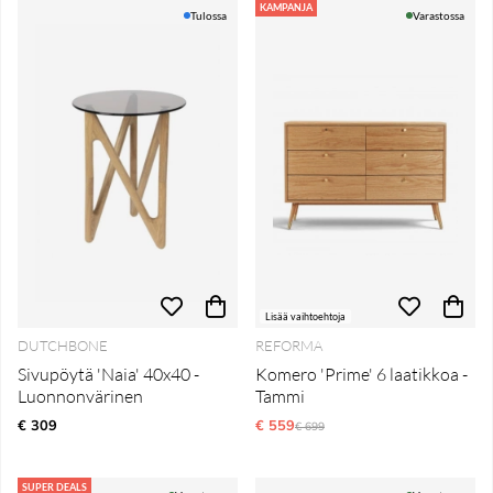
KAMPANJA
Tulossa
Varastossa
Lisää vaihtoehtoja
DUTCHBONE
REFORMA
Sivupöytä 'Naia' 40x40 -
Komero 'Prime' 6 laatikkoa -
Luonnonvärinen
Tammi
€ 309
€ 559
Normaali hinta
€ 699
SUPER DEALS