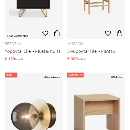
Lisää vaihtoehtoja
REFORMA
HÜBSCH
Yöpöytä 'Elle' - Musta/Kulta
Sivupöytä 'Tile' - Minttu
€ 159
Normaali hinta
€ 398
Normaali hinta
€ 309
€ 419
OUTLET
KAMPANJA
Varastossa
Tulossa