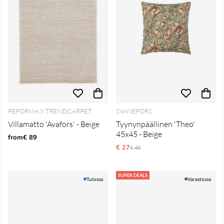
REFORMA X TRENDCARPET
SVANEFORS
Villamatto 'Avafors' - Beige
Tyynynpäällinen 'Theo'
45x45 - Beige
from€ 89
€ 27
Normaali hinta
€ 49
SUPER DEALS
Tulossa
Varastossa