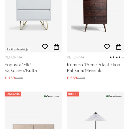
Lisää vaihtoehtoja
REFORMA
REFORMA
★★★★
★
Yöpöytä 'Elle' -
Komero 'Prime' 5 laatikkoa -
Valkoinen/Kulta
Pähkinä/Messinki
€ 159
Normaali hinta
€ 559
Normaali hinta
€ 289
€ 699
KAMPANJA
OUTLET
Varastossa
Varastossa