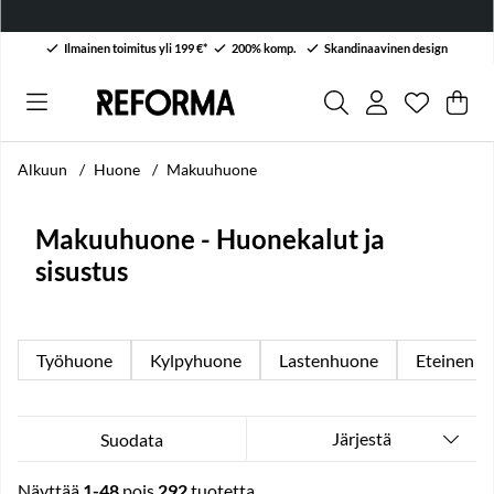
Ilmainen toimitus yli 199 €*
200% komp.
Skandinaavinen design
Toivelist
Lukumäärä
.
Ost
Mää
.
Alkuun
Huone
Makuuhuone
Makuuhuone - Huonekalut ja
sisustus
Työhuone
Kylpyhuone
Lastenhuone
Eteinen
Järjestä
Suodata
Näyttää
1-48
pois
292
tuotetta