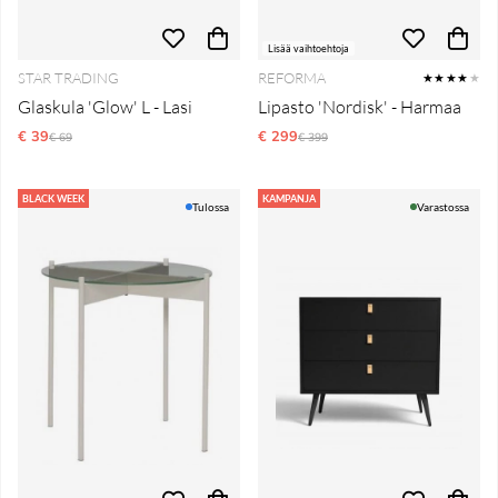
Lisää vaihtoehtoja
STAR TRADING
REFORMA
★★★★
★
Glaskula 'Glow' L - Lasi
Lipasto 'Nordisk' - Harmaa
€ 39
Normaali hinta
€ 299
Normaali hinta
€ 69
€ 399
BLACK WEEK
KAMPANJA
Tulossa
Varastossa