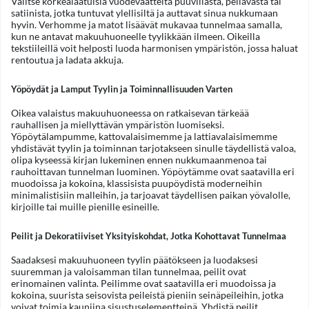
Valitse korkealaatuisia vuodevaatteita puuvillasta, pellavasta tai
satiinista, jotka tuntuvat ylellisiltä ja auttavat sinua nukkumaan
hyvin. Verhomme ja matot lisäävät mukavaa tunnelmaa samalla,
kun ne antavat makuuhuoneelle tyylikkään ilmeen. Oikeilla
tekstiileillä voit helposti luoda harmonisen ympäristön, jossa haluat
rentoutua ja ladata akkuja.
Yöpöydät ja Lamput Tyylin ja Toiminnallisuuden Varten
Oikea valaistus makuuhuoneessa on ratkaisevan tärkeää
rauhallisen ja miellyttävän ympäristön luomiseksi.
Yöpöytälampumme, kattovalaisimemme ja lattiavalaisimemme
yhdistävät tyylin ja toiminnan tarjotakseen sinulle täydellistä valoa,
olipa kyseessä kirjan lukeminen ennen nukkumaanmenoa tai
rauhoittavan tunnelman luominen. Yöpöytämme ovat saatavilla eri
muodoissa ja kokoina, klassisista puupöydistä moderneihin
minimalistisiin malleihin, ja tarjoavat täydellisen paikan yövalolle,
kirjoille tai muille pienille esineille.
Peilit ja Dekoratiiviset Yksityiskohdat, Jotka Kohottavat Tunnelmaa
Saadaksesi makuuhuoneen tyylin päätökseen ja luodaksesi
suuremman ja valoisamman tilan tunnelmaa, peilit ovat
erinomainen valinta. Peilimme ovat saatavilla eri muodoissa ja
kokoina, suurista seisovista peileistä pieniin seinäpeileihin, jotka
voivat toimia kauniina sisustuselementteinä. Yhdistä peilit