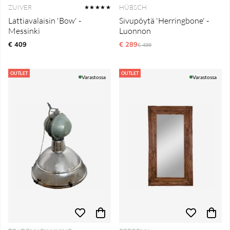
ZUIVER
HÜBSCH
★★★★★
Lattiavalaisin 'Bow' -
Sivupöytä 'Herringbone' -
Messinki
Luonnon
€ 409
€ 289
Normaali hinta
€ 499
OUTLET
OUTLET
Varastossa
Varastossa