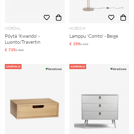
NORDAL
HÜBSCH
Pöytä 'Kwando' -
Lamppu 'Comto' - Beige
Luonto/Travertin
€ 299
Normaali hinta
€ 319
€ 735
Normaali hinta
€ 969
KAMPANJA
KAMPANJA
Varastossa
Varastossa