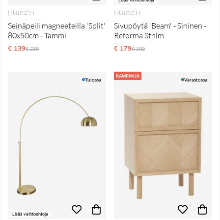
HÜBSCH
HÜBSCH
Seinäpeili magneeteilla 'Split'
Sivupöytä 'Beam' - Sininen -
80x50cm - Tammi
Reforma Sthlm
€ 139
Normaali hinta
€ 179
Normaali hinta
€ 239
€ 199
KAMPANJA
Tulossa
Varastossa
Lisää vaihtoehtoja