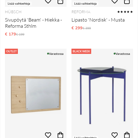
Lisää vaihtoehtoja
Lisää vaihtoehtoja
HÜBSCH
REFORMA
★★★★★
Sivupöytä 'Beam' - Hiekka -
Lipasto 'Nordisk' - Musta
Reforma Sthlm
€ 299
Normaali hinta
€ 399
€ 179
Normaali hinta
€ 199
OUTLET
BLACK WEEK
Varastossa
Varastossa
Lisää vaihtoehtoja