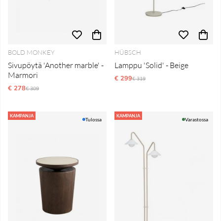
BOLD MONKEY
HÜBSCH
Sivupöytä 'Another marble' -
Lamppu 'Solid' - Beige
Marmori
€ 299
Normaali hinta
€ 319
€ 278
Normaali hinta
€ 309
KAMPANJA
KAMPANJA
Tulossa
Varastossa