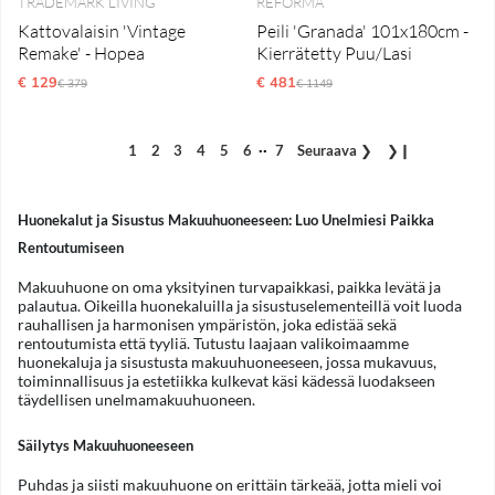
TRADEMARK LIVING
REFORMA
Kattovalaisin 'Vintage
Peili 'Granada' 101x180cm -
Remake' - Hopea
Kierrätetty Puu/Lasi
€ 129
Normaali hinta
€ 481
Normaali hinta
€ 379
€ 1149
..
1
2
3
4
5
6
7
Seuraava
❯
❯❙
Huonekalut ja Sisustus Makuuhuoneeseen: Luo Unelmiesi Paikka
Rentoutumiseen
Makuuhuone on oma yksityinen turvapaikkasi, paikka levätä ja
palautua. Oikeilla huonekaluilla ja sisustuselementeillä voit luoda
rauhallisen ja harmonisen ympäristön, joka edistää sekä
rentoutumista että tyyliä. Tutustu laajaan valikoimaamme
huonekaluja ja sisustusta makuuhuoneeseen, jossa mukavuus,
toiminnallisuus ja estetiikka kulkevat käsi kädessä luodakseen
täydellisen unelmamakuuhuoneen.
Säilytys Makuuhuoneeseen
Puhdas ja siisti makuuhuone on erittäin tärkeää, jotta mieli voi