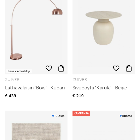
Lisää vaihtoehtoja
ZUIVER
ZUIVER
Lattiavalaisin 'Bow' - Kupari
Sivupöytä 'Karula' - Beige
€ 439
€ 219
KAMPANJA
Tulossa
Tulossa