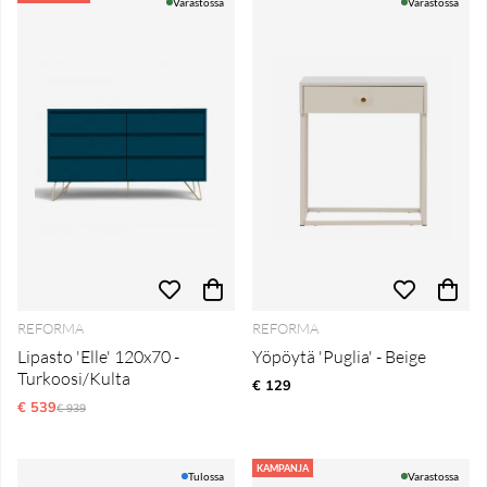
Varastossa
Varastossa
REFORMA
REFORMA
Lipasto 'Elle' 120x70 -
Yöpöytä 'Puglia' - Beige
Turkoosi/Kulta
€ 129
€ 539
Normaali hinta
€ 939
KAMPANJA
Tulossa
Varastossa