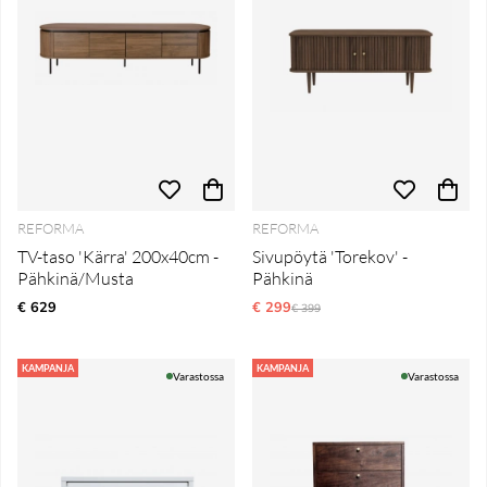
REFORMA
REFORMA
TV-taso 'Kärra' 200x40cm -
Sivupöytä 'Torekov' -
Pähkinä/Musta
Pähkinä
€ 629
€ 299
Normaali hinta
€ 399
KAMPANJA
KAMPANJA
Varastossa
Varastossa