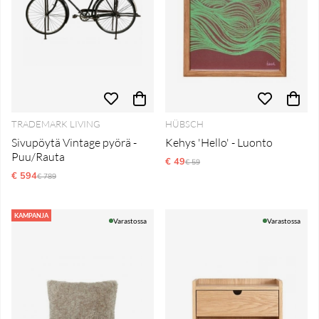
TRADEMARK LIVING
HÜBSCH
Sivupöytä Vintage pyörä -
Kehys 'Hello' - Luonto
Puu/Rauta
€ 49
Normaali hinta
€ 59
€ 594
Normaali hinta
€ 789
KAMPANJA
Varastossa
Varastossa