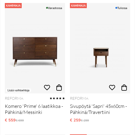
KAMPANJA
KAMPANJA
Varastossa
Tulossa
Lisää vaihtoehtoja
REFORMA
REFORMA
★★★★★
Komero 'Prime' 6 laatikkoa -
Sivupöytä 'Sapri' 45x60cm -
Pähkinä/Messinki
Pähkinä/Travertiini
€ 559
Normaali hinta
€ 259
Normaali hinta
€ 699
€ 299