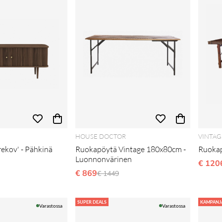
HOUSE DOCTOR
VINTAG
rekov' - Pähkinä
Ruokapöytä Vintage 180x80cm -
Ruokap
Luonnonvärinen
li hinta
€ 120
€ 869
Normaali hinta
€ 1449
SUPER DEALS
KAMPANJ
Varastossa
Varastossa