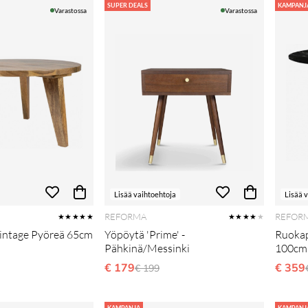
SUPER DEALS
KAMPANJ
Varastossa
Varastossa
Lisää vaihtoehtoja
Lisää 
REFORMA
REFOR
★★★★★
★★★★
★
Vintage Pyöreä 65cm
Yöpöytä 'Prime' -
Ruokap
Pähkinä/Messinki
100cm 
li hinta
€ 179
Normaali hinta
€ 359
€ 199
KAMPANJA
KAMPANJ