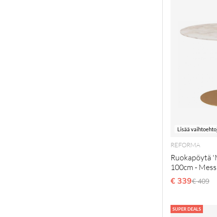
Lisää vaihtoehto
REFORMA
Ruokapöytä '
100cm - Mess
€ 339
Normaa
€ 409
SUPER DEALS