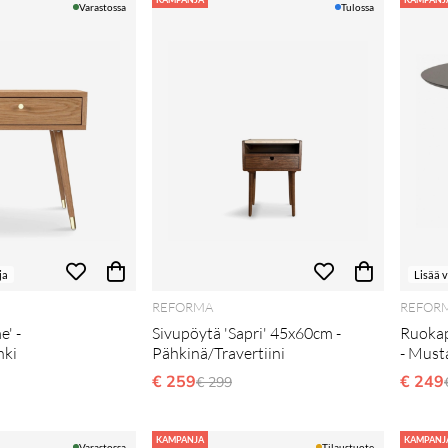
Varastossa
Tulossa
ja
Lisää 
REFORMA
REFOR
e' -
Sivupöytä 'Sapri' 45x60cm -
Ruokap
nki
Pähkinä/Travertiini
- Must
li hinta
€ 259
Normaali hinta
€ 249
€ 299
KAMPANJA
KAMPANJ
Varastossa
Tilaustuote