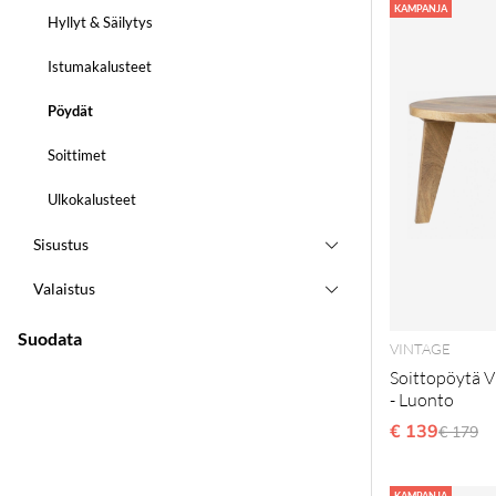
Tuotteet
KAMPANJA
Hyllyt & Säilytys
Istumakalusteet
Pöydät
Soittimet
Ulkokalusteet
Sisustus
Valaistus
Suodata
VINTAGE
Soittopöytä 
- Luonto
€ 139
Normaa
€ 179
KAMPANJA