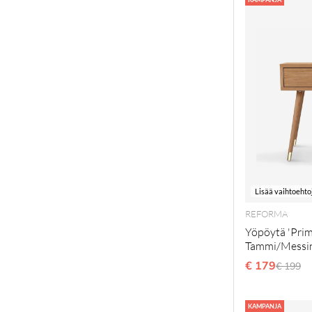
Lisää vaihtoehto
REFORMA
Yöpöytä 'Prim
Tammi/Messi
€ 179
Normaa
€ 199
KAMPANJA