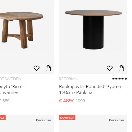
 OF SWEDEN
REFORMA
★★★★★
öytä 'Rico' -
Ruokapöytä 'Rounded' Pyöreä
onvärinen
120cm - Pähkinä
Normaali hinta
€ 489
Normaali hinta
€ 659
€ 1099
ALS
KAMPANJA
Varastossa
Varastossa