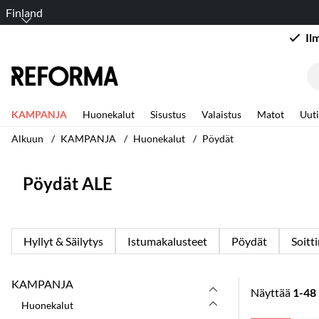
Finland
Il
KAMPANJA
Huonekalut
Sisustus
Valaistus
Matot
Uuti
Alkuun
KAMPANJA
Huonekalut
Pöydät
Pöydät ALE
Hyllyt & Säilytys
Istumakalusteet
Pöydät
Soitt
KAMPANJA
Näyttää
1-48
Huonekalut