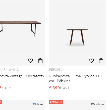
ARK LIVING
REFORMA
öytä Vintage - Kierrätetty
Ruokapöytä 'Luma' Pyöreä 115
cm - Pähkinä
5
Normaali hinta
€ 399
Normaali hinta
€ 1879
€ 459
A
KAMPANJA
Tulossa
Varastossa