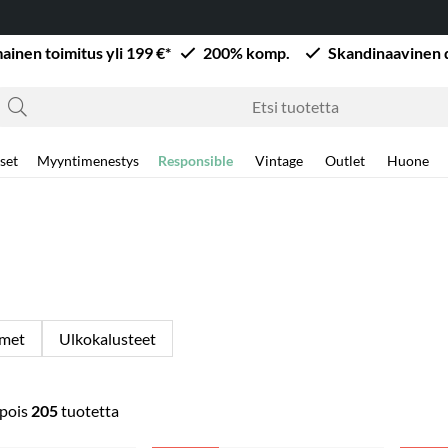
mainen toimitus yli 199 €*
200% komp.
Skandinaavinen 
set
Myyntimenestys
Responsible
Vintage
Outlet
Huone
imet
Ulkokalusteet
pois
205
tuotetta