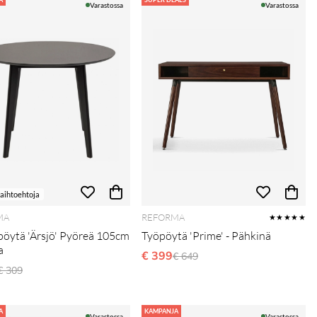
Varastossa
Varastossa
vaihtoehtoja
MA
REFORMA
★★★★★
öytä 'Ärsjö' Pyöreä 105cm
Työpöytä 'Prime' - Pähkinä
a
€ 399
Normaali hinta
€ 649
Normaali hinta
€ 309
A
KAMPANJA
Varastossa
Varastossa