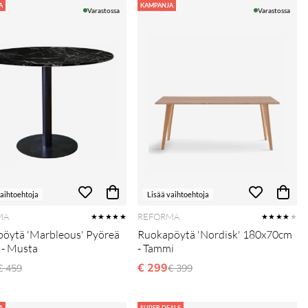
A
KAMPANJA
Varastossa
Varastossa
vaihtoehtoja
Lisää vaihtoehtoja
MA
REFORMA
★★★★★
★★★★
★
öytä 'Marbleous' Pyöreä
Ruokapöytä 'Nordisk' 180x70cm
- Musta
- Tammi
Normaali hinta
€ 299
Normaali hinta
€ 459
€ 399
A
SUPER DEALS