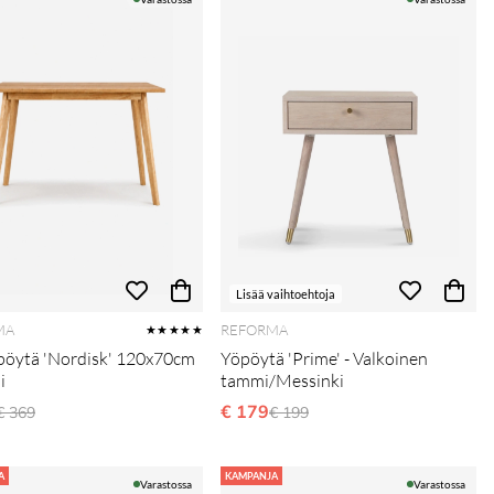
Lisää vaihtoehtoja
MA
REFORMA
★★★★★
öytä 'Nordisk' 120x70cm
Yöpöytä 'Prime' - Valkoinen
i
tammi/Messinki
Normaali hinta
€ 179
Normaali hinta
€ 369
€ 199
A
KAMPANJA
Varastossa
Varastossa