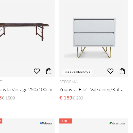
Lisää vaihtoehtoja
E
REFORMA
öytä Vintage 250x100cm
Yöpöytä 'Elle' - Valkoinen/Kulta
6
Normaali hinta
€ 159
Normaali hinta
€ 1589
€ 289
A
OUTLET
Tulossa
Varastossa