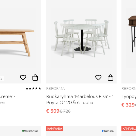
ja
REFORMA
REFOR
★★★★★
Créme' -
Ruokaryhmä 'Marbelous Elsa' - 1
Työpöyt
nen
Pöytä Ø120 & 6 Tuolia
€ 329
li hinta
€ 509
Normaali hinta
€ 726
KAMPANJA
KAMPANJ
Varastossa
Tulossa