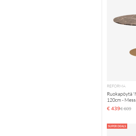
REFORMA
Ruokapöytä '
120cm - Mess
€ 439
Normaa
€ 609
SUPER DEALS