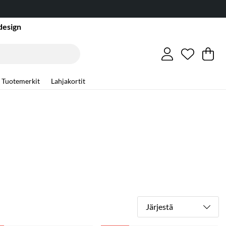
design
Toivelist
Lukumäär
.
Os
Mä
.
Tuotemerkit
Lahjakortit
Järjestä