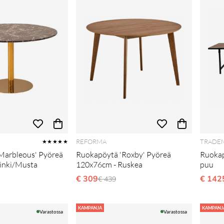
REFORMA
TRADEM
★★★★★
Marbleous' Pyöreä
Ruokapöytä 'Roxby' Pyöreä
Ruokap
inki/Musta
120x76cm - Ruskea
puu
li hinta
€ 309
Normaali hinta
€ 142
€ 439
KAMPANJA
KAMPANJ
Varastossa
Varastossa