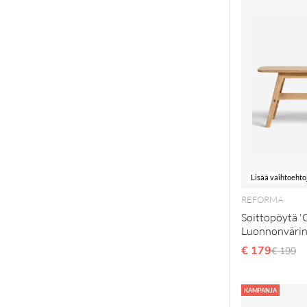
Lisää vaihtoehto
REFORMA
Soittopöytä '
Luonnonväri
€ 179
Normaa
€ 199
KAMPANJA