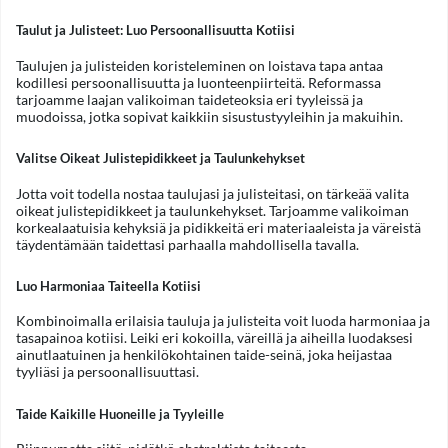
Taulut ja Julisteet: Luo Persoonallisuutta Kotiisi
Taulujen ja julisteiden koristeleminen on loistava tapa antaa
kodillesi persoonallisuutta ja luonteenpiirteitä. Reformassa
tarjoamme laajan valikoiman taideteoksia eri tyyleissä ja
muodoissa, jotka sopivat kaikkiin sisustustyyleihin ja makuihin.
Valitse Oikeat Julistepidikkeet ja Taulunkehykset
Jotta voit todella nostaa taulujasi ja julisteitasi, on tärkeää valita
oikeat julistepidikkeet ja taulunkehykset. Tarjoamme valikoiman
korkealaatuisia kehyksiä ja pidikkeitä eri materiaaleista ja väreistä
täydentämään taidettasi parhaalla mahdollisella tavalla.
Luo Harmoniaa Taiteella Kotiisi
Kombinoimalla erilaisia tauluja ja julisteita voit luoda harmoniaa ja
tasapainoa kotiisi. Leiki eri kokoilla, väreillä ja aiheilla luodaksesi
ainutlaatuinen ja henkilökohtainen taide-seinä, joka heijastaa
tyyliäsi ja persoonallisuuttasi.
Taide Kaikille Huoneille ja Tyyleille