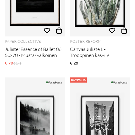
PAPER COLLECTIVE
POSTER REFORM
Juliste 'Essence of Ballet 06'
Canvas Juliste L -
50x70 - Musta/Valkoinen
Trooppinen kasvi 9
€ 79
Normaali hinta
€ 29
€ 149
KAMPANJA
Varastossa
Varastossa