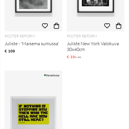
POSTER REFORM
POSTER REFORM
Juliste - 'Maisema sumussa'
Juliste New York Valokuva
30x40cm
€ 109
€ 19
Normaali hinta
€ 49
Varastossa