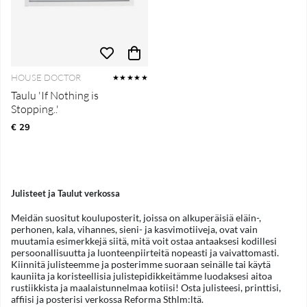
HOUSE DOCTOR
★★★★★
Taulu 'If Nothing is
Stopping..'
€ 29
Julisteet ja Taulut verkossa
Meidän suositut kouluposterit, joissa on alkuperäisiä eläin-,
perhonen, kala, vihannes, sieni- ja kasvimotiiveja, ovat vain
muutamia esimerkkejä siitä, mitä voit ostaa antaaksesi kodillesi
persoonallisuutta ja luonteenpiirteitä nopeasti ja vaivattomasti.
Kiinnitä julisteemme ja posterimme suoraan seinälle tai käytä
kauniita ja koristeellisia julistepidikkeitämme luodaksesi aitoa
rustiikkista ja maalaistunnelmaa kotiisi! Osta julisteesi, printtisi,
affiisi ja posterisi verkossa Reforma Sthlm:ltä.