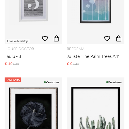
Lisää vaihtoehtoja
HOUSE DOCTOR
REFORMA
Taulu - 3
Juliste 'The Palm Trees A4'
€ 19
Normaali hinta
€ 9
Normaali hinta
€ 39
€ 49
KAMPANJA
Varastossa
Varastossa