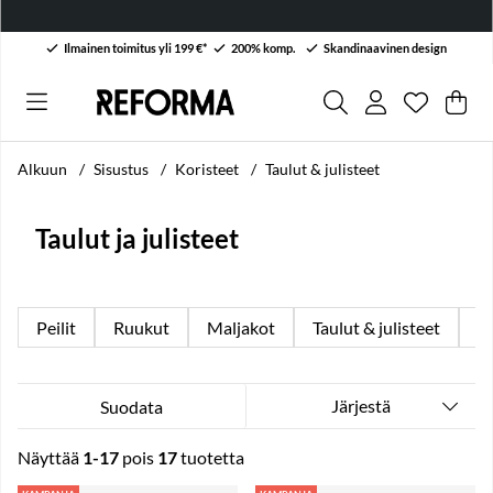
Ilmainen toimitus yli 199 €*
200% komp.
Skandinaavinen design
Toivelist
Lukumäärä
.
Ost
Mää
.
Alkuun
Sisustus
Koristeet
Taulut & julisteet
Taulut ja julisteet
Peilit
Ruukut
Maljakot
Taulut & julisteet
Ky
Järjestä
Suodata
Näyttää
1-17
pois
17
tuotetta