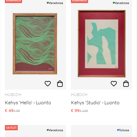
Tuotteet
KAMPANJA
KAMPANJA
Varastossa
Varastossa
HÜBSCH
HÜBSCH
Kehys 'Hello' - Luonto
Kehys 'Studio' - Luonto
€ 49
Normaali hinta
€ 99
Normaali hinta
€ 59
€ 129
OUTLET
Varastossa
Tulossa