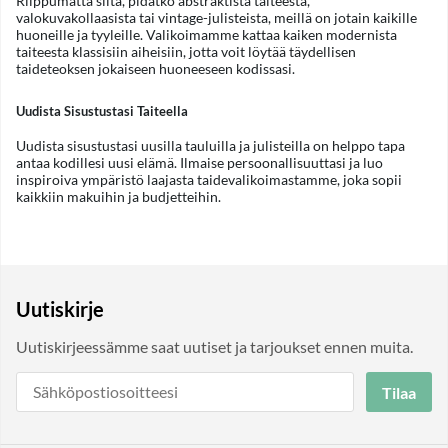
Riippumatta siitä, pidätkö abstraktista taiteesta,
valokuvakollaasista tai vintage-julisteista, meillä on jotain kaikille
huoneille ja tyyleille. Valikoimamme kattaa kaiken modernista
taiteesta klassisiin aiheisiin, jotta voit löytää täydellisen
taideteoksen jokaiseen huoneeseen kodissasi.
Uudista Sisustustasi Taiteella
Uudista sisustustasi uusilla tauluilla ja julisteilla on helppo tapa
antaa kodillesi uusi elämä. Ilmaise persoonallisuuttasi ja luo
inspiroiva ympäristö laajasta taidevalikoimastamme, joka sopii
kaikkiin makuihin ja budjetteihin.
Uutiskirje
Uutiskirjeessämme saat uutiset ja tarjoukset ennen muita.
Tilaa