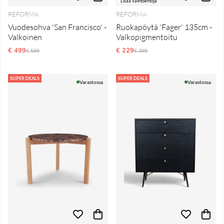
Lisää vaihtoehtoja
REFORMA
REFORMA
Vuodesohva 'San Francisco' -
Ruokapöytä 'Fager' 135cm -
Valkoinen
Valkopigmentoitu
€ 499
Normaali hinta
€ 229
Normaali hinta
€ 599
€ 399
SUPER DEALS
SUPER DEALS
Varastossa
Varastossa