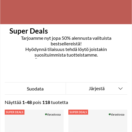
Super Deals
Tarjoamme nyt jopa 50% alennusta valituista
bestsellereistä!
Hyödynnä tilaisuus tehdä löytö joistakin
suosituimmista tuotteistamme.
Älä missaa tilaisuutta, osta nyt!
Järjestä
Suodata
Näyttää
1-48
pois
118
tuotetta
Tuotteet
SUPER DEALS
SUPER DEALS
Varastossa
Varastossa