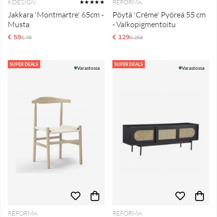
KDESIGN
REFORMA
★★★★★
Jakkara 'Montmartre' 65cm -
Pöytä 'Créme' Pyöreä 55 cm
Musta
- Valkopigmentoitu
€ 59
Normaali hinta
€ 129
Normaali hinta
€ 79
€ 259
SUPER DEALS
SUPER DEALS
Varastossa
Varastossa
REFORMA
REFORMA