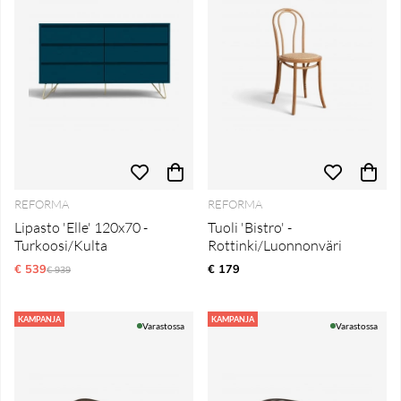
REFORMA
REFORMA
Lipasto 'Elle' 120x70 -
Tuoli 'Bistro' -
Turkoosi/Kulta
Rottinki/Luonnonväri
€ 539
Normaali hinta
€ 179
€ 939
KAMPANJA
KAMPANJA
Varastossa
Varastossa