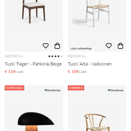
Lisää vaihtoehtoja
REFORMA
REFORMA
★★★★
★
Tuoli 'Fager' - Pähkinä/Beige
Tuoli 'Alta' - Valkoinen
€ 119
Normaali hinta
€ 159
Normaali hinta
€ 149
€ 189
SUPER DEALS
KAMPANJA
Varastossa
Varastossa