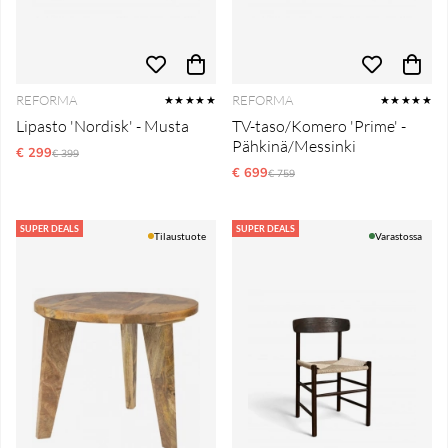
REFORMA
REFORMA
★★★★★
★★★★★
Lipasto 'Nordisk' - Musta
TV-taso/Komero 'Prime' -
Pähkinä/Messinki
€ 299
Normaali hinta
€ 399
€ 699
Normaali hinta
€ 759
SUPER DEALS
SUPER DEALS
Tilaustuote
Varastossa