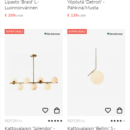
Lipasto 'Braid' L -
Yöpöytä 'Detroit' -
Luonnonvärinen
Pähkinä/Musta
€ 209
Normaali hinta
€ 139
Normaali hinta
€ 419
€ 269
SUPER DEALS
SUPER DEALS
Varastossa
Varastossa
REFORMA
REFORMA
★★★★★
★★★★
★
Kattovalaisin 'Splendor' -
Kattovalaisin 'Bellini' S -