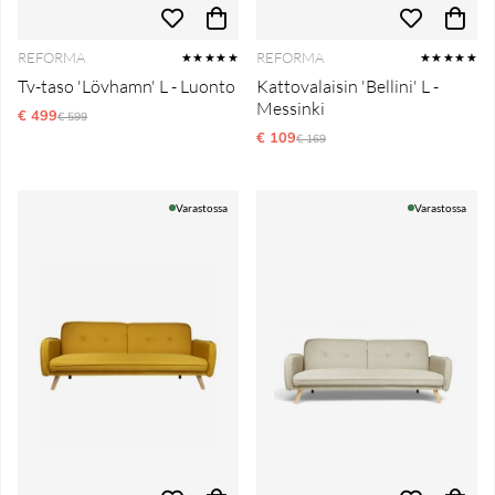
REFORMA
REFORMA
★★★★★
★★★★★
Tv-taso 'Lövhamn' L - Luonto
Kattovalaisin 'Bellini' L -
Messinki
€ 499
Normaali hinta
€ 599
€ 109
Normaali hinta
€ 169
Varastossa
Varastossa