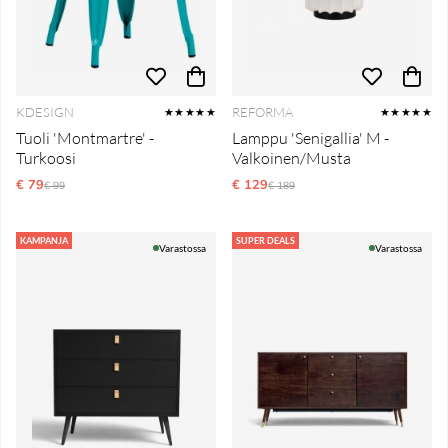
KDESIGN
REFORMA
★★★★★
★★★★★
Tuoli 'Montmartre' -
Lamppu 'Senigallia' M -
Turkoosi
Valkoinen/Musta
€ 79
Normaali hinta
€ 129
Normaali hinta
€ 99
€ 189
KAMPANJA
SUPER DEALS
Varastossa
Varastossa