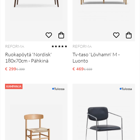
REFORMA
REFORMA
★★★★★
Ruokapöytä 'Nordisk'
Tv-taso 'Lövhamn' M -
180x70cm - Pähkinä
Luonto
€ 299
Normaali hinta
€ 469
Normaali hinta
€ 399
€ 559
KAMPANJA
Tulossa
Tulossa