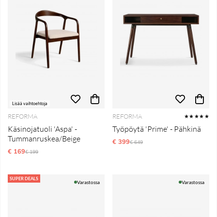
Lisää vaihtoehtoja
REFORMA
REFORMA
★★★★★
Käsinojatuoli 'Aspa' -
Työpöytä 'Prime' - Pähkinä
Tummanruskea/Beige
€ 399
Normaali hinta
€ 649
€ 169
Normaali hinta
€ 199
SUPER DEALS
Varastossa
Varastossa