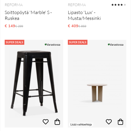
REFORMA
REFORMA
★★★★
★
Soittopöytä 'Marble' S -
Lipasto 'Lux' -
Ruskea
Musta/Messinki
€ 149
Normaali hinta
€ 409
Normaali hinta
€ 299
€ 859
SUPER DEALS
SUPER DEALS
Varastossa
Varastossa
Lisää vaihtoehtoja