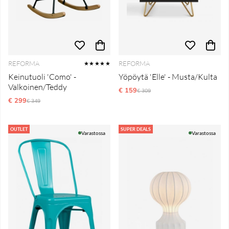
REFORMA
REFORMA
★★★★★
Keinutuoli 'Como' -
Yöpöytä 'Elle' - Musta/Kulta
Valkoinen/Teddy
€ 159
Normaali hinta
€ 309
€ 299
Normaali hinta
€ 349
OUTLET
SUPER DEALS
Varastossa
Varastossa