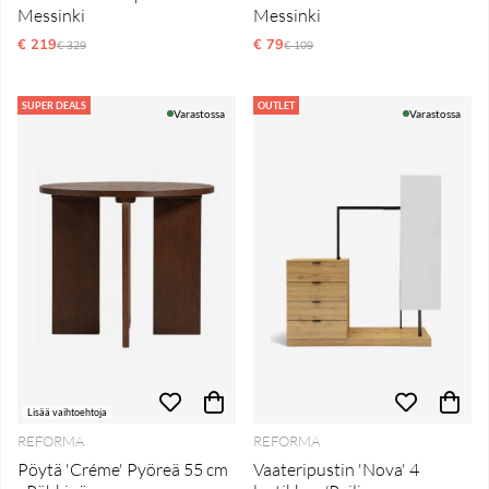
Messinki
Messinki
€ 219
Normaali hinta
€ 79
Normaali hinta
€ 329
€ 109
SUPER DEALS
OUTLET
Varastossa
Varastossa
Lisää vaihtoehtoja
REFORMA
REFORMA
Pöytä 'Créme' Pyöreä 55 cm
Vaateripustin 'Nova' 4