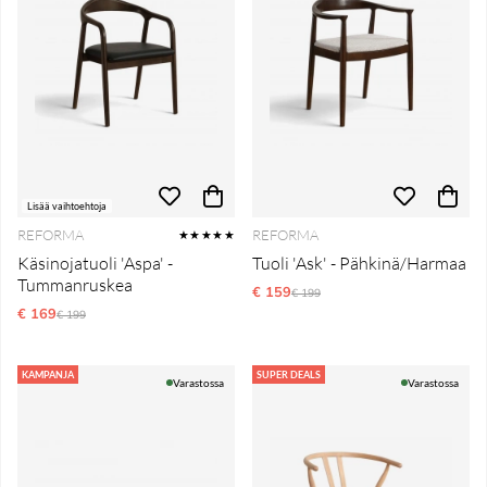
Lisää vaihtoehtoja
REFORMA
REFORMA
★★★★★
Käsinojatuoli 'Aspa' -
Tuoli 'Ask' - Pähkinä/Harmaa
Tummanruskea
€ 159
Normaali hinta
€ 199
€ 169
Normaali hinta
€ 199
KAMPANJA
SUPER DEALS
Varastossa
Varastossa