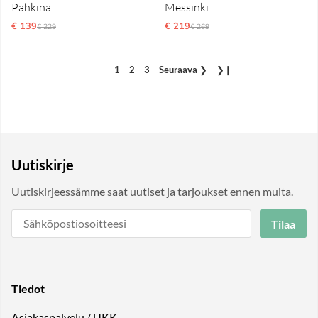
Pähkinä
Messinki
€ 139
Normaali hinta
€ 219
Normaali hinta
€ 229
€ 269
1
2
3
Seuraava
❯
❯❙
Uutiskirje
Uutiskirjeessämme saat uutiset ja tarjoukset ennen muita.
Tilaa
Tiedot
Asiakaspalvelu / UKK