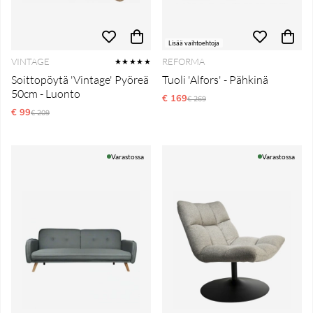
Lisää vaihtoehtoja
VINTAGE
REFORMA
★★★★★
Soittopöytä 'Vintage' Pyöreä
Tuoli 'Alfors' - Pähkinä
50cm - Luonto
€ 169
Normaali hinta
€ 269
€ 99
Normaali hinta
€ 209
Varastossa
Varastossa