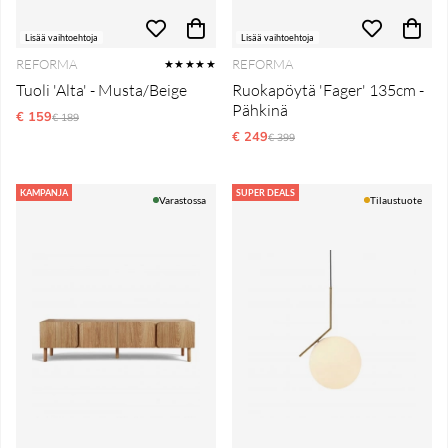
Lisää vaihtoehtoja
Lisää vaihtoehtoja
REFORMA
REFORMA
★★★★★
Tuoli 'Alta' - Musta/Beige
Ruokapöytä 'Fager' 135cm -
Pähkinä
€ 159
Normaali hinta
€ 189
€ 249
Normaali hinta
€ 399
KAMPANJA
SUPER DEALS
Varastossa
Tilaustuote