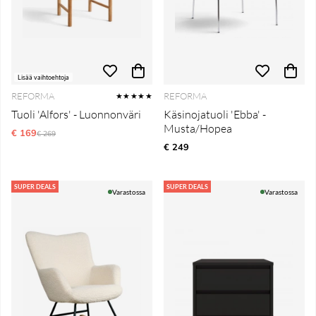
Lisää vaihtoehtoja
REFORMA
REFORMA
★★★★★
Tuoli 'Alfors' - Luonnonväri
Käsinojatuoli 'Ebba' -
Musta/Hopea
€ 169
Normaali hinta
€ 269
€ 249
SUPER DEALS
SUPER DEALS
Varastossa
Varastossa