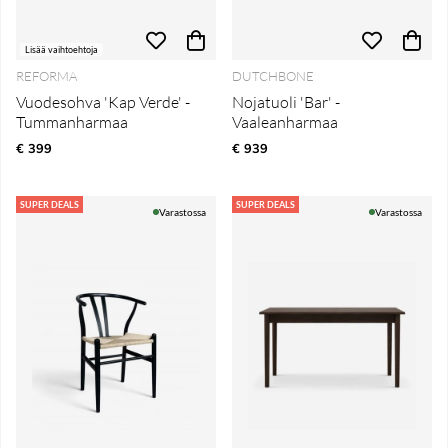
Lisää vaihtoehtoja
REFORMA
DUTCHBONE
Vuodesohva 'Kap Verde' -
Nojatuoli 'Bar' -
Tummanharmaa
Vaaleanharmaa
€ 399
€ 939
SUPER DEALS
SUPER DEALS
Varastossa
Varastossa