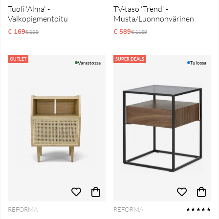
Tuoli 'Alma' -
TV-taso 'Trend' -
Valkopigmentoitu
Musta/Luonnonvärinen
€ 169
Normaali hinta
€ 589
Normaali hinta
€ 339
€ 1169
OUTLET
SUPER DEALS
Varastossa
Tulossa
REFORMA
REFORMA
★★★★★