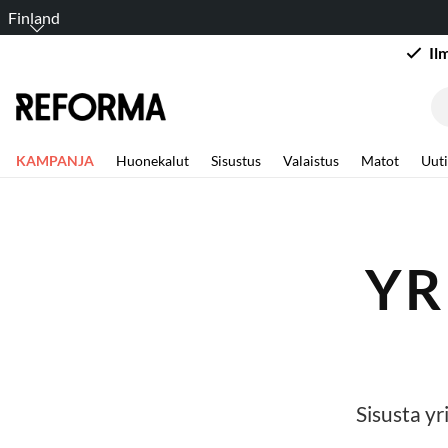
Finland
Il
KAMPANJA
Huonekalut
Sisustus
Valaistus
Matot
Uuti
YR
Sisusta yr