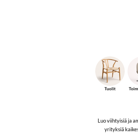
Tuolit
Toim
Luo viihtyisiä ja
yrityksiä kaike