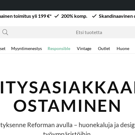
mainen toimitus yli 199 €*
200% komp.
Skandinaavinen 
set
Myyntimenestys
Responsible
Vintage
Outlet
Huone
ITYSASIAKKA
OSTAMINEN
ityksenne Reforman avulla – huonekaluja ja desig
työympäristöihin.