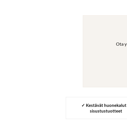
Ota y
✓ Kestävät huonekalut 
sisustustuotteet