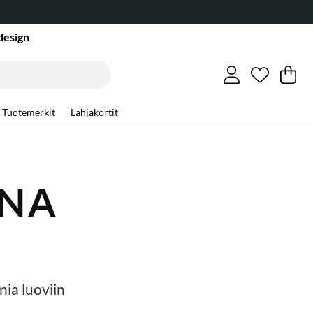
design
Toivelist
Lukumäär
.
Os
Mä
.
Tuotemerkit
Lahjakortit
ANA
nia luoviin