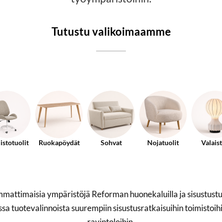
Tutustu valikoimaamme
istotuolit
Ruokapöydät
Sohvat
Nojatuolit
Valais
 ammattimaisia ympäristöjä Reforman huonekaluilla ja sisustust
ssa tuotevalinnoista suurempiin sisustusratkaisuihin toimistoihin
ravintoloihin.